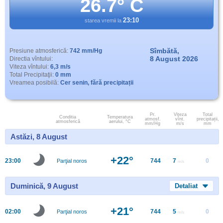
26.7° C
23:10
starea vremii la
Sîmbătă,
Presiune atmosferică:
742 mm/Hg
8 August 2026
Directia vîntului:
Viteza vîntului:
6,3 m/s
Total Precipitaţii:
0 mm
Vreamea posibilă:
Cer senin, fără precipitații
Pr.
Viteza
Total
Conditia
Temperatura
atmosf.
vînt.
precipitații,
atmosferică
aerului, °C
mm/Hg
m/s
mm
Astăzi, 8 August
+22°
23:00
744
7
0
Parţial noros
m/s
Duminică, 9 August
Detaliat
+21°
02:00
744
5
0
Parţial noros
m/s