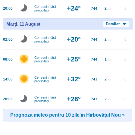
+24°
Cer senin, fără
20:00
744
2
0
m/s
precipitații
Marţi, 11 August
Detaliat
+20°
Cer senin, fără
02:00
744
2
0
m/s
precipitații
+25°
Cer senin, fără
08:00
744
1
0
m/s
precipitații
+32°
Cer senin, fără
14:00
743
2
0
m/s
precipitații
+26°
Cer senin, fără
20:00
743
2
0
m/s
precipitații
Prognoza meteo pentru 10 zile în Hîrbovăţul Nou »