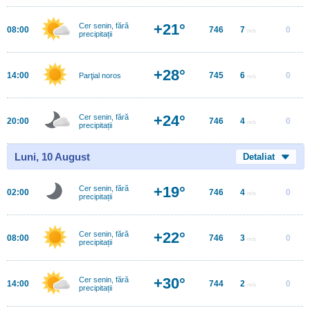
+21°
Cer senin, fără
08:00
746
7
0
m/s
precipitații
+28°
14:00
745
6
0
Parţial noros
m/s
+24°
Cer senin, fără
20:00
746
4
0
m/s
precipitații
Luni, 10 August
Detaliat
+19°
Cer senin, fără
02:00
746
4
0
m/s
precipitații
+22°
Cer senin, fără
08:00
746
3
0
m/s
precipitații
+30°
Cer senin, fără
14:00
744
2
0
m/s
precipitații