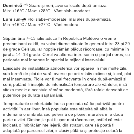
Duminică
⛅ Soare și nori, averse locale după-amiaza
Min: +16°C / Max: +28°C | Vânt slab–moderat
Luni
sun-🌧️ Ploi slabe–moderate, mai ales după-amiaza
Min: +16°C / Max: +27°C | Vânt moderat
Săptămâna 7–13 iulie aduce în Republica Moldova o vreme
predominant caldă, cu valori diurne situate în general între 23 și 29
de grade Celsius, iar nopțile rămân plăcut răcoroase, cu minime în
jurul a 14–18 grade. Cerul va alterna între senin și parțial noros, cu
perioade mai înnorate în special la mijlocul intervalului.
Episoade de instabilitate atmosferică vor apărea în mai multe zile,
sub formă de ploi de vară, averse pe arii relativ extinse și, local, ploi
mai însemnate. Ploile vor fi mai frecvente în orele după-amiezii și
serii, putând fi însoțite de intensificări temporare ale vântului, însă
viteza medie a acestuia rămâne moderată, fără rafale deosebit de
puternice pe durata săptămânii.
Temperaturile confortabile fac ca perioada să fie potrivită pentru
activități în aer liber, însă populația este sfătuită să aibă la
îndemână o umbrelă sau pelerină de ploaie, mai ales în a doua
parte a zilei. Diminețile pot fi ușor mai răcoroase, astfel că este
indicată o îmbrăcăminte lejeră, din straturi, care să poată fi
adaptată pe parcursul zilei, inclusiv pălărie și protecție solară la