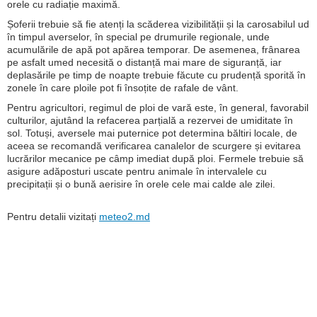
orele cu radiație maximă.
Șoferii trebuie să fie atenți la scăderea vizibilității și la carosabilul ud
în timpul averselor, în special pe drumurile regionale, unde
acumulările de apă pot apărea temporar. De asemenea, frânarea
pe asfalt umed necesită o distanță mai mare de siguranță, iar
deplasările pe timp de noapte trebuie făcute cu prudență sporită în
zonele în care ploile pot fi însoțite de rafale de vânt.
Pentru agricultori, regimul de ploi de vară este, în general, favorabil
culturilor, ajutând la refacerea parțială a rezervei de umiditate în
sol. Totuși, aversele mai puternice pot determina băltiri locale, de
aceea se recomandă verificarea canalelor de scurgere și evitarea
lucrărilor mecanice pe câmp imediat după ploi. Fermele trebuie să
asigure adăposturi uscate pentru animale în intervalele cu
precipitații și o bună aerisire în orele cele mai calde ale zilei.
Pentru detalii vizitați
meteo2.md