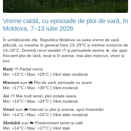
Vreme caldă, cu episoade de ploi de vară, în
Moldova, 7–13 iulie 2026
În următoarele zile, Republica Moldova va avea vreme de vară
plăcută, cu maxime în general între 23–29°C și minime nocturne de
14–18°C. Domină cerul variabil ⛅ și perioadele senine ☀️, dar apar
frecvent ploi de vară, local și în averse, mai ales miercuri, vineri și
luni.
Marți
⛅ Parțial noros
Min: +15°C / Max: +29°C | Vânt slab–moderat
Miercuri
sun-🌧️ Ploi de vară, perioade cu soare
Min: +17°C / Max: +30°C | Vânt moderat
Joi
⛅ Mai mult senin, ploi izolate seara
Min: +14°C / Max: +24°C | Vânt moderat
Vineri
sun-🌧️ Interval cu ploi și averse, apoi înseninări
Min: +14°C / Max: +24°C | Vânt slab–moderat
Sâmbătă
sun-☁️ Predominant senin și cald
Min: +14°C / Max: +27°C | Vânt slab