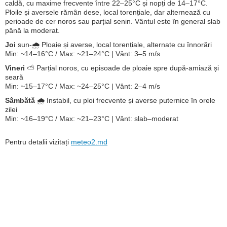
caldă, cu maxime frecvente între 22–25°C și nopți de 14–17°C.
Ploile și aversele rămân dese, local torențiale, dar alternează cu
perioade de cer noros sau parțial senin. Vântul este în general slab
până la moderat.
Joi
sun-🌧️ Ploaie și averse, local torențiale, alternate cu înnorări
Min: ~14–16°C / Max: ~21–24°C | Vânt: 3–5 m/s
Vineri
⛅ Parțial noros, cu episoade de ploaie spre după-amiază și
seară
Min: ~15–17°C / Max: ~24–25°C | Vânt: 2–4 m/s
Sâmbătă
🌧️ Instabil, cu ploi frecvente și averse puternice în orele
zilei
Min: ~16–19°C / Max: ~21–23°C | Vânt: slab–moderat
Pentru detalii vizitați
meteo2.md