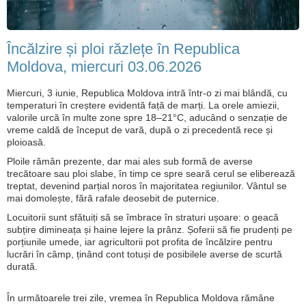
Încălzire și ploi răzlețe în Republica
Moldova, miercuri 03.06.2026
Miercuri, 3 iunie, Republica Moldova intră într-o zi mai blândă, cu
temperaturi în creștere evidentă față de marți. La orele amiezii,
valorile urcă în multe zone spre 18–21°C, aducând o senzație de
vreme caldă de început de vară, după o zi precedentă rece și
ploioasă.
Ploile rămân prezente, dar mai ales sub formă de averse
trecătoare sau ploi slabe, în timp ce spre seară cerul se eliberează
treptat, devenind parțial noros în majoritatea regiunilor. Vântul se
mai domolește, fără rafale deosebit de puternice.
Locuitorii sunt sfătuiți să se îmbrace în straturi ușoare: o geacă
subțire dimineața și haine lejere la prânz. Șoferii să fie prudenți pe
porțiunile umede, iar agricultorii pot profita de încălzire pentru
lucrări în câmp, ținând cont totuși de posibilele averse de scurtă
durată.
În următoarele trei zile, vremea în Republica Moldova rămâne