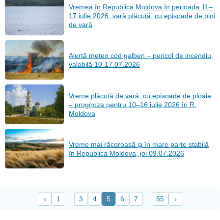
Vremea în Republica Moldova în perioada 11–
17 iulie 2026: vară plăcută, cu episoade de ploi
de vară
Alertă meteo cod galben – pericol de incendiu,
valabilă 10-17.07.2026
Vreme plăcută de vară, cu episoade de ploaie
– prognoza pentru 10–16 iulie 2026 în R.
Moldova
Vreme mai răcoroasă și în mare parte stabilă
în Republica Moldova, joi 09.07.2026
‹
1
...
3
4
5
6
7
...
55
›