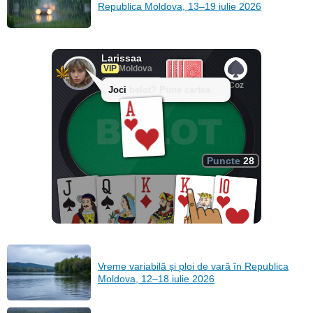
Republica Moldova, 13–19 iulie 2026
Larissaa
VIP
Moldova
Puncte
59
Joci belot? Pune cartea
Puncte
28
Vreme variabilă și ploi de vară în Republica
Moldova, 12–18 iulie 2026