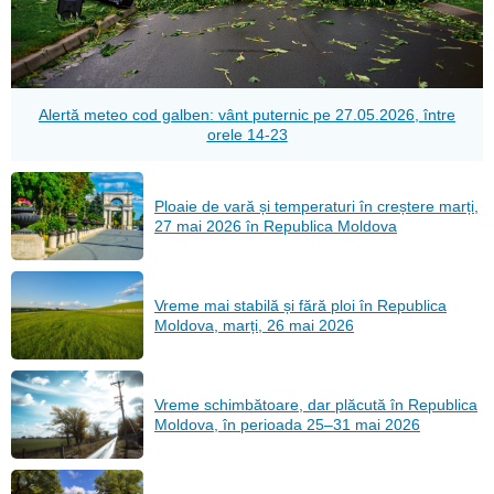
Alertă meteo cod galben: vânt puternic pe 27.05.2026, între
orele 14-23
Ploaie de vară și temperaturi în creștere marți,
27 mai 2026 în Republica Moldova
Vreme mai stabilă și fără ploi în Republica
Moldova, marți, 26 mai 2026
Vreme schimbătoare, dar plăcută în Republica
Moldova, în perioada 25–31 mai 2026