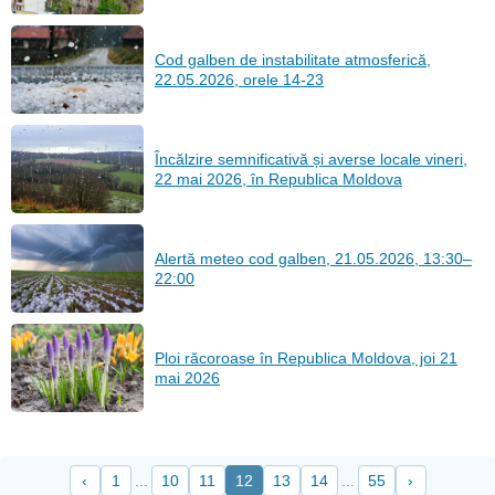
Cod galben de instabilitate atmosferică,
22.05.2026, orele 14-23
Încălzire semnificativă și averse locale vineri,
22 mai 2026, în Republica Moldova
Alertă meteo cod galben, 21.05.2026, 13:30–
22:00
Ploi răcoroase în Republica Moldova, joi 21
mai 2026
‹
1
...
10
11
12
13
14
...
55
›