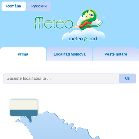
Româna
Русский
Prima
Localități Moldova
Peste hotare