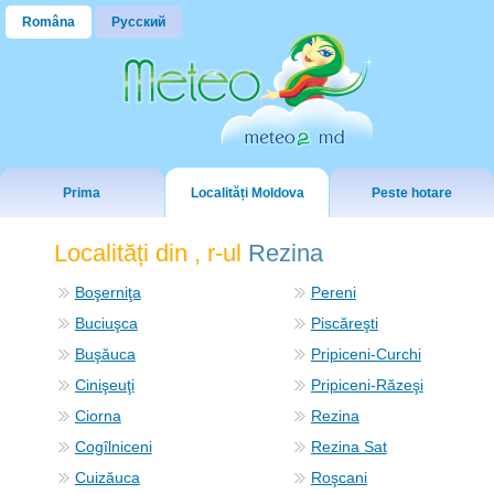
Româna
Русский
Prima
Localități Moldova
Peste hotare
Localități din , r-ul
Rezina
Boşerniţa
Pereni
Buciuşca
Piscăreşti
Buşăuca
Pripiceni-Curchi
Cinişeuţi
Pripiceni-Răzeşi
Ciorna
Rezina
Cogîlniceni
Rezina Sat
Cuizăuca
Roşcani