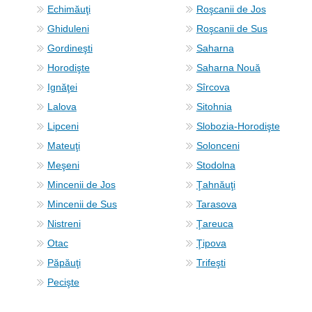
Echimăuţi
Roşcanii de Jos
Ghiduleni
Roşcanii de Sus
Gordineşti
Saharna
Horodişte
Saharna Nouă
Ignăţei
Sîrcova
Lalova
Sitohnia
Lipceni
Slobozia-Horodişte
Mateuţi
Solonceni
Meşeni
Stodolna
Mincenii de Jos
Ţahnăuţi
Mincenii de Sus
Tarasova
Nistreni
Ţareuca
Otac
Ţipova
Păpăuţi
Trifeşti
Pecişte