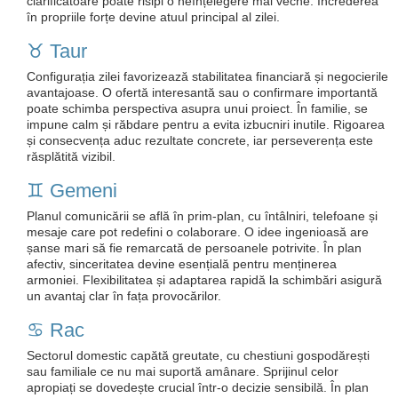
clarificatoare poate risipi o neînțelegere mai veche. Încrederea
în propriile forțe devine atuul principal al zilei.
♉️ Taur
Configurația zilei favorizează stabilitatea financiară și negocierile
avantajoase. O ofertă interesantă sau o confirmare importantă
poate schimba perspectiva asupra unui proiect. În familie, se
impune calm și răbdare pentru a evita izbucniri inutile. Rigoarea
și consecvența aduc rezultate concrete, iar perseverența este
răsplătită vizibil.
♊️ Gemeni
Planul comunicării se află în prim‑plan, cu întâlniri, telefoane și
mesaje care pot redefini o colaborare. O idee ingenioasă are
șanse mari să fie remarcată de persoanele potrivite. În plan
afectiv, sinceritatea devine esențială pentru menținerea
armoniei. Flexibilitatea și adaptarea rapidă la schimbări asigură
un avantaj clar în fața provocărilor.
♋️ Rac
Sectorul domestic capătă greutate, cu chestiuni gospodărești
sau familiale ce nu mai suportă amânare. Sprijinul celor
apropiați se dovedește crucial într-o decizie sensibilă. În plan