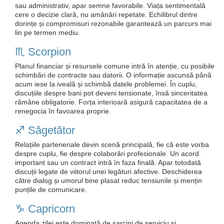
sau administrativ, apar semne favorabile. Viața sentimentală
cere o decizie clară, nu amânări repetate. Echilibrul dintre
dorințe și compromisuri rezonabile garantează un parcurs mai
lin pe termen mediu.
♏️ Scorpion
Planul financiar și resursele comune intră în atenție, cu posibile
schimbări de contracte sau datorii. O informație ascunsă până
acum iese la iveală și schimbă datele problemei. În cuplu,
discuțiile despre bani pot deveni tensionate, însă sinceritatea
rămâne obligatorie. Forța interioară asigură capacitatea de a
renegocia în favoarea proprie.
♐️ Săgetător
Relațiile parteneriale devin scenă principală, fie că este vorba
despre cuplu, fie despre colaborări profesionale. Un acord
important sau un contract intră în faza finală. Apar totodată
discuții legate de viitorul unei legături afective. Deschiderea
către dialog și umorul bine plasat reduc tensiunile și mențin
punțile de comunicare.
♑️ Capricorn
Agenda zilei este dominată de sarcini de serviciu și