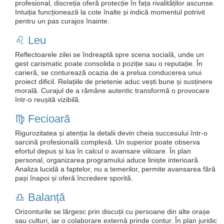
profesional, discreția oferă protecție în fața rivalităților ascunse.
Intuiția funcționează la cote înalte și indică momentul potrivit
pentru un pas curajos înainte.
♌️ Leu
Reflectoarele zilei se îndreaptă spre scena socială, unde un
gest carismatic poate consolida o poziție sau o reputație. În
carieră, se conturează ocazia de a prelua conducerea unui
proiect dificil. Relațiile de prietenie aduc vești bune și susținere
morală. Curajul de a rămâne autentic transformă o provocare
într-o reușită vizibilă.
♍️ Fecioară
Rigurozitatea și atenția la detalii devin cheia succesului într-o
sarcină profesională complexă. Un superior poate observa
efortul depus și lua în calcul o avansare viitoare. În plan
personal, organizarea programului aduce liniște interioară.
Analiza lucidă a faptelor, nu a temerilor, permite avansarea fără
pași înapoi și oferă încredere sporită.
♎️ Balanță
Orizonturile se lărgesc prin discuții cu persoane din alte orașe
sau culturi, iar o colaborare externă prinde contur. În plan juridic