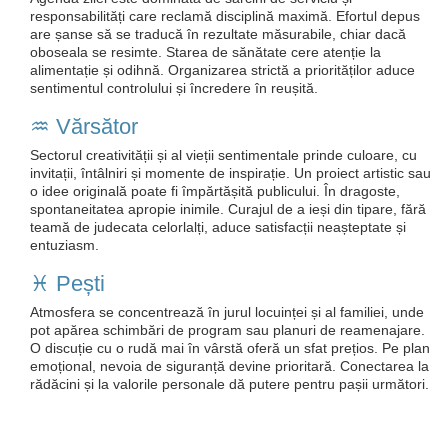
responsabilități care reclamă disciplină maximă. Efortul depus
are șanse să se traducă în rezultate măsurabile, chiar dacă
oboseala se resimte. Starea de sănătate cere atenție la
alimentație și odihnă. Organizarea strictă a priorităților aduce
sentimentul controlului și încredere în reușită.
♒️ Vărsător
Sectorul creativității și al vieții sentimentale prinde culoare, cu
invitații, întâlniri și momente de inspirație. Un proiect artistic sau
o idee originală poate fi împărtășită publicului. În dragoste,
spontaneitatea apropie inimile. Curajul de a ieși din tipare, fără
teamă de judecata celorlalți, aduce satisfacții neașteptate și
entuziasm.
♓️ Pești
Atmosfera se concentrează în jurul locuinței și al familiei, unde
pot apărea schimbări de program sau planuri de reamenajare.
O discuție cu o rudă mai în vârstă oferă un sfat prețios. Pe plan
emoțional, nevoia de siguranță devine prioritară. Conectarea la
rădăcini și la valorile personale dă putere pentru pașii următori.