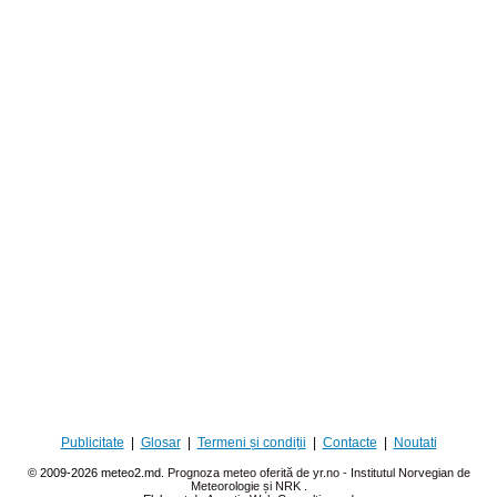
Publicitate
|
Glosar
|
Termeni și condiții
|
Contacte
|
Noutati
© 2009-2026 meteo2.md.
Prognoza meteo oferită de yr.no - Institutul Norvegian de
Meteorologie și NRK
.