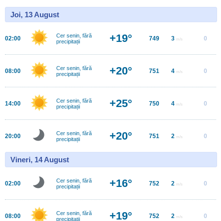
Joi, 13 August
+19°
Cer senin, fără
02:00
749
3
0
m/s
precipitații
+20°
Cer senin, fără
08:00
751
4
0
m/s
precipitații
+25°
Cer senin, fără
14:00
750
4
0
m/s
precipitații
+20°
Cer senin, fără
20:00
751
2
0
m/s
precipitații
Vineri, 14 August
+16°
Cer senin, fără
02:00
752
2
0
m/s
precipitații
+19°
Cer senin, fără
08:00
752
2
0
m/s
precipitații