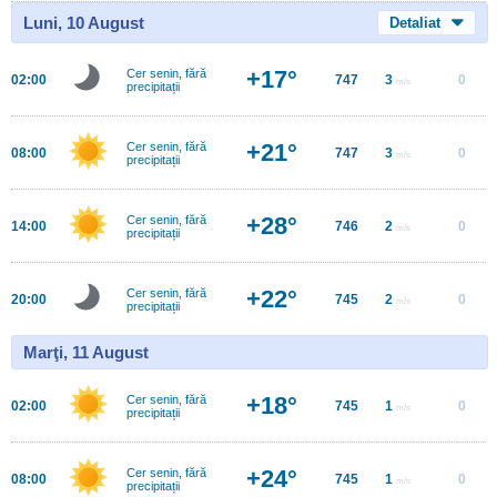
Luni, 10 August
Detaliat
+17°
Cer senin, fără
02:00
747
3
0
m/s
precipitații
+21°
Cer senin, fără
08:00
747
3
0
m/s
precipitații
+28°
Cer senin, fără
14:00
746
2
0
m/s
precipitații
+22°
Cer senin, fără
20:00
745
2
0
m/s
precipitații
Marţi, 11 August
+18°
Cer senin, fără
02:00
745
1
0
m/s
precipitații
+24°
Cer senin, fără
08:00
745
1
0
m/s
precipitații