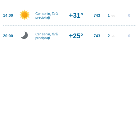
+31°
Cer senin, fără
14:00
743
1
0
m/s
precipitații
+25°
Cer senin, fără
20:00
743
2
0
m/s
precipitații