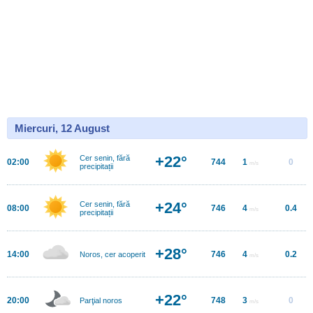
Miercuri, 12 August
+22°
Cer senin, fără
02:00
744
1
0
m/s
precipitații
+24°
Cer senin, fără
08:00
746
4
0.4
m/s
precipitații
+28°
14:00
746
4
0.2
Noros, cer acoperit
m/s
+22°
20:00
748
3
0
Parţial noros
m/s