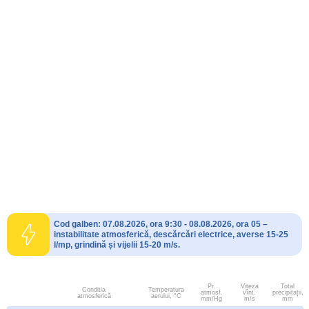
Cod galben: 07.08.2026, ora 9:30 - 08.08.2026, ora 05 –
instabilitate atmosferică, descărcări electrice, averse 15-25
l/mp, grindină și vijelii 15-20 m/s.
Pr.
Viteza
Total
Conditia
Temperatura
atmosf.
vînt.
precipitații,
atmosferică
aerului, °C
mm/Hg
m/s
mm