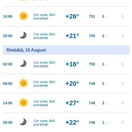
+26°
Cer senin, fără
14:00
751
2
0
m/s
precipitații
+21°
Cer senin, fără
20:00
750
2
0
m/s
precipitații
Sîmbătă, 15 August
+16°
Cer senin, fără
02:00
750
1
0
m/s
precipitații
+20°
Cer senin, fără
08:00
749
2
0
m/s
precipitații
+27°
Cer senin, fără
14:00
748
2
0
m/s
precipitații
+22°
Cer senin, fără
20:00
746
1
0
m/s
precipitații