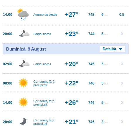
+27°
14:00
742
6
0.5
Averse de ploaie
m/s
+23°
20:00
744
5
0
Parțial noros
m/s
Duminică, 9 August
Detaliat
+20°
02:00
745
5
0
Parțial noros
m/s
+22°
Cer senin, fără
08:00
746
5
0
m/s
precipitații
+26°
Cer senin, fără
14:00
746
5
0
m/s
precipitații
+21°
Cer senin, fără
20:00
746
3
0
m/s
precipitații