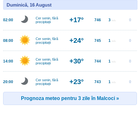
Duminică, 16 August
+17°
Cer senin, fără
02:00
746
3
0
m/s
precipitații
+24°
Cer senin, fără
08:00
745
1
0
m/s
precipitații
+30°
Cer senin, fără
14:00
744
1
0
m/s
precipitații
+23°
Cer senin, fără
20:00
743
1
0
m/s
precipitații
Prognoza meteo pentru 3 zile în Malcoci »