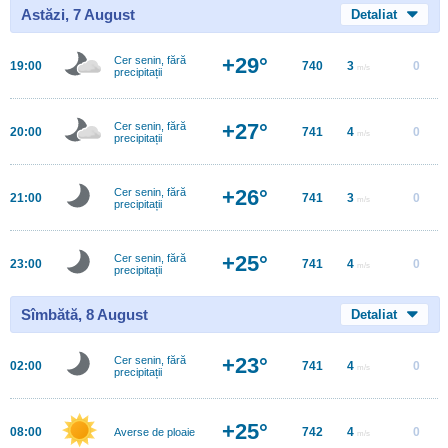
Astăzi, 7 August
Detaliat
+29°
Cer senin, fără
19:00
740
3
0
m/s
precipitații
+27°
Cer senin, fără
20:00
741
4
0
m/s
precipitații
+26°
Cer senin, fără
21:00
741
3
0
m/s
precipitații
+25°
Cer senin, fără
23:00
741
4
0
m/s
precipitații
Sîmbătă, 8 August
Detaliat
+23°
Cer senin, fără
02:00
741
4
0
m/s
precipitații
+25°
08:00
742
4
0
Averse de ploaie
m/s