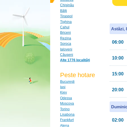
Chişinău
Bălţi
Tiraspol
Tighina
Cahul
Astăzi,
Briceni
Rezina
06:00
Soroca
Ialoveni
Căuşeni
10:00
Alte 1776 localități
Peste hotare
15:00
Bucureşti
Iaşi
20:00
Kiev
Odessa
Moscova
Duminic
Torino
Lisabona
02:00
Frankfurt
Atena