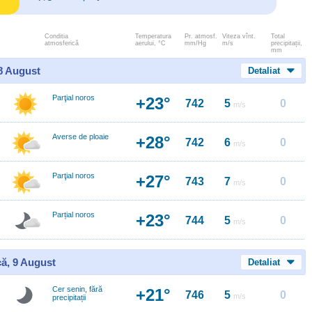
Conditia
Temperatura
Pr. atmosf.
Viteza vînt.
Total
atmosferică
aerului, °C
mm/Hg
m/s
precipitații,
mm
 8 August
Detaliat
Parţial noros
+23°
742
5
0
m/s
Averse de ploaie
+28°
742
6
0
m/s
Parţial noros
+27°
743
7
0
m/s
Parțial noros
+23°
744
5
0
m/s
ă, 9 August
Detaliat
Cer senin, fără
+21°
746
5
0
m/s
precipitații