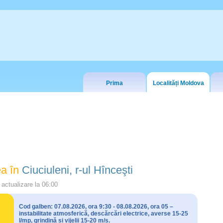
Prima
Localități Moldova
a în
Ciuciuleni, r-ul Hînceşti
actualizare la
06:00
Cod galben: 07.08.2026, ora 9:30 - 08.08.2026, ora 05 –
instabilitate atmosferică, descărcări electrice, averse 15-25
l/mp, grindină și vijelii 15-20 m/s.