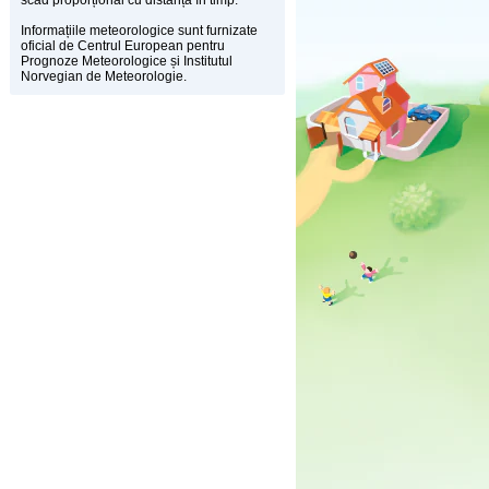
scad proporțional cu distanța în timp.
Informațiile meteorologice sunt furnizate
oficial de Centrul European pentru
Prognoze Meteorologice și Institutul
Norvegian de Meteorologie.