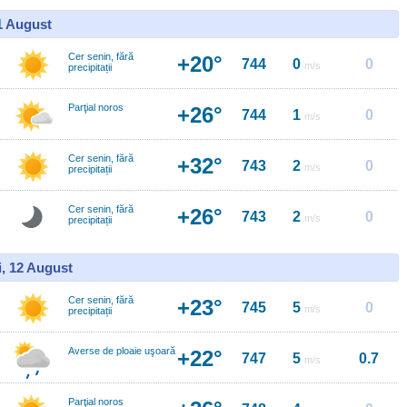
11 August
Cer senin, fără
+20°
744
0
0
m/s
precipitații
Parţial noros
+26°
744
1
0
m/s
Cer senin, fără
+32°
743
2
0
m/s
precipitații
Cer senin, fără
+26°
743
2
0
m/s
precipitații
i, 12 August
Cer senin, fără
+23°
745
5
0
m/s
precipitații
Averse de ploaie uşoară
+22°
747
5
0.7
m/s
Parţial noros