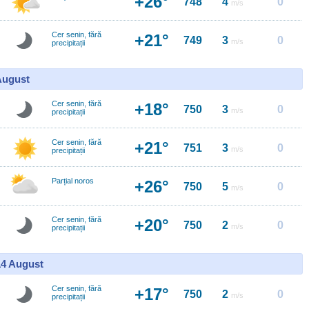
+26°
748
4
0
m/s
Cer senin, fără
+21°
749
3
0
m/s
precipitații
 August
Cer senin, fără
+18°
750
3
0
m/s
precipitații
Cer senin, fără
+21°
751
3
0
m/s
precipitații
Parțial noros
+26°
750
5
0
m/s
Cer senin, fără
+20°
750
2
0
m/s
precipitații
14 August
Cer senin, fără
+17°
750
2
0
m/s
precipitații