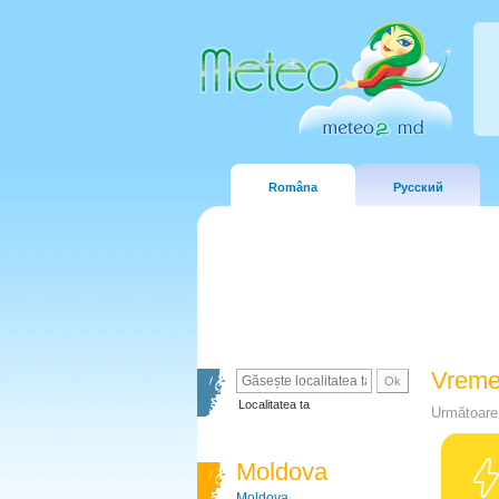
Româna
Русский
Vreme
Localitatea ta
Următoare 
Moldova
Moldova