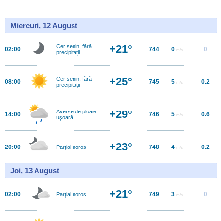
Miercuri, 12 August
+21°
Cer senin, fără
02:00
744
0
0
m/s
precipitații
+25°
Cer senin, fără
08:00
745
5
0.2
m/s
precipitații
+29°
Averse de ploaie
14:00
746
5
0.6
m/s
uşoară
+23°
20:00
748
4
0.2
Parțial noros
m/s
Joi, 13 August
+21°
02:00
749
3
0
Parţial noros
m/s