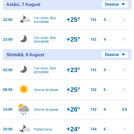
Astăzi, 7 August
Detaliat
+25°
Cer senin, fără
22:00
741
5
0
m/s
precipitații
+25°
Cer senin, fără
23:00
741
4
0
m/s
precipitații
Sîmbătă, 8 August
Detaliat
+23°
Cer senin, fără
02:00
741
5
0
m/s
precipitații
+25°
08:00
742
6
0
Averse de ploaie
m/s
+26°
14:00
742
8
0.6
Averse de ploaie
m/s
+24°
20:00
744
6
0
Parțial noros
m/s