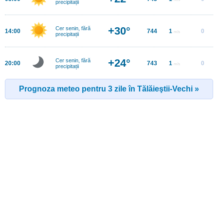
precipitații
+30°
Cer senin, fără
14:00
744
1
0
m/s
precipitații
+24°
Cer senin, fără
20:00
743
1
0
m/s
precipitații
Prognoza meteo pentru 3 zile în Tălăieştii-Vechi »