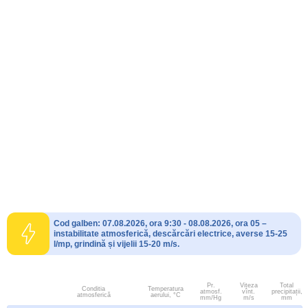
Cod galben: 07.08.2026, ora 9:30 - 08.08.2026, ora 05 –
instabilitate atmosferică, descărcări electrice, averse 15-25
l/mp, grindină și vijelii 15-20 m/s.
Pr.
Viteza
Total
Conditia
Temperatura
atmosf.
vînt.
precipitații,
atmosferică
aerului, °C
mm/Hg
m/s
mm