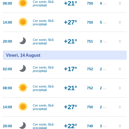
+21°
Cer senin, fără
08:00
750
4
0
m/s
precipitații
+27°
Cer senin, fără
14:00
750
5
0
m/s
precipitații
+21°
Cer senin, fără
20:00
751
3
0
m/s
precipitații
Vineri, 14 August
+17°
Cer senin, fără
02:00
752
2
0
m/s
precipitații
+21°
Cer senin, fără
08:00
752
2
0
m/s
precipitații
+27°
Cer senin, fără
14:00
750
2
0
m/s
precipitații
+22°
Cer senin, fără
20:00
749
3
0
m/s
precipitații