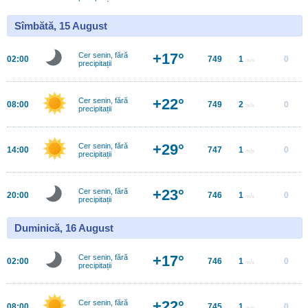
Sîmbătă, 15 August
+17°
Cer senin, fără
02:00
749
1
0
m/s
precipitații
+22°
Cer senin, fără
08:00
749
2
0
m/s
precipitații
+29°
Cer senin, fără
14:00
747
1
0
m/s
precipitații
+23°
Cer senin, fără
20:00
746
1
0
m/s
precipitații
Duminică, 16 August
+17°
Cer senin, fără
02:00
746
1
0
m/s
precipitații
+22°
Cer senin, fără
08:00
745
1
0
m/s