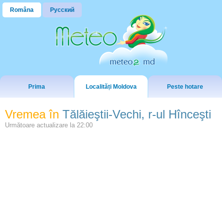
Româna
Русский
Prima
Localități Moldova
Peste hotare
Vremea în
Tălăieştii-Vechi, r-ul Hînceşti
Următoare actualizare la
22:00