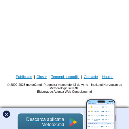
Publicitate
|
Glosar
|
Termeni și condiții
|
Contacte
|
Noutati
© 2009-2026 meteo2.md.
Prognoza meteo oferită de yr.no - Institutul Norvegian de
Meteorologie și NRK
.
Elaborat de
Agentia Web Consulting.md
×
Descarca aplicatia
Meteo2.md