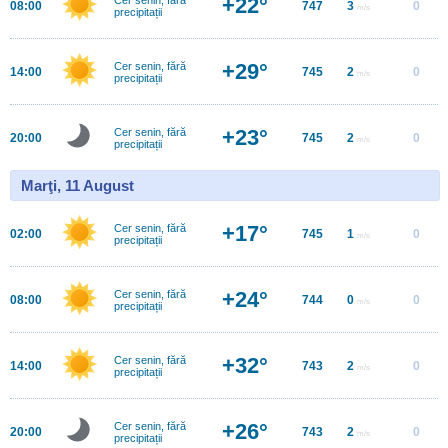
+22°
08:00
747
3
0
m/s
precipitații
+29°
Cer senin, fără
14:00
745
2
0
m/s
precipitații
+23°
Cer senin, fără
20:00
745
2
0
m/s
precipitații
Marţi, 11 August
+17°
Cer senin, fără
02:00
745
1
0
m/s
precipitații
+24°
Cer senin, fără
08:00
744
0
0
m/s
precipitații
+32°
Cer senin, fără
14:00
743
2
0
m/s
precipitații
+26°
Cer senin, fără
20:00
743
2
0
m/s
precipitații