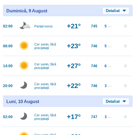
Duminică, 9 August
Detaliat
+21°
02:00
745
5
0
Parțial noros
m/s
+23°
Cer senin, fără
08:00
746
5
0
m/s
precipitații
+27°
Cer senin, fără
14:00
746
6
0
m/s
precipitații
+22°
Cer senin, fără
20:00
746
3
0
m/s
precipitații
Luni, 10 August
Detaliat
+17°
Cer senin, fără
02:00
747
3
0
m/s
precipitații
Cer senin, fără