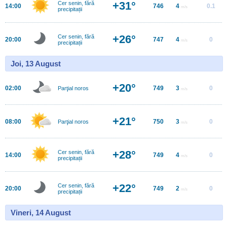
+31°
Cer senin, fără
14:00
746
4
0.1
m/s
precipitații
+26°
Cer senin, fără
20:00
747
4
0
m/s
precipitații
Joi, 13 August
+20°
02:00
749
3
0
Parţial noros
m/s
+21°
08:00
750
3
0
Parţial noros
m/s
+28°
Cer senin, fără
14:00
749
4
0
m/s
precipitații
+22°
Cer senin, fără
20:00
749
2
0
m/s
precipitații
Vineri, 14 August