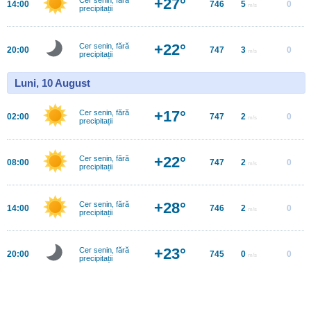
+27°
14:00
746
5
0
m/s
precipitații
+22°
Cer senin, fără
20:00
747
3
0
m/s
precipitații
Luni, 10 August
+17°
Cer senin, fără
02:00
747
2
0
m/s
precipitații
+22°
Cer senin, fără
08:00
747
2
0
m/s
precipitații
+28°
Cer senin, fără
14:00
746
2
0
m/s
precipitații
+23°
Cer senin, fără
20:00
745
0
0
m/s
precipitații