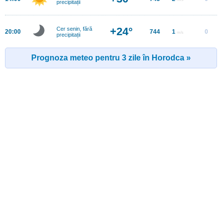
precipitații
+24°
Cer senin, fără
20:00
744
1
0
m/s
precipitații
Prognoza meteo pentru 3 zile în Horodca »