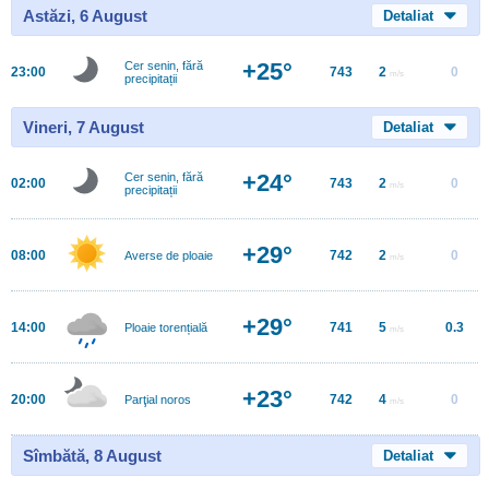
Astăzi, 6 August
Detaliat
+25°
Cer senin, fără
23:00
743
2
0
m/s
precipitații
Vineri, 7 August
Detaliat
+24°
Cer senin, fără
02:00
743
2
0
m/s
precipitații
+29°
08:00
742
2
0
Averse de ploaie
m/s
+29°
14:00
741
5
0.3
Ploaie torențială
m/s
+23°
20:00
742
4
0
Parţial noros
m/s
Sîmbătă, 8 August
Detaliat