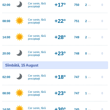
+17°
Cer senin, fără
02:00
750
2
0
m/s
precipitații
+22°
Cer senin, fără
08:00
751
2
0
m/s
precipitații
+28°
Cer senin, fără
14:00
749
2
0
m/s
precipitații
+23°
Cer senin, fără
20:00
748
0
0
m/s
precipitații
Sîmbătă, 15 August
+18°
Cer senin, fără
02:00
747
1
0
m/s
precipitații
+23°
Cer senin, fără
08:00
747
1
0
m/s
precipitații
+30°
Cer senin, fără
14:00
745
2
0
m/s