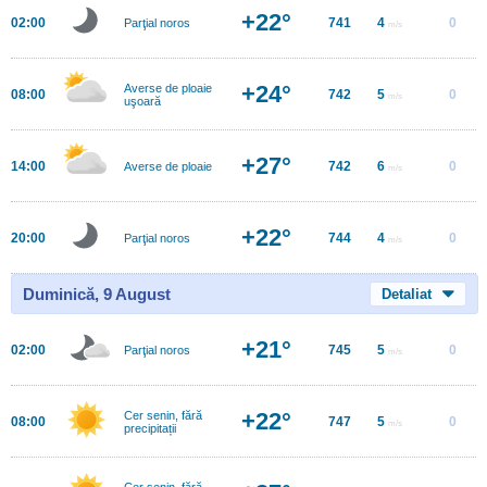
+22°
02:00
741
4
0
Parţial noros
m/s
+24°
Averse de ploaie
08:00
742
5
0
m/s
uşoară
+27°
14:00
742
6
0
Averse de ploaie
m/s
+22°
20:00
744
4
0
Parţial noros
m/s
Duminică, 9 August
Detaliat
+21°
02:00
745
5
0
Parţial noros
m/s
+22°
Cer senin, fără
08:00
747
5
0
m/s
precipitații
Cer senin, fără