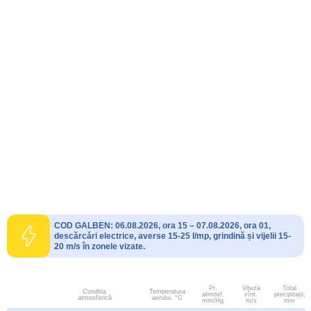
COD GALBEN: 06.08.2026, ora 15 – 07.08.2026, ora 01,
descărcări electrice, averse 15-25 l/mp, grindină și vijelii 15-
20 m/s în zonele vizate.
Pr.
Viteza
Total
Conditia
Temperatura
atmosf.
vînt.
precipitații,
atmosferică
aerului, °C
mm/Hg
m/s
mm