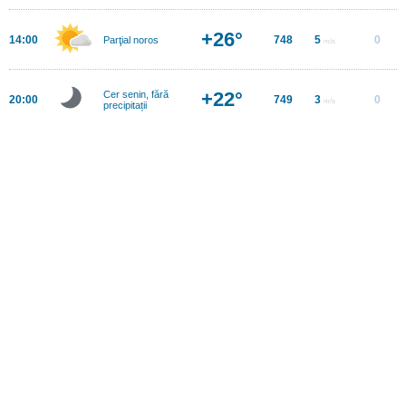
+26°
14:00
748
5
0
Parţial noros
m/s
+22°
Cer senin, fără
20:00
749
3
0
m/s
precipitații