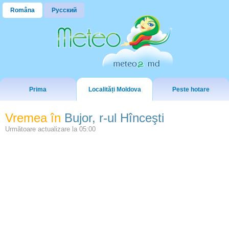
Româna
Русский
Prima
Localități Moldova
Peste hotare
Vremea în
Bujor, r-ul Hînceşti
Următoare actualizare la
05:00