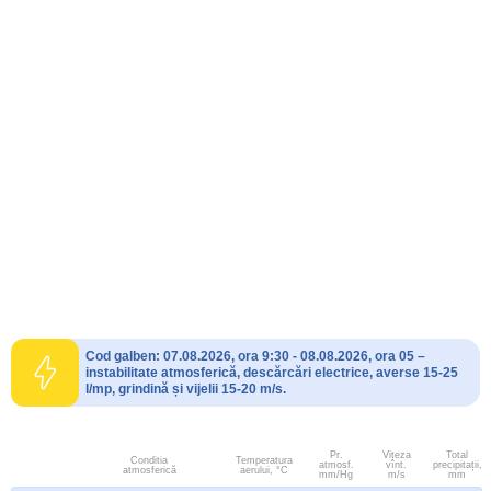
Cod galben: 07.08.2026, ora 9:30 - 08.08.2026, ora 05 –
instabilitate atmosferică, descărcări electrice, averse 15-25
l/mp, grindină și vijelii 15-20 m/s.
Pr.
Viteza
Total
Conditia
Temperatura
atmosf.
vînt.
precipitații,
atmosferică
aerului, °C
mm/Hg
m/s
mm