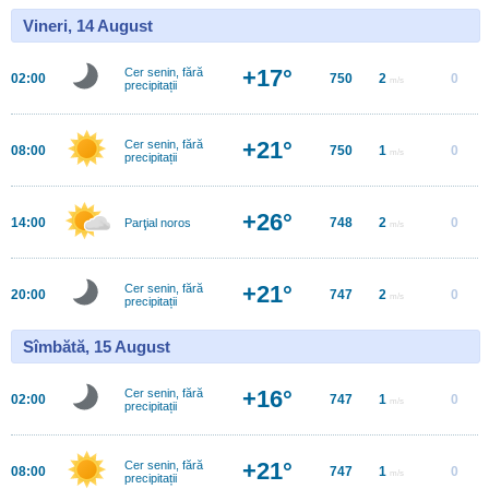
Vineri, 14 August
+17°
Cer senin, fără
02:00
750
2
0
m/s
precipitații
+21°
Cer senin, fără
08:00
750
1
0
m/s
precipitații
+26°
14:00
748
2
0
Parţial noros
m/s
+21°
Cer senin, fără
20:00
747
2
0
m/s
precipitații
Sîmbătă, 15 August
+16°
Cer senin, fără
02:00
747
1
0
m/s
precipitații
+21°
Cer senin, fără
08:00
747
1
0
m/s
precipitații