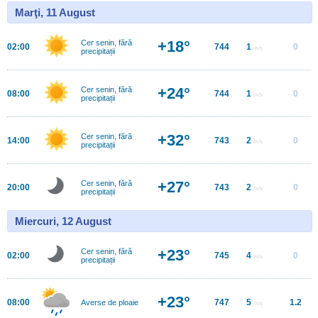
Marţi, 11 August
+18°
Cer senin, fără
02:00
744
1
0
m/s
precipitații
+24°
Cer senin, fără
08:00
744
1
0
m/s
precipitații
+32°
Cer senin, fără
14:00
743
2
0
m/s
precipitații
+27°
Cer senin, fără
20:00
743
2
0
m/s
precipitații
Miercuri, 12 August
+23°
Cer senin, fără
02:00
745
4
0
m/s
precipitații
+23°
08:00
747
5
1.2
Averse de ploaie
m/s