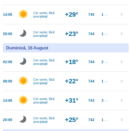
+29°
Cer senin, fără
14:00
745
1
0
m/s
precipitații
+23°
Cer senin, fără
20:00
744
1
0
m/s
precipitații
Duminică, 16 August
+18°
Cer senin, fără
02:00
744
2
0
m/s
precipitații
+22°
Cer senin, fără
08:00
744
1
0
m/s
precipitații
+31°
Cer senin, fără
14:00
743
3
0
m/s
precipitații
+25°
Cer senin, fără
20:00
742
1
0
m/s
precipitații