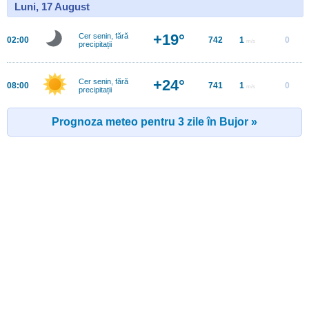
Luni, 17 August
+19°
Cer senin, fără
02:00
742
1
0
m/s
precipitații
+24°
Cer senin, fără
08:00
741
1
0
m/s
precipitații
Prognoza meteo pentru 3 zile în Bujor »