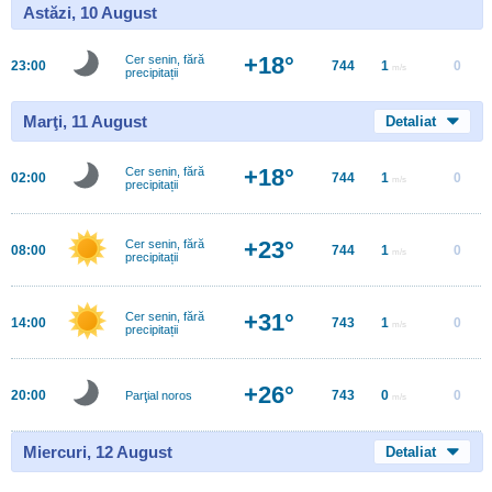
Astăzi, 10 August
+18°
Cer senin, fără
23:00
744
1
0
m/s
precipitații
Marţi, 11 August
Detaliat
+18°
Cer senin, fără
02:00
744
1
0
m/s
precipitații
+23°
Cer senin, fără
08:00
744
1
0
m/s
precipitații
+31°
Cer senin, fără
14:00
743
1
0
m/s
precipitații
+26°
20:00
743
0
0
Parţial noros
m/s
Miercuri, 12 August
Detaliat