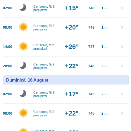
+15°
Cer senin, fără
02:00
748
1
0
m/s
precipitații
+20°
Cer senin, fără
08:00
748
1
0
m/s
precipitații
+26°
Cer senin, fără
14:00
747
1
0
m/s
precipitații
+22°
Cer senin, fără
20:00
746
2
0
m/s
precipitații
Duminică, 16 August
+17°
Cer senin, fără
02:00
745
2
0
m/s
precipitații
+22°
Cer senin, fără
08:00
745
2
0
m/s
precipitații
Cer senin, fără