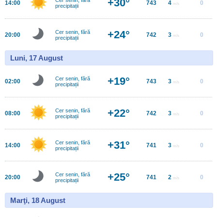
+30°
14:00
743
4
0
m/s
precipitații
+24°
Cer senin, fără
20:00
742
3
0
m/s
precipitații
Luni, 17 August
+19°
Cer senin, fără
02:00
743
3
0
m/s
precipitații
+22°
Cer senin, fără
08:00
742
3
0
m/s
precipitații
+31°
Cer senin, fără
14:00
741
3
0
m/s
precipitații
+25°
Cer senin, fără
20:00
741
2
0
m/s
precipitații
Marţi, 18 August