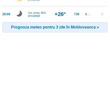
+26°
Cer senin, fără
20:00
739
3
0
m/s
precipitații
Prognoza meteo pentru 3 zile în Moldoveanca »