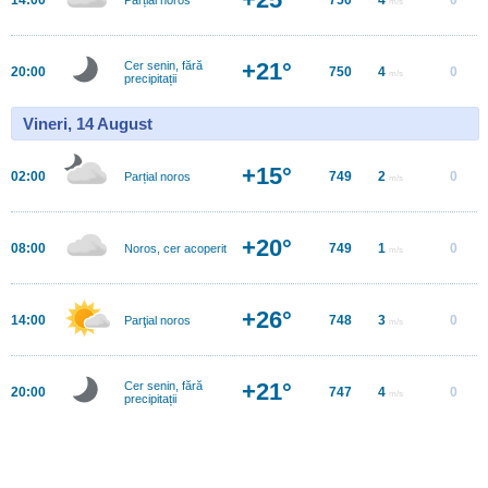
m/s
+21°
Cer senin, fără
20:00
750
4
0
m/s
precipitații
Vineri, 14 August
+15°
02:00
749
2
0
Parțial noros
m/s
+20°
08:00
749
1
0
Noros, cer acoperit
m/s
+26°
14:00
748
3
0
Parţial noros
m/s
+21°
Cer senin, fără
20:00
747
4
0
m/s
precipitații