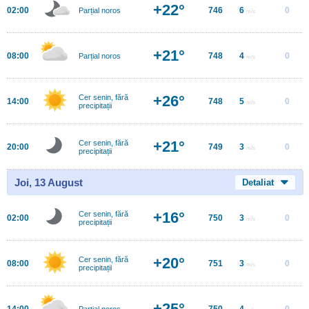
+22°
02:00
746
6
0
Parțial noros
m/s
+21°
08:00
748
4
0
Parțial noros
m/s
+26°
Cer senin, fără
14:00
748
5
0
m/s
precipitații
+21°
Cer senin, fără
20:00
749
3
0
m/s
precipitații
Joi, 13 August
Detaliat
+16°
Cer senin, fără
02:00
750
3
0
m/s
precipitații
+20°
Cer senin, fără
08:00
751
3
0
m/s
precipitații
+25°
14:00
750
4
0
Parțial noros