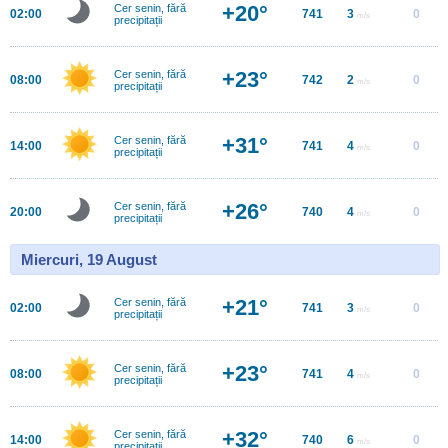
+20°
Cer senin, fără
02:00
741
3
0
m/s
precipitații
+23°
Cer senin, fără
08:00
742
2
0
m/s
precipitații
+31°
Cer senin, fără
14:00
741
4
0
m/s
precipitații
+26°
Cer senin, fără
20:00
740
4
0
m/s
precipitații
Miercuri, 19 August
+21°
Cer senin, fără
02:00
741
3
0
m/s
precipitații
+23°
Cer senin, fără
08:00
741
4
0
m/s
precipitații
+32°
Cer senin, fără
14:00
740
6
0
m/s
precipitații