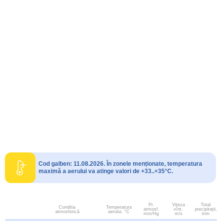
Cod galben: 11.08.2026. În zonele menționate, temperatura
maximă a aerului va atinge valori de +33..+35°C.
Pr.
Viteza
Total
Conditia
Temperatura
atmosf.
vînt.
precipitații,
atmosferică
aerului, °C
mm/Hg
m/s
mm