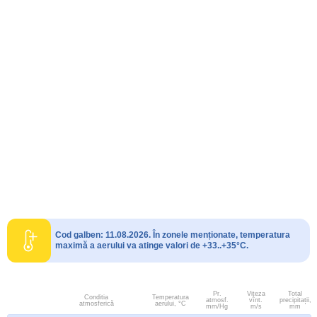
Cod galben: 11.08.2026. În zonele menționate, temperatura
maximă a aerului va atinge valori de +33..+35°C.
Pr.
Viteza
Total
Conditia
Temperatura
atmosf.
vînt.
precipitații,
atmosferică
aerului, °C
mm/Hg
m/s
mm