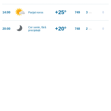
+25°
14:00
749
3
0
Parţial noros
m/s
+20°
Cer senin, fără
20:00
748
2
0
m/s
precipitații