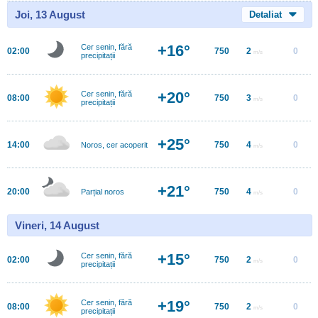
Joi, 13 August
Detaliat
+16°
Cer senin, fără
02:00
750
2
0
m/s
precipitații
+20°
Cer senin, fără
08:00
750
3
0
m/s
precipitații
+25°
14:00
750
4
0
Noros, cer acoperit
m/s
+21°
20:00
750
4
0
Parțial noros
m/s
Vineri, 14 August
+15°
Cer senin, fără
02:00
750
2
0
m/s
precipitații
+19°
Cer senin, fără
08:00
750
2
0
m/s
precipitații