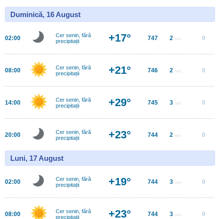
Duminică, 16 August
+17°
Cer senin, fără
02:00
747
2
0
m/s
precipitații
+21°
Cer senin, fără
08:00
746
2
0
m/s
precipitații
+29°
Cer senin, fără
14:00
745
3
0
m/s
precipitații
+23°
Cer senin, fără
20:00
744
2
0
m/s
precipitații
Luni, 17 August
+19°
Cer senin, fără
02:00
744
3
0
m/s
precipitații
+23°
Cer senin, fără
08:00
744
3
0
m/s
precipitații