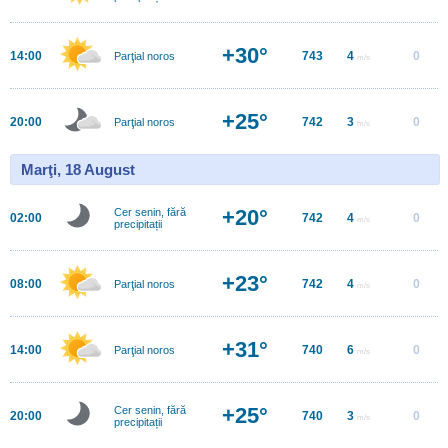
+30°
14:00
743
4
0
Parţial noros
m/s
+25°
20:00
742
3
0
Parţial noros
m/s
Marţi, 18 August
+20°
Cer senin, fără
02:00
742
4
0
m/s
precipitații
+23°
08:00
742
4
0
Parţial noros
m/s
+31°
14:00
740
6
0
Parţial noros
m/s
+25°
Cer senin, fără
20:00
740
3
0
m/s
precipitații