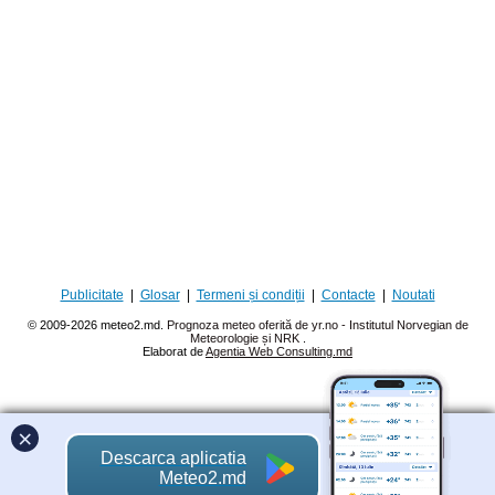
Publicitate
|
Glosar
|
Termeni și condiții
|
Contacte
|
Noutati
© 2009-2026 meteo2.md.
Prognoza meteo oferită de yr.no - Institutul Norvegian de
Meteorologie și NRK
.
Elaborat de
Agentia Web Consulting.md
×
Descarca aplicatia
Meteo2.md