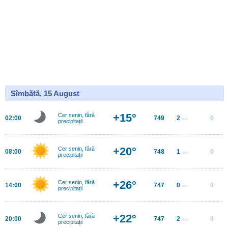
Sîmbătă, 15 August
+15°
Cer senin, fără
02:00
749
2
0
m/s
precipitații
+20°
Cer senin, fără
08:00
748
1
0
m/s
precipitații
+26°
Cer senin, fără
14:00
747
0
0
m/s
precipitații
+22°
Cer senin, fără
20:00
747
2
0
m/s
precipitații