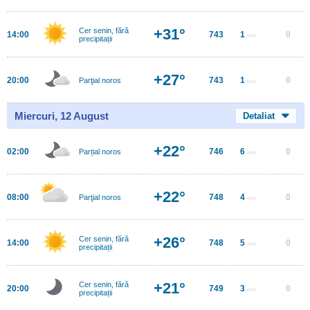
+31°
Cer senin, fără
14:00
743
1
0
m/s
precipitații
+27°
20:00
743
1
0
Parţial noros
m/s
Miercuri, 12 August
Detaliat
+22°
02:00
746
6
0
Parțial noros
m/s
+22°
08:00
748
4
0
Parţial noros
m/s
+26°
Cer senin, fără
14:00
748
5
0
m/s
precipitații
+21°
Cer senin, fără
20:00
749
3
0
m/s
precipitații