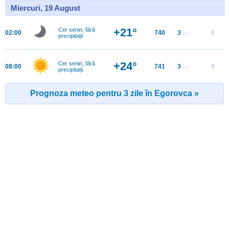
Miercuri, 19 August
+21°
Cer senin, fără
02:00
740
3
0
m/s
precipitații
+24°
Cer senin, fără
08:00
741
3
0
m/s
precipitații
Prognoza meteo pentru 3 zile în Egorovca »