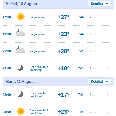
Astăzi, 10 August
Detaliat
+27°
17:00
744
2
0
Parțial noros
m/s
+23°
19:00
744
1
0
Parţial noros
m/s
+20°
21:00
744
1
0
Parţial noros
m/s
+18°
Cer senin, fără
23:00
745
1
0
m/s
precipitații
Marţi, 11 August
Detaliat
+17°
Cer senin, fără
02:00
744
1
0
m/s
precipitații
+23°
Cer senin, fără
08:00
744
1
0
m/s
precipitații