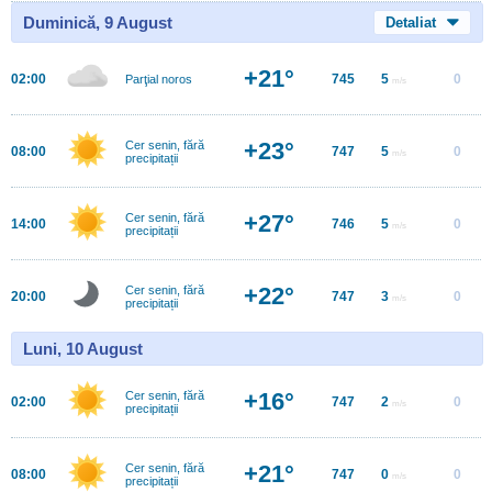
Duminică, 9 August
Detaliat
+21°
02:00
745
5
0
Parţial noros
m/s
+23°
Cer senin, fără
08:00
747
5
0
m/s
precipitații
+27°
Cer senin, fără
14:00
746
5
0
m/s
precipitații
+22°
Cer senin, fără
20:00
747
3
0
m/s
precipitații
Luni, 10 August
+16°
Cer senin, fără
02:00
747
2
0
m/s
precipitații
+21°
Cer senin, fără
08:00
747
0
0
m/s
precipitații