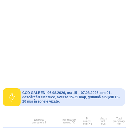
COD GALBEN: 06.08.2026, ora 15 – 07.08.2026, ora 01,
descărcări electrice, averse 15-25 l/mp, grindină și vijelii 15-
20 m/s în zonele vizate.
Pr.
Viteza
Total
Conditia
Temperatura
atmosf.
vînt.
precipitații,
atmosferică
aerului, °C
mm/Hg
m/s
mm