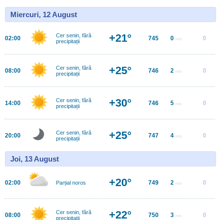
Miercuri, 12 August
+21°
Cer senin, fără
02:00
745
0
0
m/s
precipitații
+25°
Cer senin, fără
08:00
746
2
0
m/s
precipitații
+30°
Cer senin, fără
14:00
746
5
0
m/s
precipitații
+25°
Cer senin, fără
20:00
747
4
0
m/s
precipitații
Joi, 13 August
+20°
02:00
749
2
0
Parțial noros
m/s
+22°
Cer senin, fără
08:00
750
3
0
m/s
precipitații