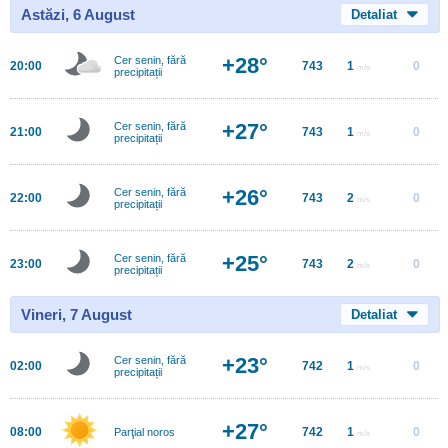
Astăzi, 6 August
Detaliat
+28°
Cer senin, fără
20:00
743
1
0
m/s
precipitații
+27°
Cer senin, fără
21:00
743
1
0
m/s
precipitații
+26°
Cer senin, fără
22:00
743
2
0
m/s
precipitații
+25°
Cer senin, fără
23:00
743
2
0
m/s
precipitații
Vineri, 7 August
Detaliat
+23°
Cer senin, fără
02:00
742
1
0
m/s
precipitații
+27°
08:00
742
1
0
Parţial noros
m/s