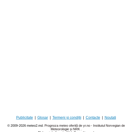
Publicitate
|
Glosar
|
Termeni și condiții
|
Contacte
|
Noutati
© 2009-2026 meteo2.md.
Prognoza meteo oferită de yr.no - Institutul Norvegian de
Meteorologie și NRK
.