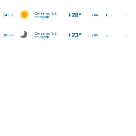
+28°
Cer senin, fără
14:00
746
1
0
m/s
precipitații
+23°
Cer senin, fără
20:00
745
3
0
m/s
precipitații