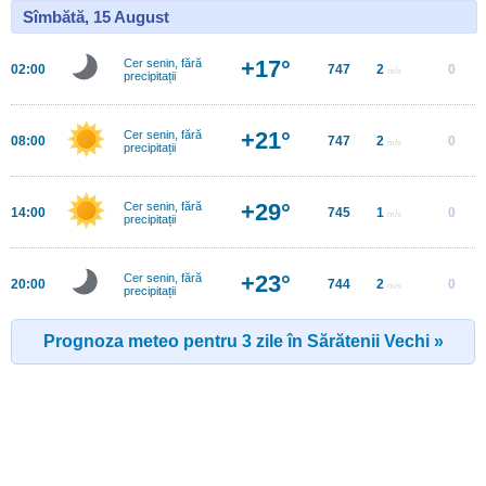
Sîmbătă, 15 August
+17°
Cer senin, fără
02:00
747
2
0
m/s
precipitații
+21°
Cer senin, fără
08:00
747
2
0
m/s
precipitații
+29°
Cer senin, fără
14:00
745
1
0
m/s
precipitații
+23°
Cer senin, fără
20:00
744
2
0
m/s
precipitații
Prognoza meteo pentru 3 zile în Sărătenii Vechi »