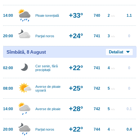
+33°
14:00
740
2
1.1
Ploaie torențială
m/s
+24°
20:00
741
3
0
Parţial noros
m/s
Sîmbătă, 8 August
Detaliat
+22°
Cer senin, fără
02:00
741
4
0
m/s
precipitații
+25°
Averse de ploaie
08:00
742
5
0
m/s
uşoară
+28°
14:00
742
5
0.1
Averse de ploaie
m/s
+22°
20:00
744
4
0.4
Parțial noros
m/s