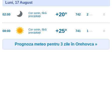
Luni, 17 August
+20°
Cer senin, fără
02:00
742
2
0
m/s
precipitații
+25°
Cer senin, fără
08:00
741
1
0
m/s
precipitații
Prognoza meteo pentru 3 zile în Orehovca »