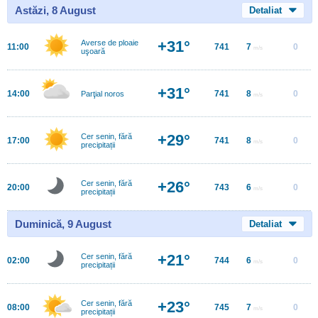
Astăzi, 8 August
Detaliat
+31°
Averse de ploaie
11:00
741
7
0
m/s
uşoară
+31°
14:00
741
8
0
Parţial noros
m/s
+29°
Cer senin, fără
17:00
741
8
0
m/s
precipitații
+26°
Cer senin, fără
20:00
743
6
0
m/s
precipitații
Duminică, 9 August
Detaliat
+21°
Cer senin, fără
02:00
744
6
0
m/s
precipitații
+23°
Cer senin, fără
08:00
745
7
0
m/s
precipitații