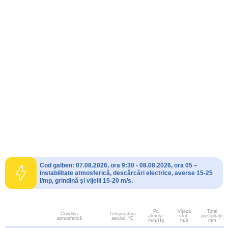
Cod galben: 07.08.2026, ora 9:30 - 08.08.2026, ora 05 –
instabilitate atmosferică, descărcări electrice, averse 15-25
l/mp, grindină și vijelii 15-20 m/s.
Pr.
Viteza
Total
Conditia
Temperatura
atmosf.
vînt.
precipitații,
atmosferică
aerului, °C
mm/Hg
m/s
mm