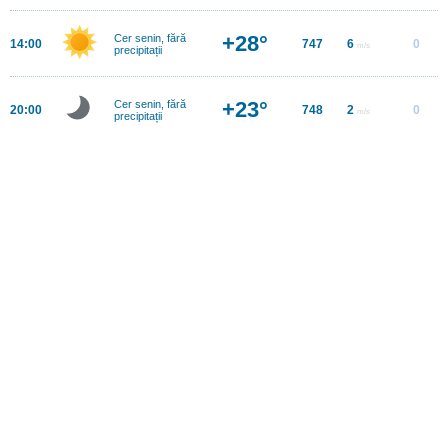
+28°
Cer senin, fără
14:00
747
6
0
m/s
precipitații
+23°
Cer senin, fără
20:00
748
2
0
m/s
precipitații