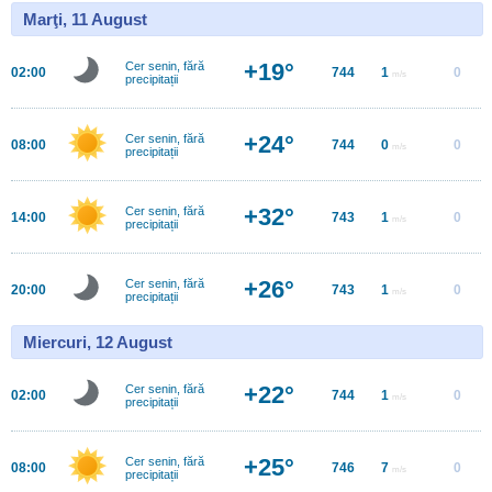
Marţi, 11 August
+19°
Cer senin, fără
02:00
744
1
0
m/s
precipitații
+24°
Cer senin, fără
08:00
744
0
0
m/s
precipitații
+32°
Cer senin, fără
14:00
743
1
0
m/s
precipitații
+26°
Cer senin, fără
20:00
743
1
0
m/s
precipitații
Miercuri, 12 August
+22°
Cer senin, fără
02:00
744
1
0
m/s
precipitații
+25°
Cer senin, fără
08:00
746
7
0
m/s
precipitații