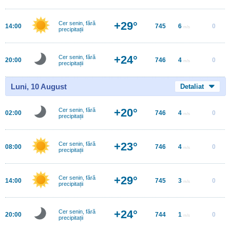
+29°
Cer senin, fără
14:00
745
6
0
m/s
precipitații
+24°
Cer senin, fără
20:00
746
4
0
m/s
precipitații
Luni, 10 August
Detaliat
+20°
Cer senin, fără
02:00
746
4
0
m/s
precipitații
+23°
Cer senin, fără
08:00
746
4
0
m/s
precipitații
+29°
Cer senin, fără
14:00
745
3
0
m/s
precipitații
+24°
Cer senin, fără
20:00
744
1
0
m/s
precipitații