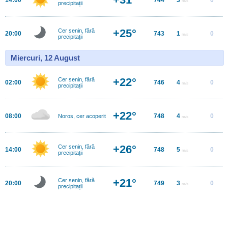
m/s
precipitații
+25°
Cer senin, fără
20:00
743
1
0
m/s
precipitații
Miercuri, 12 August
+22°
Cer senin, fără
02:00
746
4
0
m/s
precipitații
+22°
08:00
748
4
0
Noros, cer acoperit
m/s
+26°
Cer senin, fără
14:00
748
5
0
m/s
precipitații
+21°
Cer senin, fără
20:00
749
3
0
m/s
precipitații