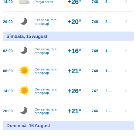
+26°
14:00
748
3
0
Parțial noros
m/s
+20°
Cer senin, fără
20:00
748
2
0
m/s
precipitații
Sîmbătă, 15 August
+16°
Cer senin, fără
02:00
748
1
0
m/s
precipitații
+21°
Cer senin, fără
08:00
748
1
0
m/s
precipitații
+26°
Cer senin, fără
14:00
747
2
0
m/s
precipitații
+21°
Cer senin, fără
20:00
746
2
0
m/s
precipitații
Duminică, 16 August