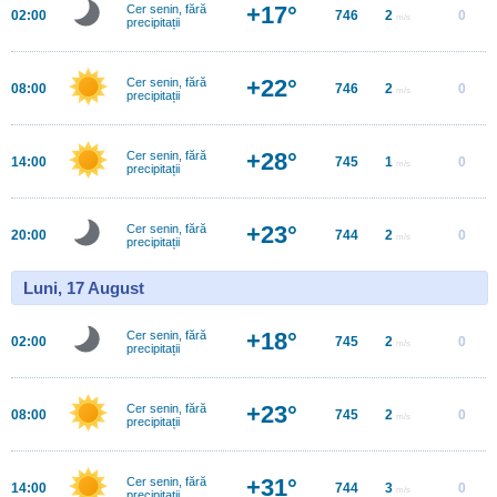
+17°
Cer senin, fără
02:00
746
2
0
m/s
precipitații
+22°
Cer senin, fără
08:00
746
2
0
m/s
precipitații
+28°
Cer senin, fără
14:00
745
1
0
m/s
precipitații
+23°
Cer senin, fără
20:00
744
2
0
m/s
precipitații
Luni, 17 August
+18°
Cer senin, fără
02:00
745
2
0
m/s
precipitații
+23°
Cer senin, fără
08:00
745
2
0
m/s
precipitații
+31°
Cer senin, fără
14:00
744
3
0
m/s
precipitații