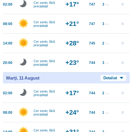
+17°
Cer senin, fără
02:00
747
3
0
m/s
precipitații
+21°
Cer senin, fără
08:00
747
3
0
m/s
precipitații
+28°
Cer senin, fără
14:00
745
2
0
m/s
precipitații
+23°
Cer senin, fără
20:00
744
3
0
m/s
precipitații
Marţi, 11 August
Detaliat
+17°
Cer senin, fără
02:00
744
2
0
m/s
precipitații
+24°
Cer senin, fără
08:00
744
1
0
m/s
precipitații
+31°
Cer senin, fără
14:00
744
3
0