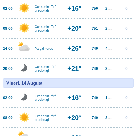
+16°
Cer senin, fără
02:00
750
2
0
m/s
precipitații
+20°
Cer senin, fără
08:00
751
2
0
m/s
precipitații
+26°
14:00
749
4
0
Parțial noros
m/s
+21°
Cer senin, fără
20:00
749
3
0
m/s
precipitații
Vineri, 14 August
+16°
Cer senin, fără
02:00
749
1
0
m/s
precipitații
+20°
Cer senin, fără
08:00
749
2
0
m/s
precipitații