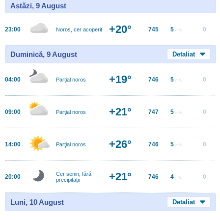
Astăzi, 9 August
+20°
23:00
745
5
0
Noros, cer acoperit
m/s
Duminică, 9 August
Detaliat
+19°
04:00
746
5
0
Parțial noros
m/s
+21°
09:00
747
5
0
Parţial noros
m/s
+26°
14:00
746
5
0
Parţial noros
m/s
+21°
Cer senin, fără
20:00
746
4
0
m/s
precipitații
Luni, 10 August
Detaliat