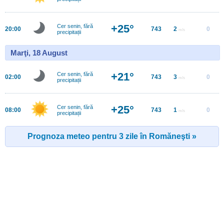
+25°
Cer senin, fără
20:00
743
2
0
m/s
precipitații
Marţi, 18 August
+21°
Cer senin, fără
02:00
743
3
0
m/s
precipitații
+25°
Cer senin, fără
08:00
743
1
0
m/s
precipitații
Prognoza meteo pentru 3 zile în Romăneşti »