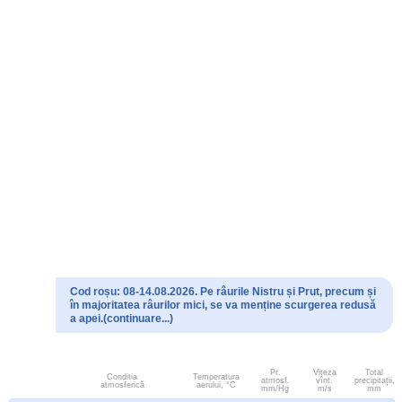
Cod roșu: 08-14.08.2026. Pe râurile Nistru și Prut, precum și
în majoritatea râurilor mici, se va menține scurgerea redusă
a apei.(continuare...)
Pr.
Viteza
Total
Conditia
Temperatura
atmosf.
vînt.
precipitații,
atmosferică
aerului, °C
mm/Hg
m/s
mm