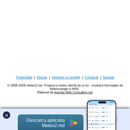
Publicitate
|
Glosar
|
Termeni și condiții
|
Contacte
|
Noutati
© 2009-2026 meteo2.md.
Prognoza meteo oferită de yr.no - Institutul Norvegian de
Meteorologie și NRK
.
Elaborat de
Agentia Web Consulting.md
×
Descarca aplicatia
Meteo2.md