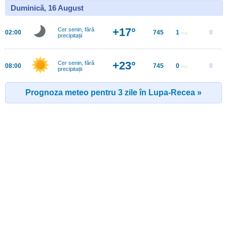
Duminică, 16 August
+17°
Cer senin, fără
02:00
745
1
0
m/s
precipitații
+23°
Cer senin, fără
08:00
745
0
0
m/s
precipitații
Prognoza meteo pentru 3 zile în Lupa-Recea »