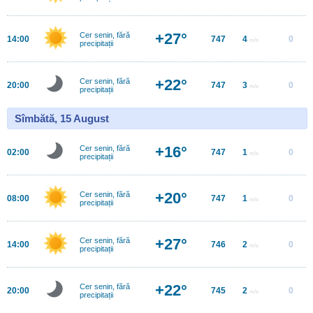
+27°
Cer senin, fără
14:00
747
4
0
m/s
precipitații
+22°
Cer senin, fără
20:00
747
3
0
m/s
precipitații
Sîmbătă, 15 August
+16°
Cer senin, fără
02:00
747
1
0
m/s
precipitații
+20°
Cer senin, fără
08:00
747
1
0
m/s
precipitații
+27°
Cer senin, fără
14:00
746
2
0
m/s
precipitații
+22°
Cer senin, fără
20:00
745
2
0
m/s
precipitații