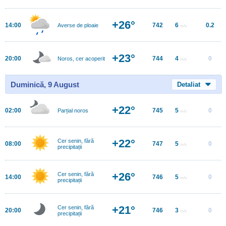
+26°
14:00
742
6
0.2
Averse de ploaie
m/s
+23°
20:00
744
4
0
Noros, cer acoperit
m/s
Duminică, 9 August
Detaliat
+22°
02:00
745
5
0
Parțial noros
m/s
+22°
Cer senin, fără
08:00
747
5
0
m/s
precipitații
+26°
Cer senin, fără
14:00
746
5
0
m/s
precipitații
+21°
Cer senin, fără
20:00
746
3
0
m/s
precipitații