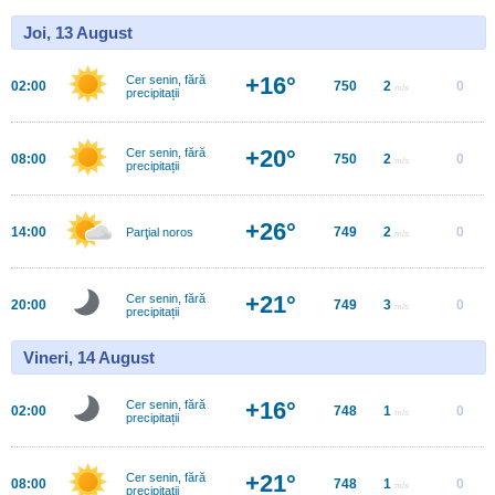
Joi, 13 August
+16°
Cer senin, fără
02:00
750
2
0
m/s
precipitații
+20°
Cer senin, fără
08:00
750
2
0
m/s
precipitații
+26°
14:00
749
2
0
Parţial noros
m/s
+21°
Cer senin, fără
20:00
749
3
0
m/s
precipitații
Vineri, 14 August
+16°
Cer senin, fără
02:00
748
1
0
m/s
precipitații
+21°
Cer senin, fără
08:00
748
1
0
m/s
precipitații