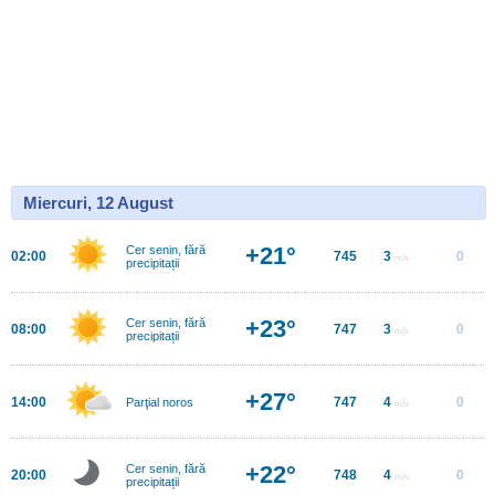
Miercuri, 12 August
+21°
Cer senin, fără
02:00
745
3
0
m/s
precipitații
+23°
Cer senin, fără
08:00
747
3
0
m/s
precipitații
+27°
14:00
747
4
0
Parţial noros
m/s
+22°
Cer senin, fără
20:00
748
4
0
m/s
precipitații