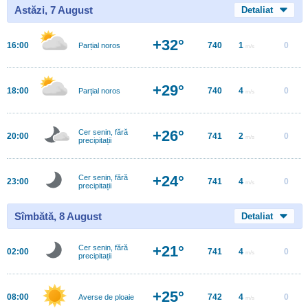
Astăzi, 7 August
Detaliat
+32°
16:00
740
1
0
Parțial noros
m/s
+29°
18:00
740
4
0
Parţial noros
m/s
+26°
Cer senin, fără
20:00
741
2
0
m/s
precipitații
+24°
Cer senin, fără
23:00
741
4
0
m/s
precipitații
Sîmbătă, 8 August
Detaliat
+21°
Cer senin, fără
02:00
741
4
0
m/s
precipitații
+25°
08:00
742
4
0
Averse de ploaie
m/s