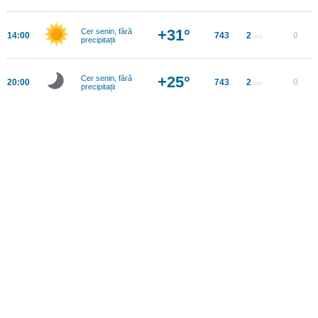
+31°
Cer senin, fără
14:00
743
2
0
m/s
precipitații
+25°
Cer senin, fără
20:00
743
2
0
m/s
precipitații