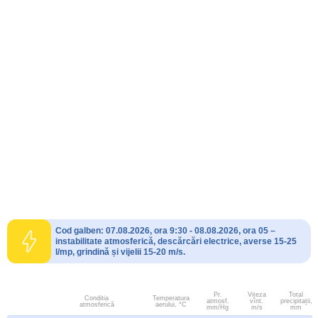
Cod galben: 07.08.2026, ora 9:30 - 08.08.2026, ora 05 –
instabilitate atmosferică, descărcări electrice, averse 15-25
l/mp, grindină și vijelii 15-20 m/s.
Pr.
Viteza
Total
Conditia
Temperatura
atmosf.
vînt.
precipitații,
atmosferică
aerului, °C
mm/Hg
m/s
mm