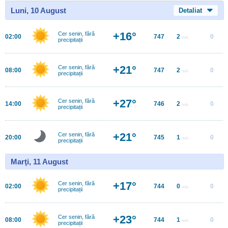
Luni, 10 August
Detaliat
+16°
Cer senin, fără
02:00
747
2
0
m/s
precipitații
+21°
Cer senin, fără
08:00
747
2
0
m/s
precipitații
+27°
Cer senin, fără
14:00
746
2
0
m/s
precipitații
+21°
Cer senin, fără
20:00
745
1
0
m/s
precipitații
Marţi, 11 August
+17°
Cer senin, fără
02:00
744
0
0
m/s
precipitații
+23°
Cer senin, fără
08:00
744
1
0
m/s
precipitații