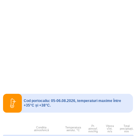
Cod portocaliu: 05-06.08.2026, temperaturi maxime între
+35°C și +38°C.
Pr.
Viteza
Total
Conditia
Temperatura
atmosf.
vînt.
precipitații,
atmosferică
aerului, °C
mm/Hg
m/s
mm