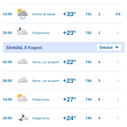
+33°
14:00
741
2
0.9
Averse de ploaie
m/s
+23°
20:00
742
1
0
Parțial noros
m/s
Sîmbătă, 8 August
Detaliat
+22°
02:00
742
4
0
Noros, cer acoperit
m/s
+23°
08:00
744
5
0
Noros, cer acoperit
m/s
+27°
14:00
744
6
0
Parțial noros
m/s
+24°
20:00
745
4
0
Parţial noros
m/s