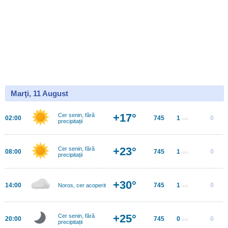
Marţi, 11 August
+17°
Cer senin, fără
02:00
745
1
0
m/s
precipitații
+23°
Cer senin, fără
08:00
745
1
0
m/s
precipitații
+30°
14:00
745
1
0
Noros, cer acoperit
m/s
+25°
Cer senin, fără
20:00
745
0
0
m/s
precipitații