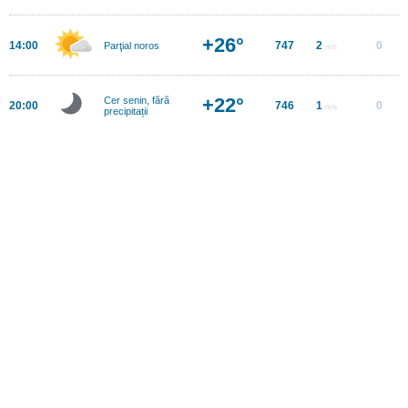
+26°
14:00
747
2
0
Parţial noros
m/s
+22°
Cer senin, fără
20:00
746
1
0
m/s
precipitații