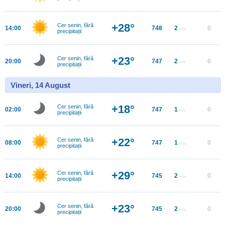
+28°
Cer senin, fără
14:00
748
2
0
m/s
precipitații
+23°
Cer senin, fără
20:00
747
2
0
m/s
precipitații
Vineri, 14 August
+18°
Cer senin, fără
02:00
747
1
0
m/s
precipitații
+22°
Cer senin, fără
08:00
747
1
0
m/s
precipitații
+29°
Cer senin, fără
14:00
745
2
0
m/s
precipitații
+23°
Cer senin, fără
20:00
745
2
0
m/s
precipitații