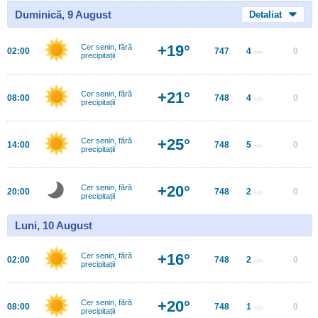
Duminică, 9 August
Detaliat
+19°
Cer senin, fără
02:00
747
4
0
m/s
precipitații
+21°
Cer senin, fără
08:00
748
4
0
m/s
precipitații
+25°
Cer senin, fără
14:00
748
5
0
m/s
precipitații
+20°
Cer senin, fără
20:00
748
2
0
m/s
precipitații
Luni, 10 August
+16°
Cer senin, fără
02:00
748
2
0
m/s
precipitații
+20°
Cer senin, fără
08:00
748
1
0
m/s
precipitații