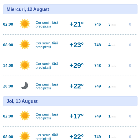
Miercuri, 12 August
+21°
Cer senin, fără
02:00
746
3
0
m/s
precipitații
+23°
Cer senin, fără
08:00
748
4
0
m/s
precipitații
+29°
Cer senin, fără
14:00
748
3
0
m/s
precipitații
+22°
Cer senin, fără
20:00
749
2
0
m/s
precipitații
Joi, 13 August
+17°
Cer senin, fără
02:00
749
1
0
m/s
precipitații
+22°
Cer senin, fără
08:00
749
1
0
m/s
precipitații