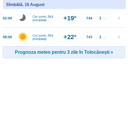
Sîmbătă, 15 August
+19°
Cer senin, fără
02:00
744
3
0
m/s
precipitații
+22°
Cer senin, fără
08:00
743
3
0
m/s
precipitații
Prognoza meteo pentru 3 zile în Tolocăneşti »