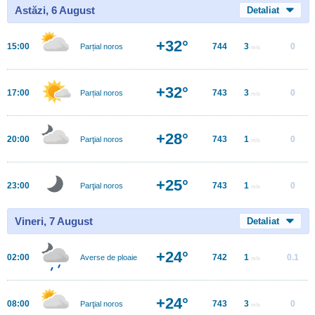
Astăzi, 6 August
Detaliat
+32°
15:00
744
3
0
Parțial noros
m/s
+32°
17:00
743
3
0
Parțial noros
m/s
+28°
20:00
743
1
0
Parţial noros
m/s
+25°
23:00
743
1
0
Parţial noros
m/s
Vineri, 7 August
Detaliat
+24°
02:00
742
1
0.1
Averse de ploaie
m/s
+24°
08:00
743
3
0
Parţial noros
m/s