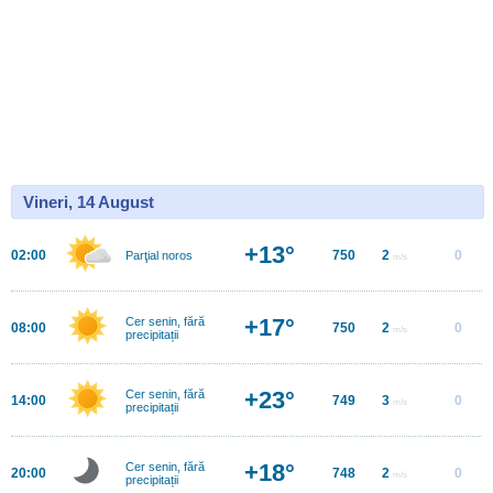
Vineri, 14 August
+13°
02:00
750
2
0
Parţial noros
m/s
+17°
Cer senin, fără
08:00
750
2
0
m/s
precipitații
+23°
Cer senin, fără
14:00
749
3
0
m/s
precipitații
+18°
Cer senin, fără
20:00
748
2
0
m/s
precipitații