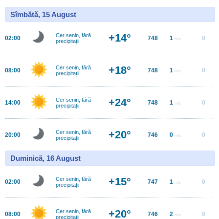
Sîmbătă, 15 August
+14°
Cer senin, fără
02:00
748
1
0
m/s
precipitații
+18°
Cer senin, fără
08:00
748
1
0
m/s
precipitații
+24°
Cer senin, fără
14:00
748
1
0
m/s
precipitații
+20°
Cer senin, fără
20:00
746
0
0
m/s
precipitații
Duminică, 16 August
+15°
Cer senin, fără
02:00
747
1
0
m/s
precipitații
+20°
Cer senin, fără
08:00
746
2
0
m/s
precipitații