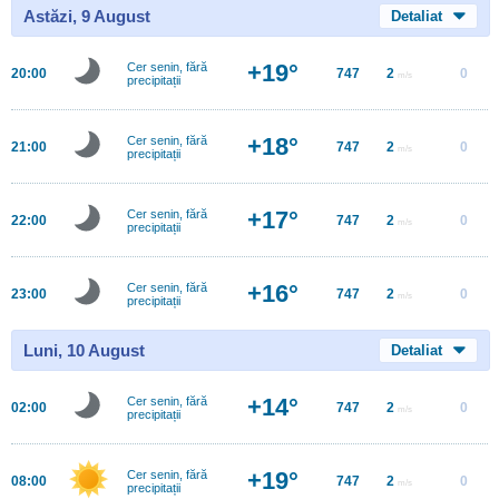
Astăzi, 9 August
Detaliat
+19°
Cer senin, fără
20:00
747
2
0
m/s
precipitații
+18°
Cer senin, fără
21:00
747
2
0
m/s
precipitații
+17°
Cer senin, fără
22:00
747
2
0
m/s
precipitații
+16°
Cer senin, fără
23:00
747
2
0
m/s
precipitații
Luni, 10 August
Detaliat
+14°
Cer senin, fără
02:00
747
2
0
m/s
precipitații
+19°
Cer senin, fără
08:00
747
2
0
m/s
precipitații