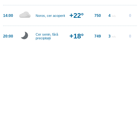
+22°
14:00
750
4
0
Noros, cer acoperit
m/s
+18°
Cer senin, fără
20:00
749
3
0
m/s
precipitații