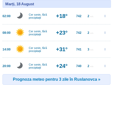
Marţi, 18 August
+18°
Cer senin, fără
02:00
742
2
0
m/s
precipitații
+23°
Cer senin, fără
08:00
742
2
0
m/s
precipitații
+31°
Cer senin, fără
14:00
741
3
0
m/s
precipitații
+24°
Cer senin, fără
20:00
740
2
0
m/s
precipitații
Prognoza meteo pentru 3 zile în Ruslanovca »