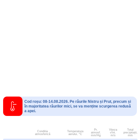
Cod roșu: 08-14.08.2026. Pe râurile Nistru și Prut, precum și
în majoritatea râurilor mici, se va menține scurgerea redusă
a apei.
Pr.
Viteza
Total
Conditia
Temperatura
atmosf.
vînt.
precipitații,
atmosferică
aerului, °C
mm/Hg
m/s
mm