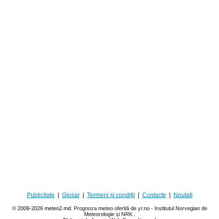
Publicitate
|
Glosar
|
Termeni și condiții
|
Contacte
|
Noutati
© 2009-2026 meteo2.md.
Prognoza meteo oferită de yr.no - Institutul Norvegian de
Meteorologie și NRK
.