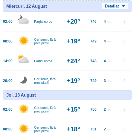
Miercuri, 12 August
Detaliat
+20°
02:00
746
4
0
Parţial noros
m/s
+19°
Cer senin, fără
08:00
749
4
0
m/s
precipitații
+24°
14:00
748
4
0
Parțial noros
m/s
+19°
Cer senin, fără
20:00
749
3
0
m/s
precipitații
Joi, 13 August
+15°
Cer senin, fără
02:00
750
2
0
m/s
precipitații
+18°
Cer senin, fără
08:00
751
2
0
m/s
precipitații