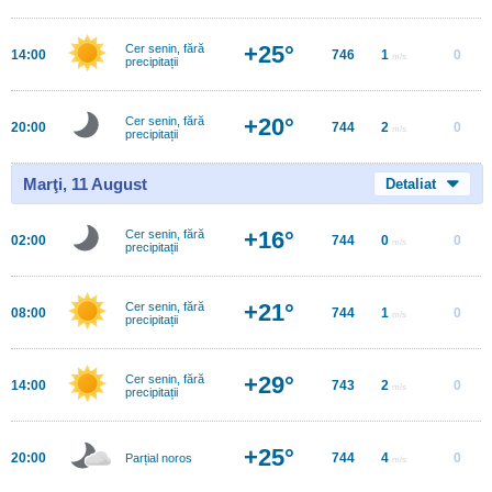
+25°
Cer senin, fără
14:00
746
1
0
m/s
precipitații
+20°
Cer senin, fără
20:00
744
2
0
m/s
precipitații
Marţi, 11 August
Detaliat
+16°
Cer senin, fără
02:00
744
0
0
m/s
precipitații
+21°
Cer senin, fără
08:00
744
1
0
m/s
precipitații
+29°
Cer senin, fără
14:00
743
2
0
m/s
precipitații
+25°
20:00
744
4
0
Parțial noros
m/s