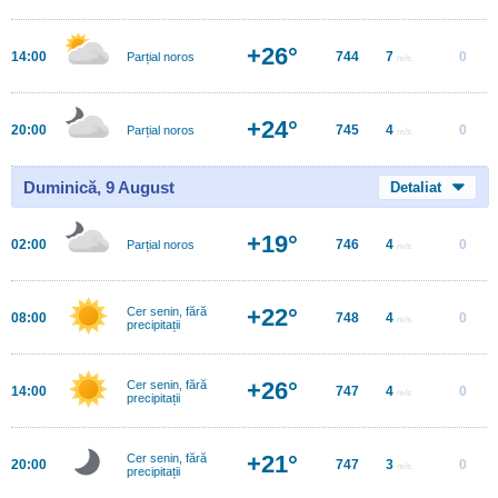
+26°
14:00
744
7
0
Parțial noros
m/s
+24°
20:00
745
4
0
Parțial noros
m/s
Duminică, 9 August
Detaliat
+19°
02:00
746
4
0
Parțial noros
m/s
+22°
Cer senin, fără
08:00
748
4
0
m/s
precipitații
+26°
Cer senin, fără
14:00
747
4
0
m/s
precipitații
+21°
Cer senin, fără
20:00
747
3
0
m/s
precipitații