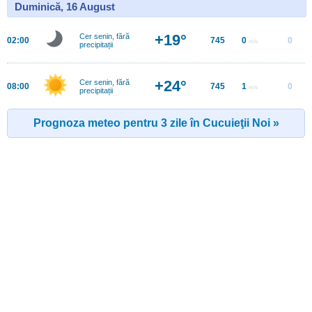
Duminică, 16 August
+19°
Cer senin, fără
02:00
745
0
0
m/s
precipitații
+24°
Cer senin, fără
08:00
745
1
0
m/s
precipitații
Prognoza meteo pentru 3 zile în Cucuieţii Noi »