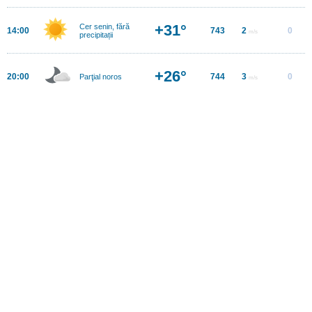
+31°
Cer senin, fără
14:00
743
2
0
m/s
precipitații
+26°
20:00
744
3
0
Parţial noros
m/s