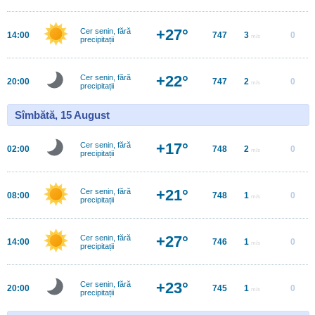
+27°
Cer senin, fără
14:00
747
3
0
m/s
precipitații
+22°
Cer senin, fără
20:00
747
2
0
m/s
precipitații
Sîmbătă, 15 August
+17°
Cer senin, fără
02:00
748
2
0
m/s
precipitații
+21°
Cer senin, fără
08:00
748
1
0
m/s
precipitații
+27°
Cer senin, fără
14:00
746
1
0
m/s
precipitații
+23°
Cer senin, fără
20:00
745
1
0
m/s
precipitații