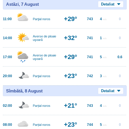
Astăzi, 7 August
Detaliat
+29°
11:00
743
4
0
Parţial noros
m/s
+32°
Averse de ploaie
14:00
741
1
0
m/s
uşoară
+29°
Averse de ploaie
17:00
741
5
0.6
m/s
uşoară
+23°
20:00
742
3
0
Parţial noros
m/s
Sîmbătă, 8 August
Detaliat
+21°
02:00
743
4
0
Parțial noros
m/s
+23°
08:00
744
5
0
Parțial noros
m/s