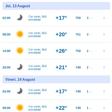
Joi, 13 August
+17°
Cer senin, fără
02:00
750
3
0
m/s
precipitații
+20°
Cer senin, fără
08:00
751
3
0
m/s
precipitații
+26°
Cer senin, fără
14:00
750
2
0
m/s
precipitații
+21°
Cer senin, fără
20:00
749
2
0
m/s
precipitații
Vineri, 14 August
+17°
Cer senin, fără
02:00
749
1
0
m/s
precipitații
+22°
Cer senin, fără
08:00
749
1
0
m/s
precipitații