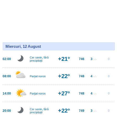
Miercuri, 12 August
+21°
Cer senin, fără
02:00
746
3
0
m/s
precipitații
+22°
08:00
748
4
0
Parțial noros
m/s
+27°
14:00
748
4
0
Parţial noros
m/s
+22°
Cer senin, fără
20:00
749
3
0
m/s
precipitații