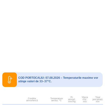
COD PORTOCALIU: 07.08.2026 – Temperaturile maxime vor
atinge valori de 33–37°C.
Pr.
Viteza
Total
Conditia
Temperatura
atmosf.
vînt.
precipitații,
atmosferică
aerului, °C
mm/Hg
m/s
mm