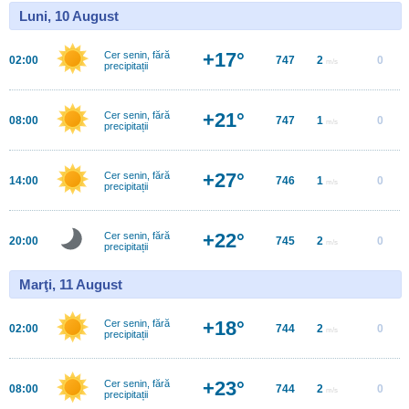
Luni, 10 August
+17°
Cer senin, fără
02:00
747
2
0
m/s
precipitații
+21°
Cer senin, fără
08:00
747
1
0
m/s
precipitații
+27°
Cer senin, fără
14:00
746
1
0
m/s
precipitații
+22°
Cer senin, fără
20:00
745
2
0
m/s
precipitații
Marţi, 11 August
+18°
Cer senin, fără
02:00
744
2
0
m/s
precipitații
+23°
Cer senin, fără
08:00
744
2
0
m/s
precipitații