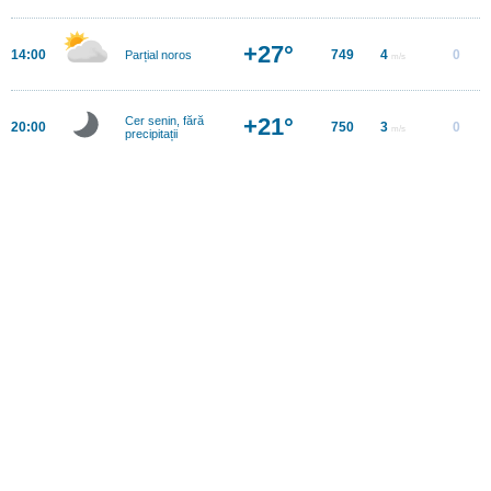
+27°
14:00
749
4
0
Parțial noros
m/s
+21°
Cer senin, fără
20:00
750
3
0
m/s
precipitații