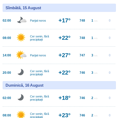
Sîmbătă, 15 August
+17°
02:00
748
1
0
Parţial noros
m/s
+22°
Cer senin, fără
08:00
748
1
0
m/s
precipitații
+27°
14:00
747
3
0
Parţial noros
m/s
+22°
Cer senin, fără
20:00
746
3
0
m/s
precipitații
Duminică, 16 August
+18°
Cer senin, fără
02:00
746
2
0
m/s
precipitații
+23°
Cer senin, fără
08:00
746
2
0
m/s
precipitații