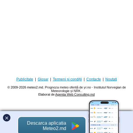
Publicitate
|
Glosar
|
Termeni și condiții
|
Contacte
|
Noutati
© 2009-2026 meteo2.md.
Prognoza meteo oferită de yr.no - Institutul Norvegian de
Meteorologie și NRK
.
Elaborat de
Agentia Web Consulting.md
×
Descarca aplicatia
Meteo2.md