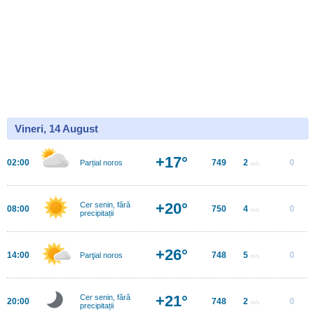
Vineri, 14 August
+17°
02:00
749
2
0
Parțial noros
m/s
+20°
Cer senin, fără
08:00
750
4
0
m/s
precipitații
+26°
14:00
748
5
0
Parţial noros
m/s
+21°
Cer senin, fără
20:00
748
2
0
m/s
precipitații