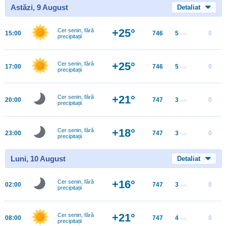
Astăzi, 9 August
Detaliat
+25°
Cer senin, fără
15:00
746
5
0
m/s
precipitații
+25°
Cer senin, fără
17:00
746
5
0
m/s
precipitații
+21°
Cer senin, fără
20:00
747
3
0
m/s
precipitații
+18°
Cer senin, fără
23:00
747
3
0
m/s
precipitații
Luni, 10 August
Detaliat
+16°
Cer senin, fără
02:00
747
3
0
m/s
precipitații
+21°
Cer senin, fără
08:00
747
4
0
m/s
precipitații