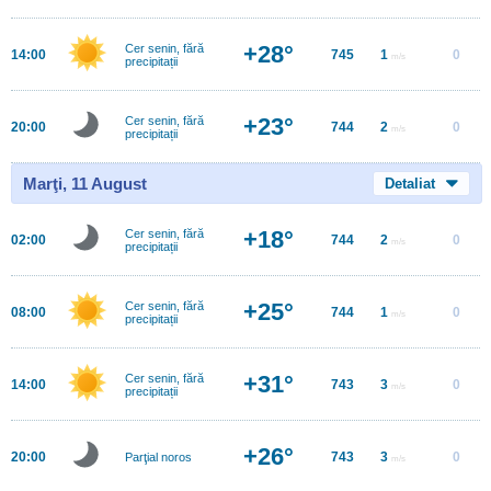
+28°
Cer senin, fără
14:00
745
1
0
m/s
precipitații
+23°
Cer senin, fără
20:00
744
2
0
m/s
precipitații
Marţi, 11 August
Detaliat
+18°
Cer senin, fără
02:00
744
2
0
m/s
precipitații
+25°
Cer senin, fără
08:00
744
1
0
m/s
precipitații
+31°
Cer senin, fără
14:00
743
3
0
m/s
precipitații
+26°
20:00
743
3
0
Parţial noros
m/s