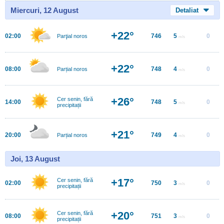
Miercuri, 12 August
Detaliat
+22°
02:00
746
5
0
Parţial noros
m/s
+22°
08:00
748
4
0
Parțial noros
m/s
+26°
Cer senin, fără
14:00
748
5
0
m/s
precipitații
+21°
20:00
749
4
0
Parțial noros
m/s
Joi, 13 August
+17°
Cer senin, fără
02:00
750
3
0
m/s
precipitații
+20°
Cer senin, fără
08:00
751
3
0
m/s
precipitații