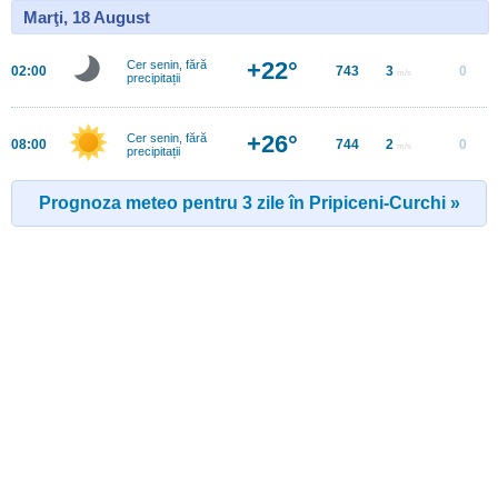
Marţi, 18 August
+22°
Cer senin, fără
02:00
743
3
0
m/s
precipitații
+26°
Cer senin, fără
08:00
744
2
0
m/s
precipitații
Prognoza meteo pentru 3 zile în Pripiceni-Curchi »