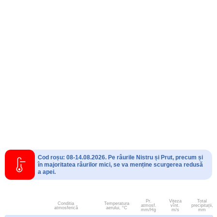
Cod roșu: 08-14.08.2026. Pe râurile Nistru și Prut, precum și
în majoritatea râurilor mici, se va menține scurgerea redusă
a apei.
Pr.
Viteza
Total
Conditia
Temperatura
atmosf.
vînt.
precipitații,
atmosferică
aerului, °C
mm/Hg
m/s
mm