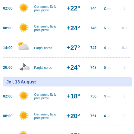
+22°
Cer senin, fără
02:00
744
2
0
m/s
precipitații
+24°
Cer senin, fără
08:00
746
6
0.1
m/s
precipitații
+27°
14:00
747
4
0.1
Parțial noros
m/s
+24°
20:00
748
5
0
Parţial noros
m/s
Joi, 13 August
+18°
Cer senin, fără
02:00
750
4
0
m/s
precipitații
+20°
Cer senin, fără
08:00
751
4
0
m/s
precipitații