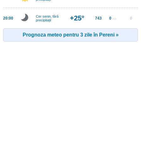
+25°
Cer senin, fără
20:00
743
0
0
m/s
precipitații
Prognoza meteo pentru 3 zile în Pereni »