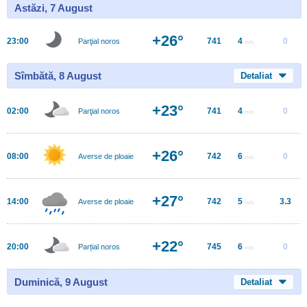
Astăzi, 7 August
+26°
23:00
741
4
0
Parţial noros
m/s
Sîmbătă, 8 August
Detaliat
+23°
02:00
741
4
0
Parţial noros
m/s
+26°
08:00
742
6
0
Averse de ploaie
m/s
+27°
14:00
742
5
3.3
Averse de ploaie
m/s
+22°
20:00
745
6
0
Parțial noros
m/s
Duminică, 9 August
Detaliat