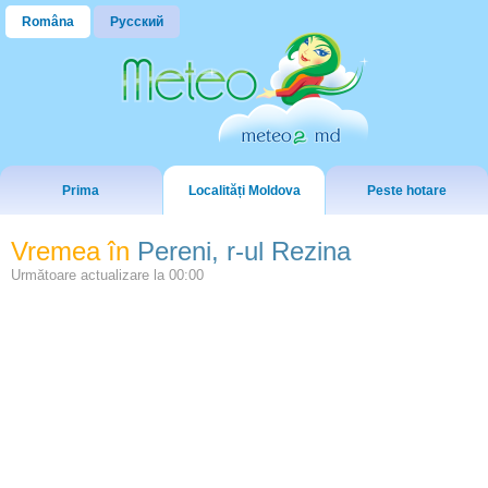
Româna
Русский
Prima
Localități Moldova
Peste hotare
Vremea în
Pereni, r-ul Rezina
Următoare actualizare la
00:00