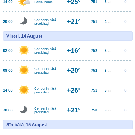
+25°
14:00
751
5
0
Parţial noros
m/s
+21°
Cer senin, fără
20:00
751
4
0
m/s
precipitații
Vineri, 14 August
+16°
Cer senin, fără
02:00
752
3
0
m/s
precipitații
+20°
Cer senin, fără
08:00
752
3
0
m/s
precipitații
+26°
Cer senin, fără
14:00
751
3
0
m/s
precipitații
+21°
Cer senin, fără
20:00
750
3
0
m/s
precipitații
Sîmbătă, 15 August