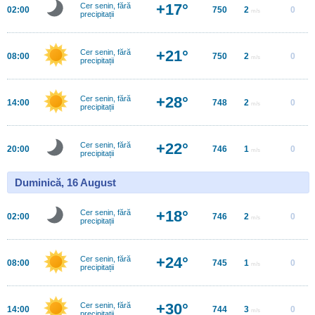
+17°
Cer senin, fără
02:00
750
2
0
m/s
precipitații
+21°
Cer senin, fără
08:00
750
2
0
m/s
precipitații
+28°
Cer senin, fără
14:00
748
2
0
m/s
precipitații
+22°
Cer senin, fără
20:00
746
1
0
m/s
precipitații
Duminică, 16 August
+18°
Cer senin, fără
02:00
746
2
0
m/s
precipitații
+24°
Cer senin, fără
08:00
745
1
0
m/s
precipitații
+30°
Cer senin, fără
14:00
744
3
0
m/s
precipitații