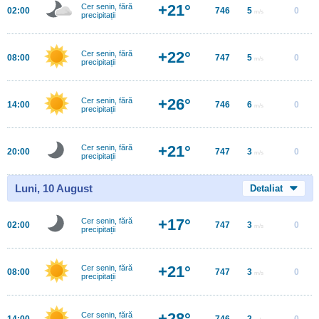
+21°
Cer senin, fără
02:00
746
5
0
m/s
precipitații
+22°
Cer senin, fără
08:00
747
5
0
m/s
precipitații
+26°
Cer senin, fără
14:00
746
6
0
m/s
precipitații
+21°
Cer senin, fără
20:00
747
3
0
m/s
precipitații
Luni, 10 August
Detaliat
+17°
Cer senin, fără
02:00
747
3
0
m/s
precipitații
+21°
Cer senin, fără
08:00
747
3
0
m/s
precipitații
+28°
Cer senin, fără
14:00
746
2
0