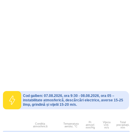
Cod galben: 07.08.2026, ora 9:30 - 08.08.2026, ora 05 –
instabilitate atmosferică, descărcări electrice, averse 15-25
l/mp, grindină și vijelii 15-20 m/s.
Pr.
Viteza
Total
Conditia
Temperatura
atmosf.
vînt.
precipitații,
atmosferică
aerului, °C
mm/Hg
m/s
mm