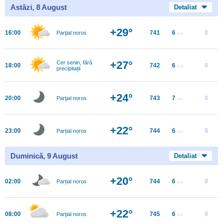
Astăzi, 8 August
Detaliat
+29°
16:00
741
6
0
Parţial noros
m/s
+27°
Cer senin, fără
18:00
742
6
0
m/s
precipitații
+24°
20:00
743
7
0
Parţial noros
m/s
+22°
23:00
744
6
0
Parțial noros
m/s
Duminică, 9 August
Detaliat
+20°
02:00
744
6
0
Parțial noros
m/s
+22°
08:00
745
6
0
Parţial noros
m/s