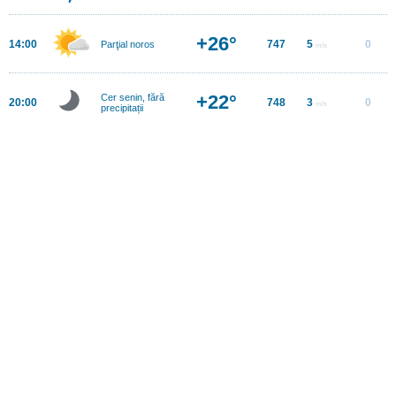
+26°
14:00
747
5
0
Parţial noros
m/s
+22°
Cer senin, fără
20:00
748
3
0
m/s
precipitații