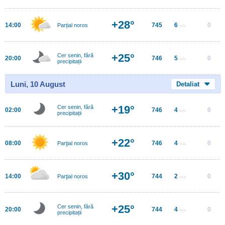
+28°
14:00
745
6
0
Parțial noros
m/s
+25°
Cer senin, fără
20:00
746
5
0
m/s
precipitații
Luni, 10 August
Detaliat
+19°
Cer senin, fără
02:00
746
4
0
m/s
precipitații
+22°
08:00
746
4
0
Parţial noros
m/s
+30°
14:00
744
2
0
Parţial noros
m/s
+25°
Cer senin, fără
20:00
744
4
0
m/s
precipitații