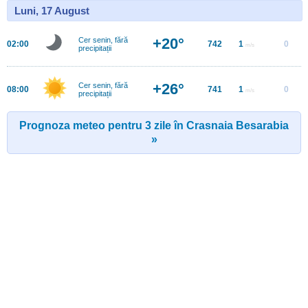
Luni, 17 August
+20°
Cer senin, fără
02:00
742
1
0
m/s
precipitații
+26°
Cer senin, fără
08:00
741
1
0
m/s
precipitații
Prognoza meteo pentru 3 zile în Crasnaia Besarabia
»