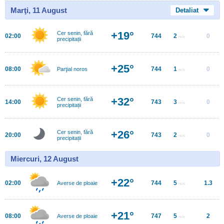
Marţi, 11 August
Detaliat
+19°
Cer senin, fără
02:00
744
2
0
m/s
precipitații
+25°
08:00
744
1
0
Parţial noros
m/s
+32°
Cer senin, fără
14:00
743
3
0
m/s
precipitații
+26°
Cer senin, fără
20:00
743
2
0
m/s
precipitații
Miercuri, 12 August
+22°
02:00
744
5
1.3
Averse de ploaie
m/s
+21°
08:00
747
5
2
Averse de ploaie
m/s