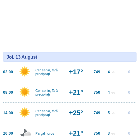
Joi, 13 August
+17°
Cer senin, fără
02:00
749
4
0
m/s
precipitații
+21°
Cer senin, fără
08:00
750
4
0
m/s
precipitații
+25°
Cer senin, fără
14:00
749
5
0
m/s
precipitații
+21°
20:00
750
3
0
Parţial noros
m/s