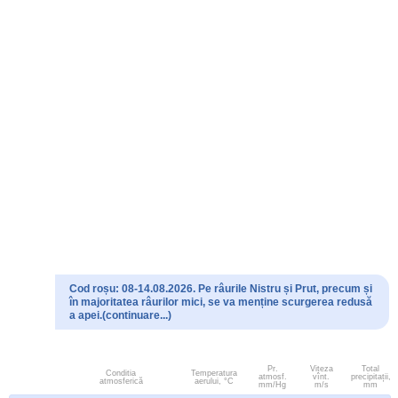
Cod roșu: 08-14.08.2026. Pe râurile Nistru și Prut, precum și
în majoritatea râurilor mici, se va menține scurgerea redusă
a apei.(continuare...)
Pr.
Viteza
Total
Conditia
Temperatura
atmosf.
vînt.
precipitații,
atmosferică
aerului, °C
mm/Hg
m/s
mm