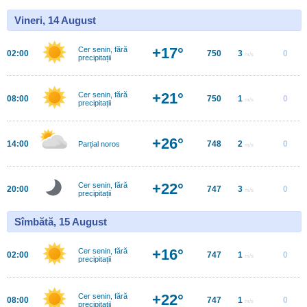
Vineri, 14 August
+17°
Cer senin, fără
02:00
750
3
0
m/s
precipitații
+21°
Cer senin, fără
08:00
750
1
0
m/s
precipitații
+26°
14:00
748
2
0
Parțial noros
m/s
+22°
Cer senin, fără
20:00
747
3
0
m/s
precipitații
Sîmbătă, 15 August
+16°
Cer senin, fără
02:00
747
1
0
m/s
precipitații
+22°
Cer senin, fără
08:00
747
1
0
m/s
precipitații