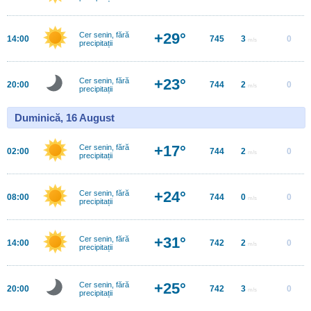
+29°
Cer senin, fără
14:00
745
3
0
m/s
precipitații
+23°
Cer senin, fără
20:00
744
2
0
m/s
precipitații
Duminică, 16 August
+17°
Cer senin, fără
02:00
744
2
0
m/s
precipitații
+24°
Cer senin, fără
08:00
744
0
0
m/s
precipitații
+31°
Cer senin, fără
14:00
742
2
0
m/s
precipitații
+25°
Cer senin, fără
20:00
742
3
0
m/s
precipitații