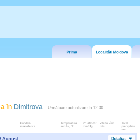
Prima
Localități Moldova
a în
Dimitrova
Următoare actualizare la
12:00
Conditia
Temperatura
Pr. atmosf.
Viteza vînt.
Total
atmosferică
aerului, °C
mm/Hg
m/s
precipitații,
mm
 8 August
Detaliat