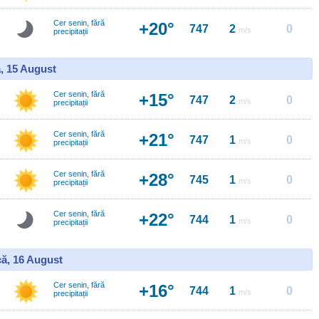
Cer senin, fără
+20°
747
2
0
m/s
precipitații
, 15 August
Cer senin, fără
+15°
747
2
0
m/s
precipitații
Cer senin, fără
+21°
747
1
0
m/s
precipitații
Cer senin, fără
+28°
745
1
0
m/s
precipitații
Cer senin, fără
+22°
744
1
0
m/s
precipitații
ă, 16 August
Cer senin, fără
+16°
744
1
0
m/s
precipitații