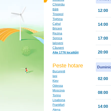
Chişinău
Bălţi
12:00
Tiraspol
Tighina
Cahul
14:00
Briceni
Rezina
17:00
Soroca
Ialoveni
Căuşeni
20:00
Alte 1776 localități
Peste hotare
Duminic
Bucureşti
Iaşi
02:00
Kiev
Odessa
Moscova
08:00
Torino
Lisabona
Frankfurt
14:00
Atena