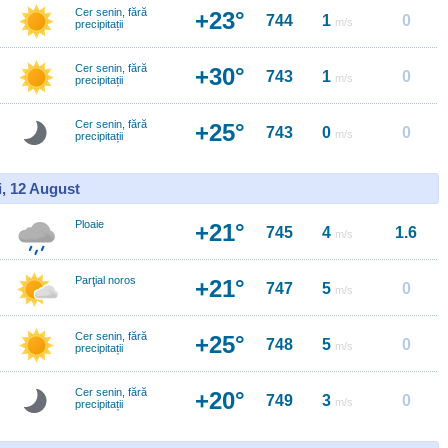
Cer senin, fără
+23°
744
1
0
m/s
precipitații
Cer senin, fără
+30°
743
1
0
m/s
precipitații
Cer senin, fără
+25°
743
0
0
m/s
precipitații
i, 12 August
Ploaie
+21°
745
4
1.6
m/s
Parţial noros
+21°
747
5
0
m/s
Cer senin, fără
+25°
748
5
0
m/s
precipitații
Cer senin, fără
+20°
749
3
0
m/s
precipitații