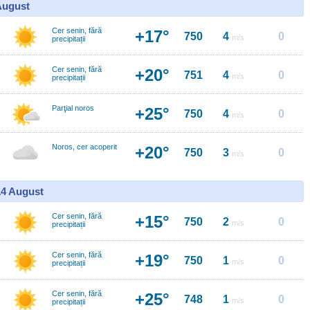
 August
Cer senin, fără
+17°
750
4
0
m/s
precipitații
Cer senin, fără
+20°
751
4
0
m/s
precipitații
Parţial noros
+25°
750
4
0
m/s
Noros, cer acoperit
+20°
750
3
0
m/s
14 August
Cer senin, fără
+15°
750
2
0
m/s
precipitații
Cer senin, fără
+19°
750
1
0
m/s
precipitații
Cer senin, fără
+25°
748
1
0
m/s
precipitații