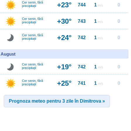
Cer senin, fără
+23°
744
1
0
m/s
precipitații
Cer senin, fără
+30°
743
1
0
m/s
precipitații
Cer senin, fără
+24°
742
1
0
m/s
precipitații
7 August
Cer senin, fără
+19°
742
1
0
m/s
precipitații
Cer senin, fără
+25°
741
1
0
m/s
precipitații
Prognoza meteo pentru 3 zile în Dimitrova »