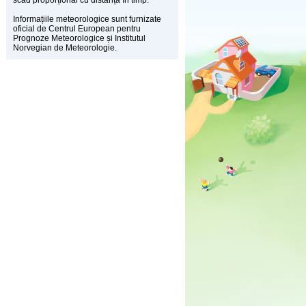
scad proporțional cu distanța în timp.
Informațiile meteorologice sunt furnizate
oficial de Centrul European pentru
Prognoze Meteorologice și Institutul
Norvegian de Meteorologie.