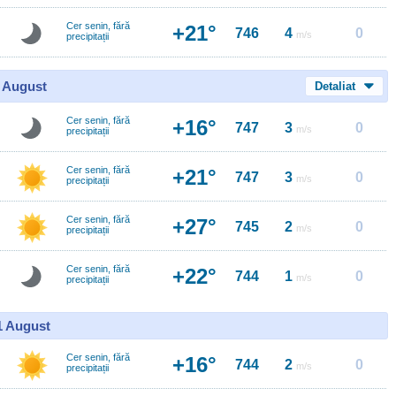
Cer senin, fără
+21°
746
4
0
m/s
precipitații
0 August
Detaliat
Cer senin, fără
+16°
747
3
0
m/s
precipitații
Cer senin, fără
+21°
747
3
0
m/s
precipitații
Cer senin, fără
+27°
745
2
0
m/s
precipitații
Cer senin, fără
+22°
744
1
0
m/s
precipitații
11 August
Cer senin, fără
+16°
744
2
0
m/s
precipitații