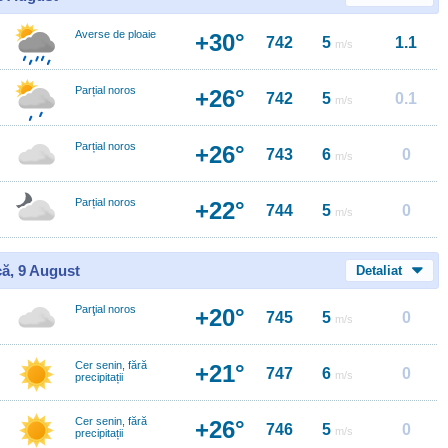
Averse de ploaie
+30°
742
5
1.1
m/s
Parțial noros
+26°
742
5
0.1
m/s
Parțial noros
+26°
743
6
0
m/s
Parțial noros
+22°
744
5
0
m/s
ă, 9 August
Detaliat
Parţial noros
+20°
745
5
0
m/s
Cer senin, fără
+21°
747
6
0
m/s
precipitații
Cer senin, fără
+26°
746
5
0
m/s
precipitații