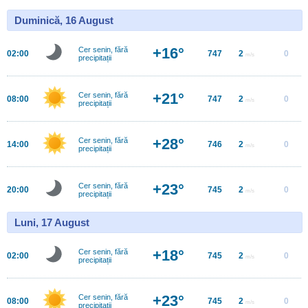
Duminică, 16 August
+16°
Cer senin, fără
02:00
747
2
0
m/s
precipitații
+21°
Cer senin, fără
08:00
747
2
0
m/s
precipitații
+28°
Cer senin, fără
14:00
746
2
0
m/s
precipitații
+23°
Cer senin, fără
20:00
745
2
0
m/s
precipitații
Luni, 17 August
+18°
Cer senin, fără
02:00
745
2
0
m/s
precipitații
+23°
Cer senin, fără
08:00
745
2
0
m/s
precipitații