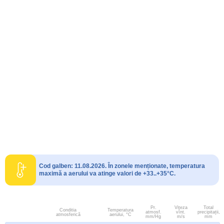
Cod galben: 11.08.2026. În zonele menționate, temperatura
maximă a aerului va atinge valori de +33..+35°C.
Pr.
Viteza
Total
Conditia
Temperatura
atmosf.
vînt.
precipitații,
atmosferică
aerului, °C
mm/Hg
m/s
mm