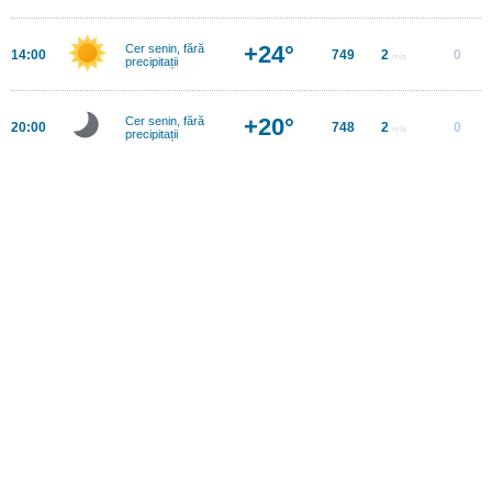
+24°
Cer senin, fără
14:00
749
2
0
m/s
precipitații
+20°
Cer senin, fără
20:00
748
2
0
m/s
precipitații