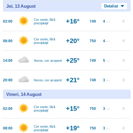
Joi, 13 August
Detaliat
+16°
Cer senin, fără
02:00
749
4
0
m/s
precipitații
+20°
Cer senin, fără
08:00
750
4
0
m/s
precipitații
+25°
14:00
749
5
0
Noros, cer acoperit
m/s
+21°
20:00
749
3
0
Noros, cer acoperit
m/s
Vineri, 14 August
+15°
Cer senin, fără
02:00
750
3
0
m/s
precipitații
+19°
Cer senin, fără
08:00
750
3
0
m/s
precipitații