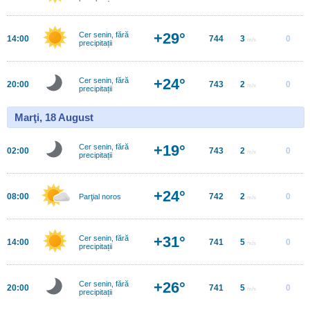
+29°
Cer senin, fără
14:00
744
3
0
m/s
precipitații
+24°
Cer senin, fără
20:00
743
2
0
m/s
precipitații
Marţi, 18 August
+19°
Cer senin, fără
02:00
743
2
0
m/s
precipitații
+24°
08:00
742
2
0
Parţial noros
m/s
+31°
Cer senin, fără
14:00
741
5
0
m/s
precipitații
+26°
Cer senin, fără
20:00
741
5
0
m/s
precipitații