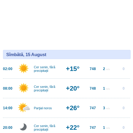
Sîmbătă, 15 August
+15°
Cer senin, fără
02:00
748
2
0
m/s
precipitații
+20°
Cer senin, fără
08:00
748
1
0
m/s
precipitații
+26°
14:00
747
3
0
Parţial noros
m/s
+22°
Cer senin, fără
20:00
747
1
0
m/s
precipitații