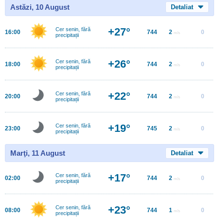
Astăzi, 10 August
Detaliat
+27°
Cer senin, fără
16:00
744
2
0
m/s
precipitații
+26°
Cer senin, fără
18:00
744
2
0
m/s
precipitații
+22°
Cer senin, fără
20:00
744
2
0
m/s
precipitații
+19°
Cer senin, fără
23:00
745
2
0
m/s
precipitații
Marţi, 11 August
Detaliat
+17°
Cer senin, fără
02:00
744
2
0
m/s
precipitații
+23°
Cer senin, fără
08:00
744
1
0
m/s
precipitații