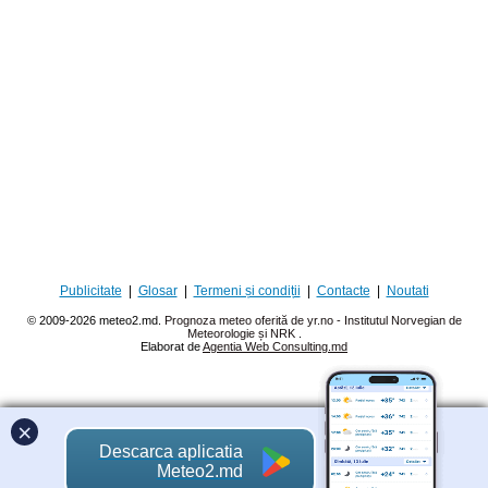
Publicitate
|
Glosar
|
Termeni și condiții
|
Contacte
|
Noutati
© 2009-2026 meteo2.md.
Prognoza meteo oferită de yr.no - Institutul Norvegian de
Meteorologie și NRK
.
Elaborat de
Agentia Web Consulting.md
×
Descarca aplicatia
Meteo2.md