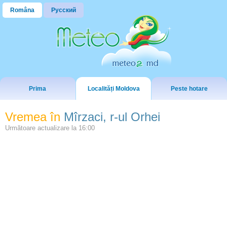
Româna
Русский
Prima
Localități Moldova
Peste hotare
Vremea în
Mîrzaci, r-ul Orhei
Următoare actualizare la
16:00