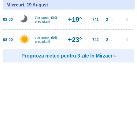
Miercuri, 19 August
+19°
Cer senin, fără
02:00
741
2
0
m/s
precipitații
+23°
Cer senin, fără
08:00
742
2
0
m/s
precipitații
Prognoza meteo pentru 3 zile în Mîrzaci »