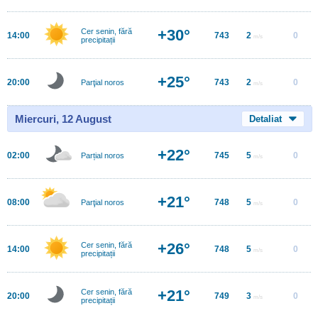
+30°
Cer senin, fără
14:00
743
2
0
m/s
precipitații
+25°
20:00
743
2
0
Parţial noros
m/s
Miercuri, 12 August
Detaliat
+22°
02:00
745
5
0
Parțial noros
m/s
+21°
08:00
748
5
0
Parţial noros
m/s
+26°
Cer senin, fără
14:00
748
5
0
m/s
precipitații
+21°
Cer senin, fără
20:00
749
3
0
m/s
precipitații