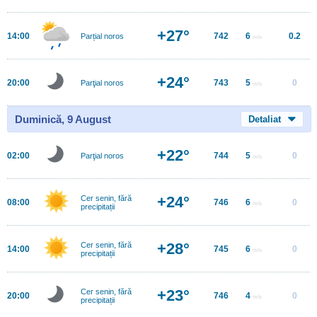
+27°
14:00
742
6
0.2
Parțial noros
m/s
+24°
20:00
743
5
0
Parţial noros
m/s
Duminică, 9 August
Detaliat
+22°
02:00
744
5
0
Parţial noros
m/s
+24°
Cer senin, fără
08:00
746
6
0
m/s
precipitații
+28°
Cer senin, fără
14:00
745
6
0
m/s
precipitații
+23°
Cer senin, fără
20:00
746
4
0
m/s
precipitații