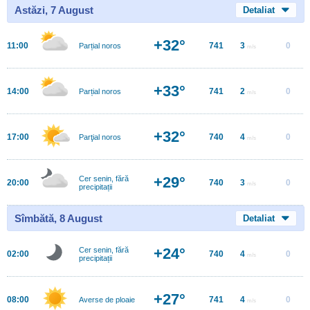
Astăzi, 7 August
Detaliat
+32°
11:00
741
3
0
Parțial noros
m/s
+33°
14:00
741
2
0
Parțial noros
m/s
+32°
17:00
740
4
0
Parţial noros
m/s
+29°
Cer senin, fără
20:00
740
3
0
m/s
precipitații
Sîmbătă, 8 August
Detaliat
+24°
Cer senin, fără
02:00
740
4
0
m/s
precipitații
+27°
08:00
741
4
0
Averse de ploaie
m/s