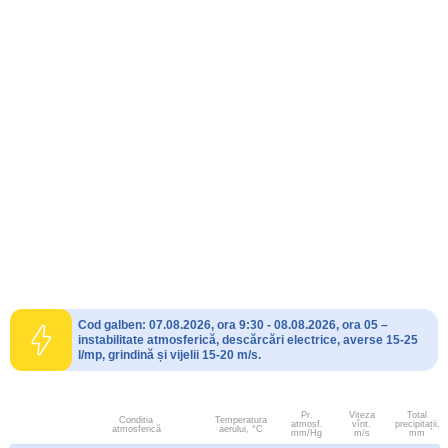
Cod galben: 07.08.2026, ora 9:30 - 08.08.2026, ora 05 –
instabilitate atmosferică, descărcări electrice, averse 15-25
l/mp, grindină și vijelii 15-20 m/s.
Pr.
Viteza
Total
Conditia
Temperatura
atmosf.
vînt.
precipitații,
atmosferică
aerului, °C
mm/Hg
m/s
mm