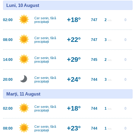
Luni, 10 August
+18°
Cer senin, fără
02:00
747
2
0
m/s
precipitații
+22°
Cer senin, fără
08:00
747
3
0
m/s
precipitații
+29°
Cer senin, fără
14:00
745
2
0
m/s
precipitații
+24°
Cer senin, fără
20:00
744
3
0
m/s
precipitații
Marţi, 11 August
+18°
Cer senin, fără
02:00
744
1
0
m/s
precipitații
+23°
Cer senin, fără
08:00
744
1
0
m/s
precipitații