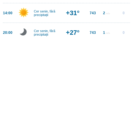
+31°
Cer senin, fără
14:00
743
2
0
m/s
precipitații
+27°
Cer senin, fără
20:00
743
1
0
m/s
precipitații