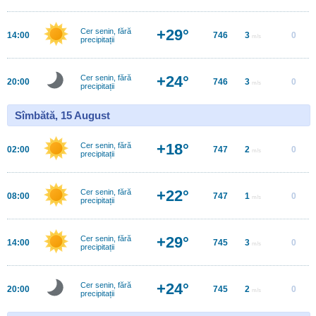
+29°
Cer senin, fără
14:00
746
3
0
m/s
precipitații
+24°
Cer senin, fără
20:00
746
3
0
m/s
precipitații
Sîmbătă, 15 August
+18°
Cer senin, fără
02:00
747
2
0
m/s
precipitații
+22°
Cer senin, fără
08:00
747
1
0
m/s
precipitații
+29°
Cer senin, fără
14:00
745
3
0
m/s
precipitații
+24°
Cer senin, fără
20:00
745
2
0
m/s
precipitații