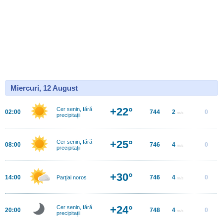
Miercuri, 12 August
+22°
Cer senin, fără
02:00
744
2
0
m/s
precipitații
+25°
Cer senin, fără
08:00
746
4
0
m/s
precipitații
+30°
14:00
746
4
0
Parţial noros
m/s
+24°
Cer senin, fără
20:00
748
4
0
m/s
precipitații