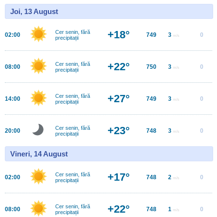
Joi, 13 August
+18°
Cer senin, fără
02:00
749
3
0
m/s
precipitații
+22°
Cer senin, fără
08:00
750
3
0
m/s
precipitații
+27°
Cer senin, fără
14:00
749
3
0
m/s
precipitații
+23°
Cer senin, fără
20:00
748
3
0
m/s
precipitații
Vineri, 14 August
+17°
Cer senin, fără
02:00
748
2
0
m/s
precipitații
+22°
Cer senin, fără
08:00
748
1
0
m/s
precipitații