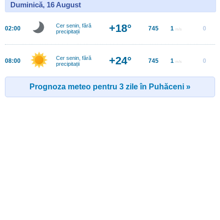
Duminică, 16 August
+18°
Cer senin, fără
02:00
745
1
0
m/s
precipitații
+24°
Cer senin, fără
08:00
745
1
0
m/s
precipitații
Prognoza meteo pentru 3 zile în Puhăceni »