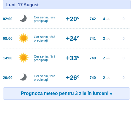
Luni, 17 August
+20°
Cer senin, fără
02:00
742
4
0
m/s
precipitații
+24°
Cer senin, fără
08:00
741
3
0
m/s
precipitații
+33°
Cer senin, fără
14:00
740
2
0
m/s
precipitații
+26°
Cer senin, fără
20:00
740
2
0
m/s
precipitații
Prognoza meteo pentru 3 zile în Iurceni »