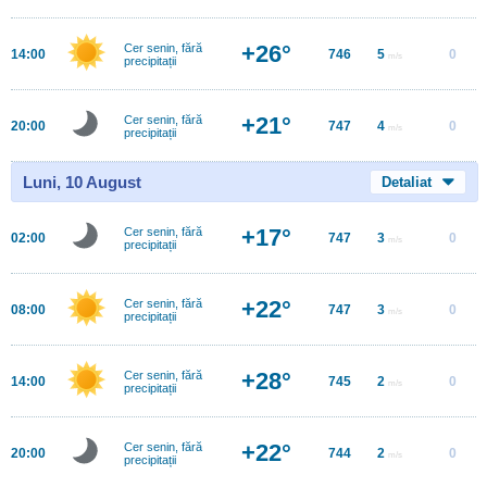
+26°
Cer senin, fără
14:00
746
5
0
m/s
precipitații
+21°
Cer senin, fără
20:00
747
4
0
m/s
precipitații
Luni, 10 August
Detaliat
+17°
Cer senin, fără
02:00
747
3
0
m/s
precipitații
+22°
Cer senin, fără
08:00
747
3
0
m/s
precipitații
+28°
Cer senin, fără
14:00
745
2
0
m/s
precipitații
+22°
Cer senin, fără
20:00
744
2
0
m/s
precipitații