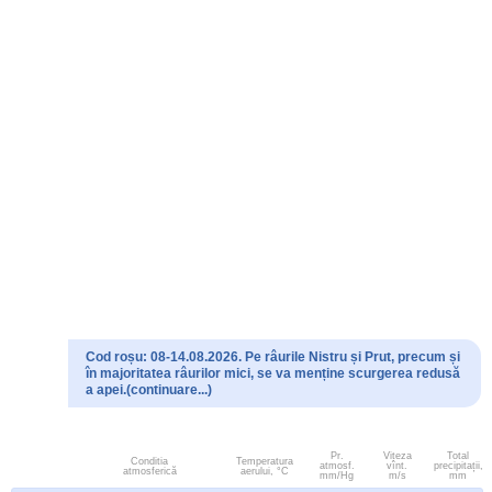
Cod roșu: 08-14.08.2026. Pe râurile Nistru și Prut, precum și
în majoritatea râurilor mici, se va menține scurgerea redusă
a apei.(continuare...)
Pr.
Viteza
Total
Conditia
Temperatura
atmosf.
vînt.
precipitații,
atmosferică
aerului, °C
mm/Hg
m/s
mm