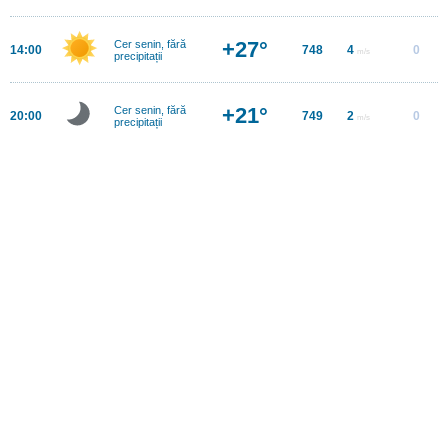
+27°
Cer senin, fără
14:00
748
4
0
m/s
precipitații
+21°
Cer senin, fără
20:00
749
2
0
m/s
precipitații