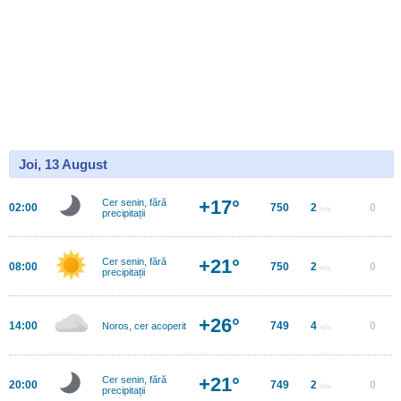
Joi, 13 August
+17°
Cer senin, fără
02:00
750
2
0
m/s
precipitații
+21°
Cer senin, fără
08:00
750
2
0
m/s
precipitații
+26°
14:00
749
4
0
Noros, cer acoperit
m/s
+21°
Cer senin, fără
20:00
749
2
0
m/s
precipitații