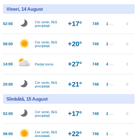
Vineri, 14 August
+17°
Cer senin, fără
02:00
749
1
0
m/s
precipitații
+20°
Cer senin, fără
08:00
749
2
0
m/s
precipitații
+27°
14:00
748
4
0
Parțial noros
m/s
+21°
Cer senin, fără
20:00
748
3
0
m/s
precipitații
Sîmbătă, 15 August
+17°
Cer senin, fără
02:00
748
2
0
m/s
precipitații
+22°
Cer senin, fără
08:00
748
1
0
m/s
precipitații