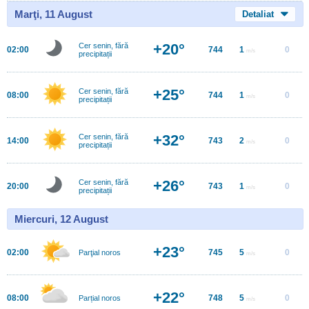
Marţi, 11 August
Detaliat
+20°
Cer senin, fără
02:00
744
1
0
m/s
precipitații
+25°
Cer senin, fără
08:00
744
1
0
m/s
precipitații
+32°
Cer senin, fără
14:00
743
2
0
m/s
precipitații
+26°
Cer senin, fără
20:00
743
1
0
m/s
precipitații
Miercuri, 12 August
+23°
02:00
745
5
0
Parţial noros
m/s
+22°
08:00
748
5
0
Parțial noros
m/s