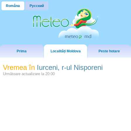
Româna
Русский
Prima
Localități Moldova
Peste hotare
Vremea în
Iurceni, r-ul Nisporeni
Următoare actualizare la
20:00