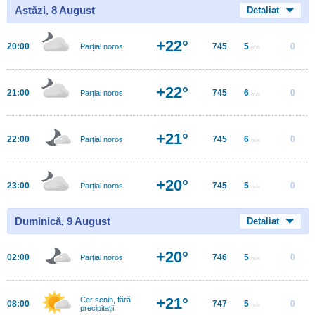
Astăzi, 8 August
Detaliat
+22°
20:00
745
5
0
Parțial noros
m/s
+22°
21:00
745
6
0
Parţial noros
m/s
+21°
22:00
745
6
0
Parţial noros
m/s
+20°
23:00
745
5
0
Parţial noros
m/s
Duminică, 9 August
Detaliat
+20°
02:00
746
5
0
Parţial noros
m/s
+21°
Cer senin, fără
08:00
747
5
0
m/s
precipitații