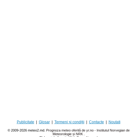
Publicitate
|
Glosar
|
Termeni și condiții
|
Contacte
|
Noutati
© 2009-2026 meteo2.md.
Prognoza meteo oferită de yr.no - Institutul Norvegian de
Meteorologie și NRK
.