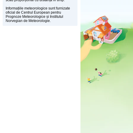
scad proporțional cu distanța în timp.
Informațiile meteorologice sunt furnizate
oficial de Centrul European pentru
Prognoze Meteorologice și Institutul
Norvegian de Meteorologie.