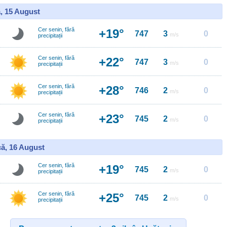
, 15 August
Cer senin, fără
+19°
747
3
0
m/s
precipitații
Cer senin, fără
+22°
747
3
0
m/s
precipitații
Cer senin, fără
+28°
746
2
0
m/s
precipitații
Cer senin, fără
+23°
745
2
0
m/s
precipitații
ă, 16 August
Cer senin, fără
+19°
745
2
0
m/s
precipitații
Cer senin, fără
+25°
745
2
0
m/s
precipitații