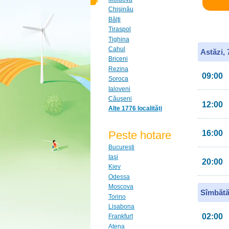
Chişinău
Bălţi
Tiraspol
Tighina
Cahul
Astăzi,
Briceni
Rezina
09:00
Soroca
Ialoveni
Căuşeni
12:00
Alte 1776 localități
Peste hotare
16:00
Bucureşti
Iaşi
20:00
Kiev
Odessa
Moscova
Sîmbătă
Torino
Lisabona
02:00
Frankfurt
Atena