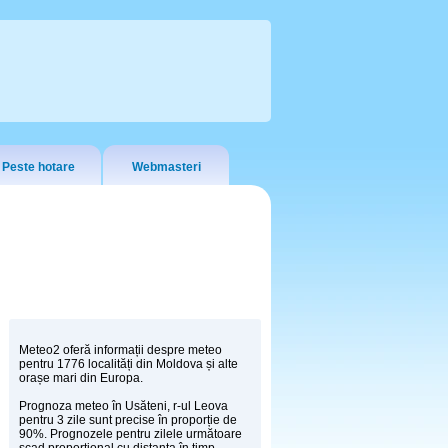
Peste hotare
Webmasteri
Meteo2 oferă informații despre meteo
pentru 1776 localități din Moldova și alte
orașe mari din Europa.
Prognoza meteo în Usăteni, r-ul Leova
pentru 3 zile sunt precise în proporție de
90%. Prognozele pentru zilele următoare