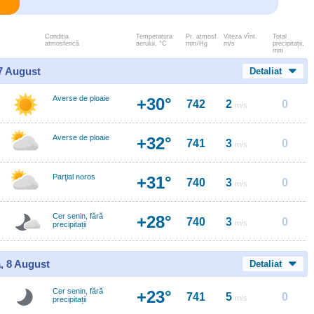
Conditia
Temperatura
Pr. atmosf.
Viteza vînt.
Total
atmosferică
aerului, °C
mm/Hg
m/s
precipitații,
mm
 7 August
Detaliat
Averse de ploaie
+30°
742
2
0
m/s
Averse de ploaie
+32°
741
3
0
m/s
Parţial noros
+31°
740
3
0
m/s
Cer senin, fără
+28°
740
3
0
m/s
precipitații
, 8 August
Detaliat
Cer senin, fără
+23°
741
5
0
m/s
precipitații