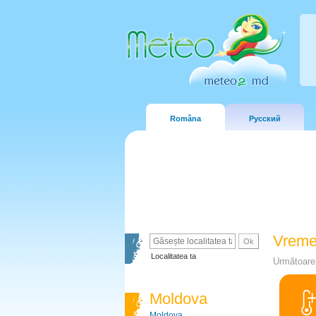
Româna
Русский
Vreme
Localitatea ta
Următoare 
Moldova
Moldova