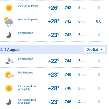
Averse de ploaie
+26°
742
5
0
m/s
Averse de ploaie
+28°
742
6
0.6
m/s
Parțial noros
+23°
743
5
0
m/s
ă, 9 August
Detaliat
Parţial noros
+22°
744
5
0
m/s
Parţial noros
+23°
746
6
0
m/s
Cer senin, fără
+28°
746
6
0
m/s
precipitații
Cer senin, fără
+23°
746
4
0
m/s
precipitații