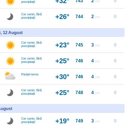
+32°
743
2
0
m/s
precipitații
Cer senin, fără
+26°
744
2
0
m/s
precipitații
i, 12 August
Cer senin, fără
+23°
745
3
0
m/s
precipitații
Cer senin, fără
+25°
746
4
0
m/s
precipitații
Parțial noros
+30°
746
4
0
m/s
Cer senin, fără
+25°
748
4
0
m/s
precipitații
 August
Cer senin, fără
+19°
749
3
0
m/s
precipitații