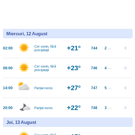
Miercuri, 12 August
+21°
Cer senin, fără
02:00
744
2
0
m/s
precipitații
+23°
Cer senin, fără
08:00
746
4
0
m/s
precipitații
+27°
14:00
747
5
0
Parțial noros
m/s
+22°
20:00
748
3
0
Parţial noros
m/s
Joi, 13 August
Cer senin, fără