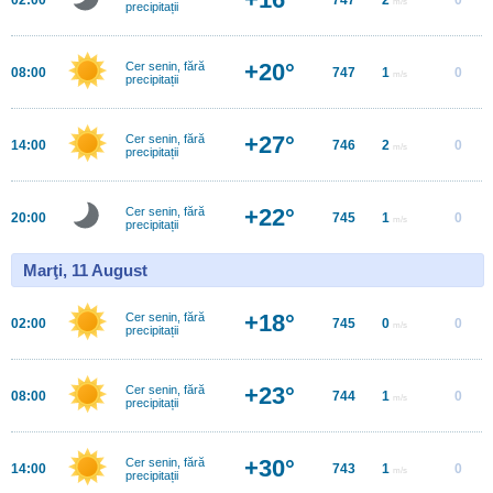
m/s
precipitații
+20°
Cer senin, fără
08:00
747
1
0
m/s
precipitații
+27°
Cer senin, fără
14:00
746
2
0
m/s
precipitații
+22°
Cer senin, fără
20:00
745
1
0
m/s
precipitații
Marţi, 11 August
+18°
Cer senin, fără
02:00
745
0
0
m/s
precipitații
+23°
Cer senin, fără
08:00
744
1
0
m/s
precipitații
+30°
Cer senin, fără
14:00
743
1
0
m/s
precipitații