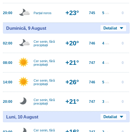
+23°
20:00
745
5
0
Parțial noros
m/s
Duminică, 9 August
Detaliat
+20°
Cer senin, fără
02:00
746
4
0
m/s
precipitații
+21°
Cer senin, fără
08:00
747
4
0
m/s
precipitații
+26°
Cer senin, fără
14:00
746
5
0
m/s
precipitații
+21°
Cer senin, fără
20:00
747
3
0
m/s
precipitații
Luni, 10 August
Detaliat
+16°
Cer senin, fără
02:00
747
2
0