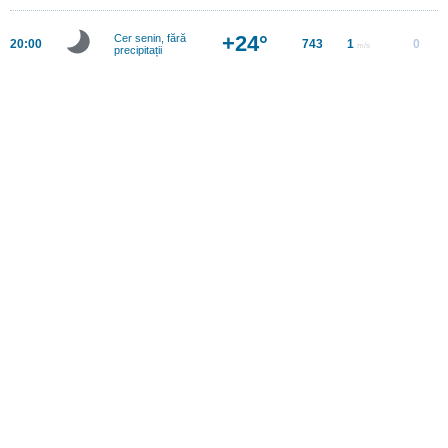
+24°
Cer senin, fără
20:00
743
1
0
m/s
precipitații