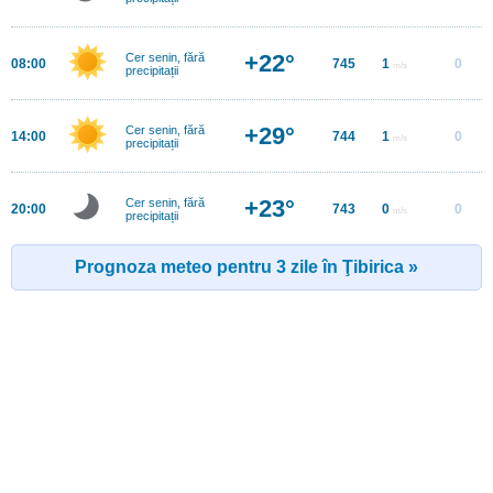
+22°
Cer senin, fără
08:00
745
1
0
m/s
precipitații
+29°
Cer senin, fără
14:00
744
1
0
m/s
precipitații
+23°
Cer senin, fără
20:00
743
0
0
m/s
precipitații
Prognoza meteo pentru 3 zile în Ţibirica »