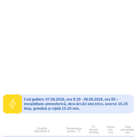
Cod galben: 07.08.2026, ora 9:30 - 08.08.2026, ora 05 –
instabilitate atmosferică, descărcări electrice, averse 15-25
l/mp, grindină și vijelii 15-20 m/s.
Pr.
Viteza
Total
Conditia
Temperatura
atmosf.
vînt.
precipitații,
atmosferică
aerului, °C
mm/Hg
m/s
mm