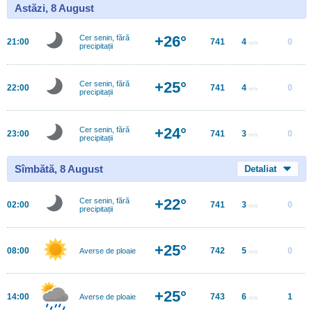
Astăzi, 8 August
+26°
Cer senin, fără
21:00
741
4
0
m/s
precipitații
+25°
Cer senin, fără
22:00
741
4
0
m/s
precipitații
+24°
Cer senin, fără
23:00
741
3
0
m/s
precipitații
Sîmbătă, 8 August
Detaliat
+22°
Cer senin, fără
02:00
741
3
0
m/s
precipitații
+25°
08:00
742
5
0
Averse de ploaie
m/s
+25°
14:00
743
6
1
Averse de ploaie
m/s