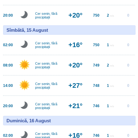
+20°
Cer senin, fără
20:00
750
2
0
m/s
precipitații
Sîmbătă, 15 August
+16°
Cer senin, fără
02:00
750
1
0
m/s
precipitații
+20°
Cer senin, fără
08:00
749
2
0
m/s
precipitații
+27°
Cer senin, fără
14:00
748
1
0
m/s
precipitații
+21°
Cer senin, fără
20:00
746
1
0
m/s
precipitații
Duminică, 16 August
+16°
Cer senin, fără
02:00
746
1
0
m/s
precipitații