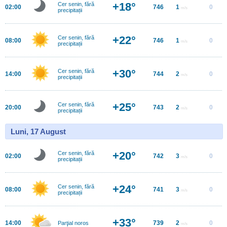
+18°
Cer senin, fără
02:00
746
1
0
m/s
precipitații
+22°
Cer senin, fără
08:00
746
1
0
m/s
precipitații
+30°
Cer senin, fără
14:00
744
2
0
m/s
precipitații
+25°
Cer senin, fără
20:00
743
2
0
m/s
precipitații
Luni, 17 August
+20°
Cer senin, fără
02:00
742
3
0
m/s
precipitații
+24°
Cer senin, fără
08:00
741
3
0
m/s
precipitații
+33°
14:00
739
2
0
Parţial noros
m/s