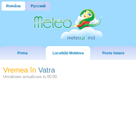
Româna
Русский
Prima
Localități Moldova
Peste hotare
Vremea în
Vatra
Următoare actualizare la
00:00