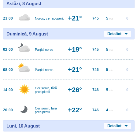
Astăzi, 8 August
+21°
23:00
745
5
0
Noros, cer acoperit
m/s
Duminică, 9 August
Detaliat
+19°
02:00
745
5
0
Parțial noros
m/s
+21°
08:00
746
5
0
Parţial noros
m/s
+26°
Cer senin, fără
14:00
746
5
0
m/s
precipitații
+22°
Cer senin, fără
20:00
746
4
0
m/s
precipitații
Luni, 10 August
Detaliat