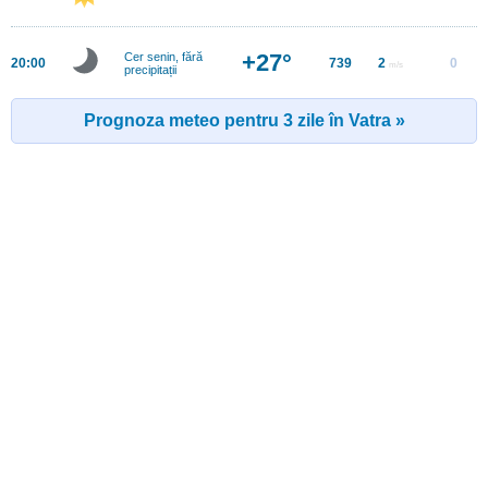
+27°
Cer senin, fără
20:00
739
2
0
m/s
precipitații
Prognoza meteo pentru 3 zile în Vatra »