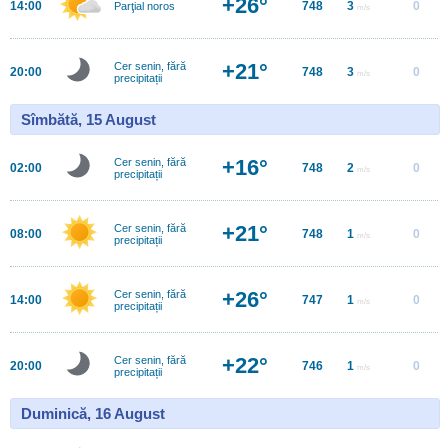
+26°
14:00
748
3
0
Parţial noros
m/s
+21°
Cer senin, fără
20:00
748
3
0
m/s
precipitații
Sîmbătă, 15 August
+16°
Cer senin, fără
02:00
748
2
0
m/s
precipitații
+21°
Cer senin, fără
08:00
748
1
0
m/s
precipitații
+26°
Cer senin, fără
14:00
747
1
0
m/s
precipitații
+22°
Cer senin, fără
20:00
746
1
0
m/s
precipitații
Duminică, 16 August