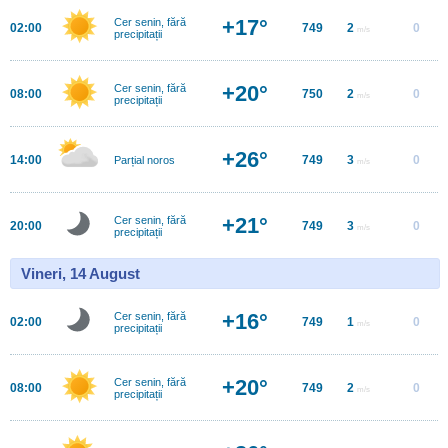
+17°
Cer senin, fără
02:00
749
2
0
m/s
precipitații
+20°
Cer senin, fără
08:00
750
2
0
m/s
precipitații
+26°
14:00
749
3
0
Parțial noros
m/s
+21°
Cer senin, fără
20:00
749
3
0
m/s
precipitații
Vineri, 14 August
+16°
Cer senin, fără
02:00
749
1
0
m/s
precipitații
+20°
Cer senin, fără
08:00
749
2
0
m/s
precipitații