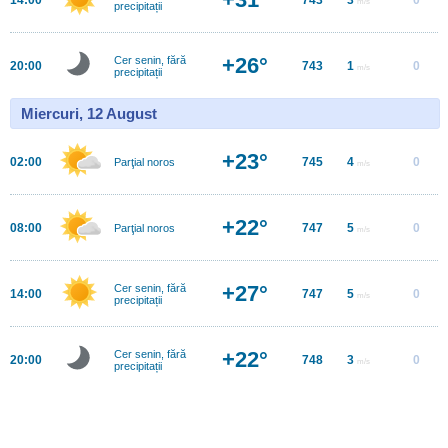
m/s
precipitații
+26°
Cer senin, fără
20:00
743
1
0
m/s
precipitații
Miercuri, 12 August
+23°
02:00
745
4
0
Parţial noros
m/s
+22°
08:00
747
5
0
Parţial noros
m/s
+27°
Cer senin, fără
14:00
747
5
0
m/s
precipitații
+22°
Cer senin, fără
20:00
748
3
0
m/s
precipitații