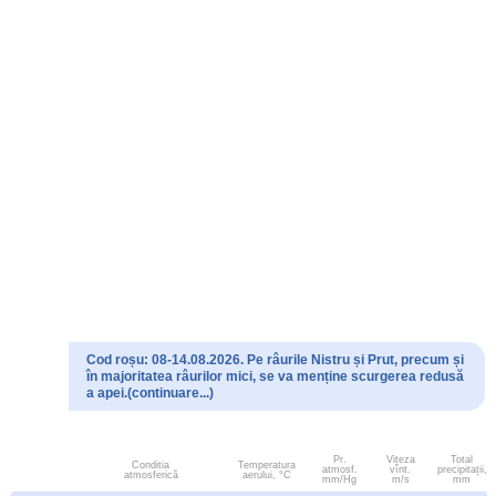
Cod roșu: 08-14.08.2026. Pe râurile Nistru și Prut, precum și
în majoritatea râurilor mici, se va menține scurgerea redusă
a apei.(continuare...)
Pr.
Viteza
Total
Conditia
Temperatura
atmosf.
vînt.
precipitații,
atmosferică
aerului, °C
mm/Hg
m/s
mm