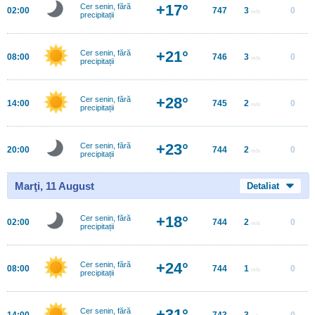
+17°
Cer senin, fără
02:00
747
3
0
m/s
precipitații
+21°
Cer senin, fără
08:00
746
3
0
m/s
precipitații
+28°
Cer senin, fără
14:00
745
2
0
m/s
precipitații
+23°
Cer senin, fără
20:00
744
2
0
m/s
precipitații
Marţi, 11 August
Detaliat
+18°
Cer senin, fără
02:00
744
2
0
m/s
precipitații
+24°
Cer senin, fără
08:00
744
1
0
m/s
precipitații
+31°
Cer senin, fără
14:00
743
3
0