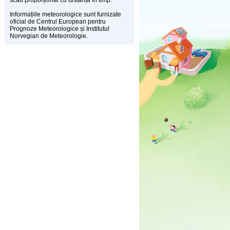
scad proporțional cu distanța în timp.
Informațiile meteorologice sunt furnizate
oficial de Centrul European pentru
Prognoze Meteorologice și Institutul
Norvegian de Meteorologie.