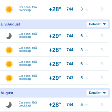
Cer senin, fără
+28°
744
3
0
m/s
precipitații
ă, 9 August
Detaliat
Cer senin, fără
+29°
744
6
0
m/s
precipitații
Cer senin, fără
+28°
744
3
0
m/s
precipitații
Cer senin, fără
+28°
744
6
0
m/s
precipitații
Cer senin, fără
+29°
743
5
0
m/s
precipitații
0 August
Detaliat
Cer senin, fără
+28°
744
5
0
m/s
precipitații