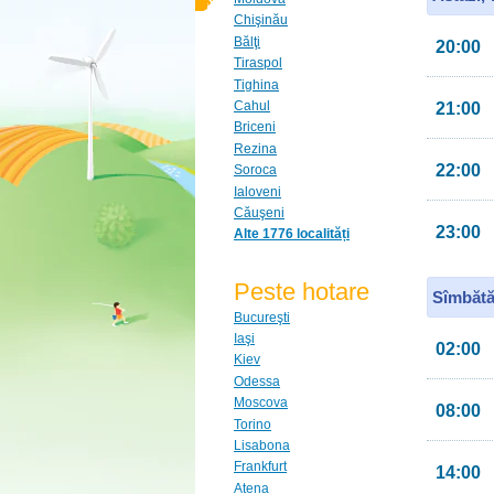
Chişinău
Bălţi
20:00
Tiraspol
Tighina
Cahul
21:00
Briceni
Rezina
22:00
Soroca
Ialoveni
Căuşeni
23:00
Alte 1776 localități
Peste hotare
Sîmbătă
Bucureşti
Iaşi
02:00
Kiev
Odessa
Moscova
08:00
Torino
Lisabona
Frankfurt
14:00
Atena