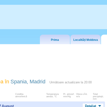
Prima
Localități Moldova
a în
Spania, Madrid
Următoare actualizare la
20:00
Conditia
Temperatura
Pr. atmosf.
Viteza vînt.
Total
atmosferică
aerului, °C
mm/Hg
m/s
precipitații,
mm
 7 August
Detaliat