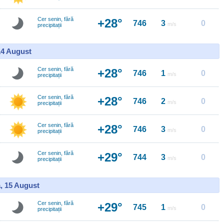
Cer senin, fără
+28°
746
3
0
m/s
precipitații
14 August
Cer senin, fără
+28°
746
1
0
m/s
precipitații
Cer senin, fără
+28°
746
2
0
m/s
precipitații
Cer senin, fără
+28°
746
3
0
m/s
precipitații
Cer senin, fără
+29°
744
3
0
m/s
precipitații
, 15 August
Cer senin, fără
+29°
745
1
0
m/s
precipitații