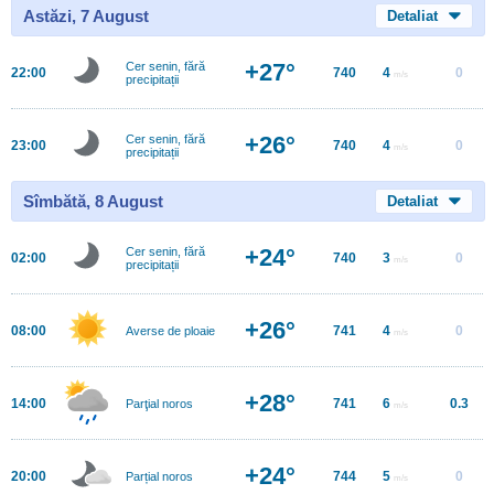
Astăzi, 7 August
Detaliat
+27°
Cer senin, fără
22:00
740
4
0
m/s
precipitații
+26°
Cer senin, fără
23:00
740
4
0
m/s
precipitații
Sîmbătă, 8 August
Detaliat
+24°
Cer senin, fără
02:00
740
3
0
m/s
precipitații
+26°
08:00
741
4
0
Averse de ploaie
m/s
+28°
14:00
741
6
0.3
Parţial noros
m/s
+24°
20:00
744
5
0
Parțial noros
m/s