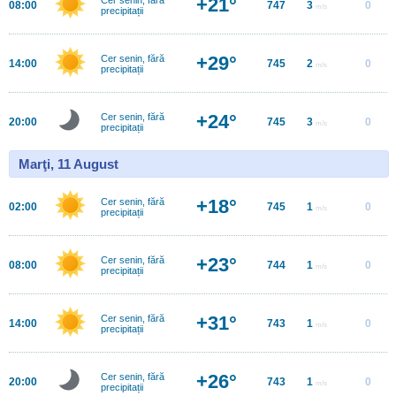
+21°
08:00
747
3
0
m/s
precipitații
+29°
Cer senin, fără
14:00
745
2
0
m/s
precipitații
+24°
Cer senin, fără
20:00
745
3
0
m/s
precipitații
Marţi, 11 August
+18°
Cer senin, fără
02:00
745
1
0
m/s
precipitații
+23°
Cer senin, fără
08:00
744
1
0
m/s
precipitații
+31°
Cer senin, fără
14:00
743
1
0
m/s
precipitații
+26°
Cer senin, fără
20:00
743
1
0
m/s
precipitații