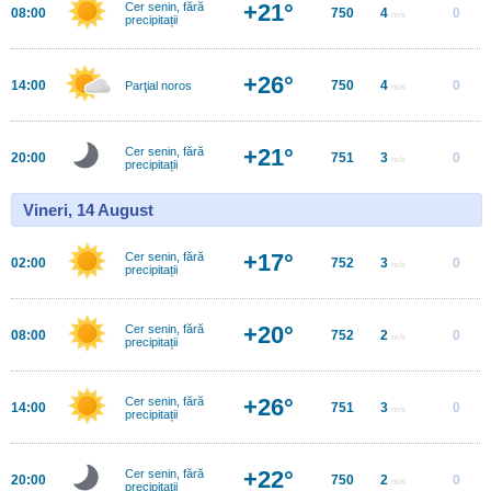
+21°
Cer senin, fără
08:00
750
4
0
m/s
precipitații
+26°
14:00
750
4
0
Parţial noros
m/s
+21°
Cer senin, fără
20:00
751
3
0
m/s
precipitații
Vineri, 14 August
+17°
Cer senin, fără
02:00
752
3
0
m/s
precipitații
+20°
Cer senin, fără
08:00
752
2
0
m/s
precipitații
+26°
Cer senin, fără
14:00
751
3
0
m/s
precipitații
+22°
Cer senin, fără
20:00
750
2
0
m/s
precipitații