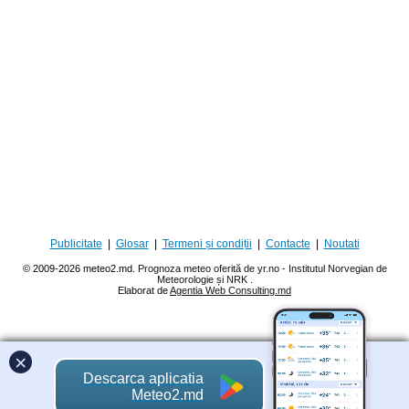
Publicitate
|
Glosar
|
Termeni și condiții
|
Contacte
|
Noutati
© 2009-2026 meteo2.md.
Prognoza meteo oferită de yr.no - Institutul Norvegian de
Meteorologie și NRK
.
Elaborat de
Agentia Web Consulting.md
×
Descarca aplicatia
Meteo2.md