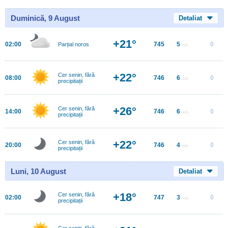
Duminică, 9 August
Detaliat
+21°
02:00
745
5
0
Parțial noros
m/s
+22°
Cer senin, fără
08:00
746
6
0
m/s
precipitații
+26°
Cer senin, fără
14:00
746
6
0
m/s
precipitații
+22°
Cer senin, fără
20:00
746
4
0
m/s
precipitații
Luni, 10 August
Detaliat
+18°
Cer senin, fără
02:00
747
3
0
m/s
precipitații
Cer senin, fără