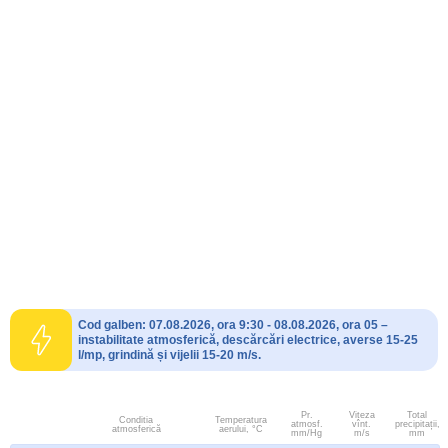
Cod galben: 07.08.2026, ora 9:30 - 08.08.2026, ora 05 –
instabilitate atmosferică, descărcări electrice, averse 15-25
l/mp, grindină și vijelii 15-20 m/s.
Pr.
Viteza
Total
Conditia
Temperatura
atmosf.
vînt.
precipitații,
atmosferică
aerului, °C
mm/Hg
m/s
mm