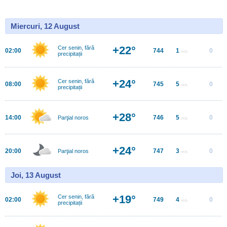
Miercuri, 12 August
+22°
Cer senin, fără
02:00
744
1
0
m/s
precipitații
+24°
Cer senin, fără
08:00
745
5
0
m/s
precipitații
+28°
14:00
746
5
0
Parţial noros
m/s
+24°
20:00
747
3
0
Parţial noros
m/s
Joi, 13 August
+19°
Cer senin, fără
02:00
749
4
0
m/s
precipitații