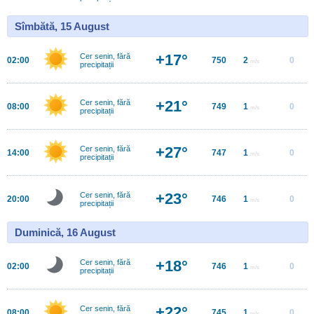
Sîmbătă, 15 August
+17°
Cer senin, fără
02:00
750
2
0
m/s
precipitații
+21°
Cer senin, fără
08:00
749
1
0
m/s
precipitații
+27°
Cer senin, fără
14:00
747
1
0
m/s
precipitații
+23°
Cer senin, fără
20:00
746
1
0
m/s
precipitații
Duminică, 16 August
+18°
Cer senin, fără
02:00
746
1
0
m/s
precipitații
+22°
Cer senin, fără
08:00
745
1
0
m/s