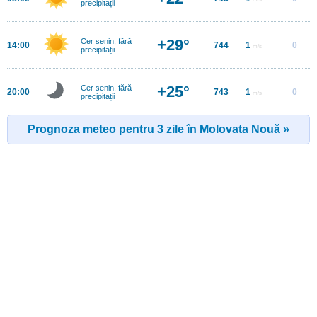
precipitații
+29°
Cer senin, fără
14:00
744
1
0
m/s
precipitații
+25°
Cer senin, fără
20:00
743
1
0
m/s
precipitații
Prognoza meteo pentru 3 zile în Molovata Nouă »