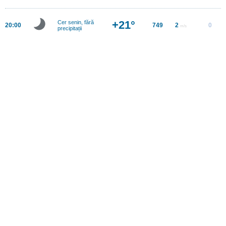
+21°
Cer senin, fără
20:00
749
2
0
m/s
precipitații