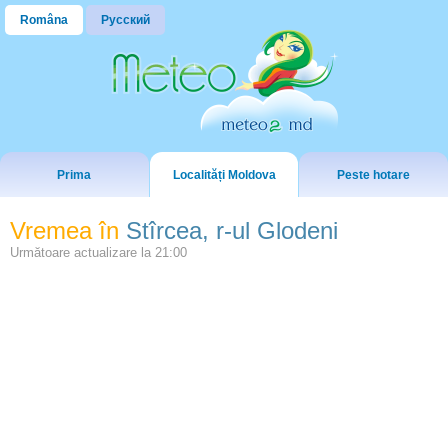
Româna
Русский
Prima
Localități Moldova
Peste hotare
Vremea în
Stîrcea, r-ul Glodeni
Următoare actualizare la
21:00