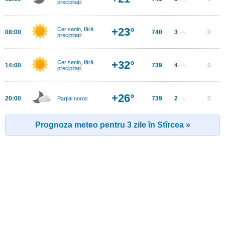
precipitații
+23°
Cer senin, fără
08:00
740
3
0
m/s
precipitații
+32°
Cer senin, fără
14:00
739
4
0
m/s
precipitații
+26°
20:00
739
2
0
Parţial noros
m/s
Prognoza meteo pentru 3 zile în Stîrcea »