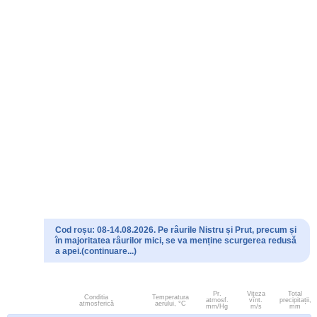
Cod roșu: 08-14.08.2026. Pe râurile Nistru și Prut, precum și
în majoritatea râurilor mici, se va menține scurgerea redusă
a apei.(continuare...)
Pr.
Viteza
Total
Conditia
Temperatura
atmosf.
vînt.
precipitații,
atmosferică
aerului, °C
mm/Hg
m/s
mm