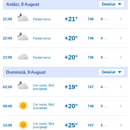
Astăzi, 8 August
Detaliat
+21°
21:00
746
4
0
Parțial noros
m/s
+20°
22:00
746
4
0
Parțial noros
m/s
+20°
23:00
746
4
0
Parțial noros
m/s
Duminică, 9 August
Detaliat
+19°
Cer senin, fără
02:00
747
4
0
m/s
precipitații
+20°
Cer senin, fără
08:00
748
5
0
m/s
precipitații
+25°
Cer senin, fără
14:00
747
5
0
m/s
precipitații