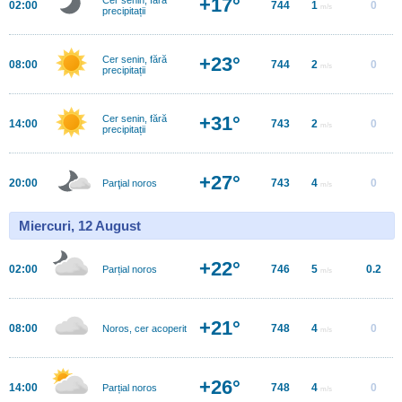
+17°
02:00
744
1
0
m/s
precipitații
+23°
Cer senin, fără
08:00
744
2
0
m/s
precipitații
+31°
Cer senin, fără
14:00
743
2
0
m/s
precipitații
+27°
20:00
743
4
0
Parţial noros
m/s
Miercuri, 12 August
+22°
02:00
746
5
0.2
Parțial noros
m/s
+21°
08:00
748
4
0
Noros, cer acoperit
m/s
+26°
14:00
748
4
0
Parțial noros
m/s