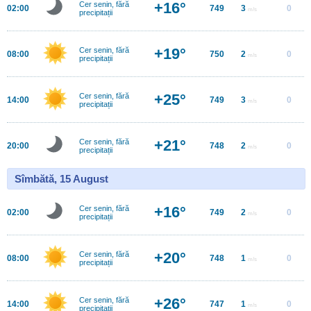
+16°
Cer senin, fără
02:00
749
3
0
m/s
precipitații
+19°
Cer senin, fără
08:00
750
2
0
m/s
precipitații
+25°
Cer senin, fără
14:00
749
3
0
m/s
precipitații
+21°
Cer senin, fără
20:00
748
2
0
m/s
precipitații
Sîmbătă, 15 August
+16°
Cer senin, fără
02:00
749
2
0
m/s
precipitații
+20°
Cer senin, fără
08:00
748
1
0
m/s
precipitații
+26°
Cer senin, fără
14:00
747
1
0
m/s
precipitații