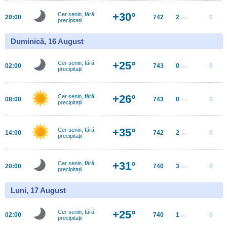
+30°
Cer senin, fără
20:00
742
2
0
m/s
precipitații
Duminică, 16 August
+25°
Cer senin, fără
02:00
743
0
0
m/s
precipitații
+26°
Cer senin, fără
08:00
743
0
0
m/s
precipitații
+35°
Cer senin, fără
14:00
742
2
0
m/s
precipitații
+31°
Cer senin, fără
20:00
740
3
0
m/s
precipitații
Luni, 17 August
+25°
Cer senin, fără
02:00
740
1
0
m/s
precipitații