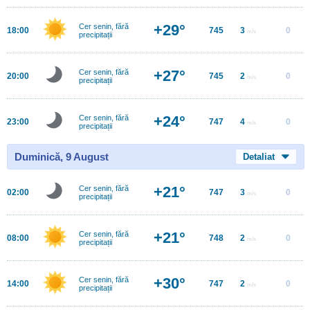
+29°
Cer senin, fără
18:00
745
3
0
m/s
precipitații
+27°
Cer senin, fără
20:00
745
2
0
m/s
precipitații
+24°
Cer senin, fără
23:00
747
4
0
m/s
precipitații
Duminică, 9 August
Detaliat
+21°
Cer senin, fără
02:00
747
3
0
m/s
precipitații
+21°
Cer senin, fără
08:00
748
2
0
m/s
precipitații
+30°
Cer senin, fără
14:00
747
2
0
m/s
precipitații