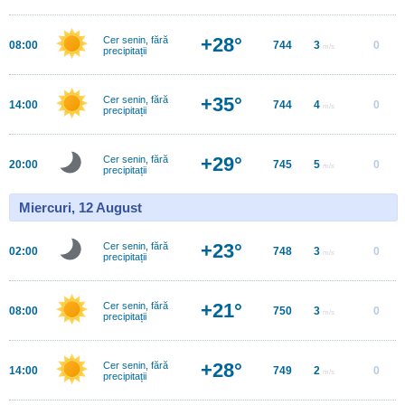
+28°
Cer senin, fără
08:00
744
3
0
m/s
precipitații
+35°
Cer senin, fără
14:00
744
4
0
m/s
precipitații
+29°
Cer senin, fără
20:00
745
5
0
m/s
precipitații
Miercuri, 12 August
+23°
Cer senin, fără
02:00
748
3
0
m/s
precipitații
+21°
Cer senin, fără
08:00
750
3
0
m/s
precipitații
+28°
Cer senin, fără
14:00
749
2
0
m/s
precipitații