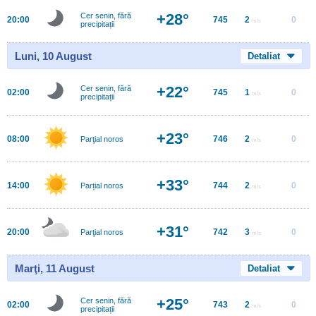
+28°
Cer senin, fără
20:00
745
2
0
m/s
precipitații
Luni, 10 August
Detaliat
+22°
Cer senin, fără
02:00
745
1
0
m/s
precipitații
+23°
08:00
746
2
0
Parţial noros
m/s
+33°
14:00
744
2
0
Parțial noros
m/s
+31°
20:00
742
3
0
Parţial noros
m/s
Marţi, 11 August
Detaliat
+25°
Cer senin, fără
02:00
743
2
0
m/s
precipitații