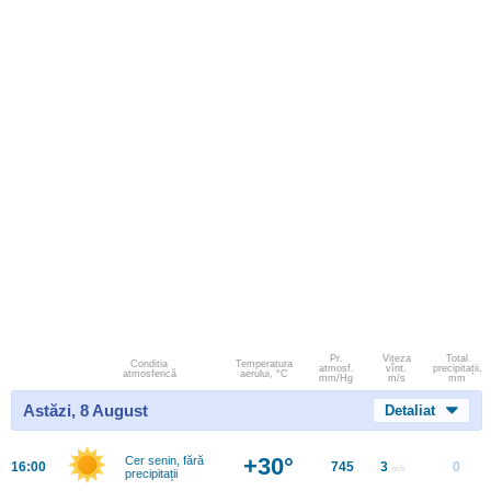
Pr.
Viteza
Total
Conditia
Temperatura
atmosf.
vînt.
precipitații,
atmosferică
aerului, °C
mm/Hg
m/s
mm
Astăzi, 8 August
Detaliat
+30°
Cer senin, fără
16:00
745
3
0
m/s
precipitații