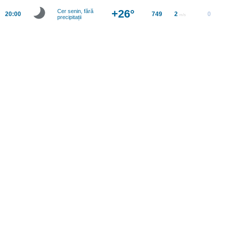
+26°
Cer senin, fără
20:00
749
2
0
m/s
precipitații