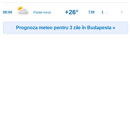
+26°
08:00
739
1
0
Parțial noros
m/s
Prognoza meteo pentru 3 zile în Budapesta »