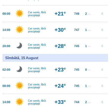
+21°
Cer senin, fără
08:00
749
2
0
m/s
precipitații
+30°
Cer senin, fără
14:00
747
1
0
m/s
precipitații
+28°
Cer senin, fără
20:00
745
1
0
m/s
precipitații
Sîmbătă, 15 August
+23°
Cer senin, fără
02:00
745
0
0
m/s
precipitații
+24°
Cer senin, fără
08:00
745
1
0
m/s
precipitații
+33°
Cer senin, fără
14:00
744
2
0
m/s
precipitații