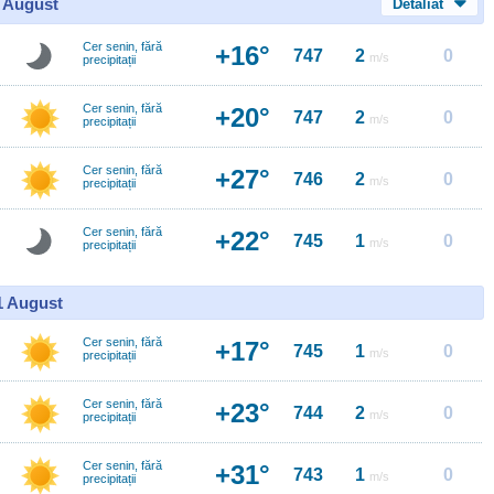
0 August
Detaliat
Cer senin, fără
+16°
747
2
0
m/s
precipitații
Cer senin, fără
+20°
747
2
0
m/s
precipitații
Cer senin, fără
+27°
746
2
0
m/s
precipitații
Cer senin, fără
+22°
745
1
0
m/s
precipitații
11 August
Cer senin, fără
+17°
745
1
0
m/s
precipitații
Cer senin, fără
+23°
744
2
0
m/s
precipitații
Cer senin, fără
+31°
743
1
0
m/s
precipitații