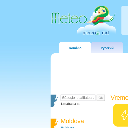
Româna
Русский
Vreme
Localitatea ta
Moldova
Moldova