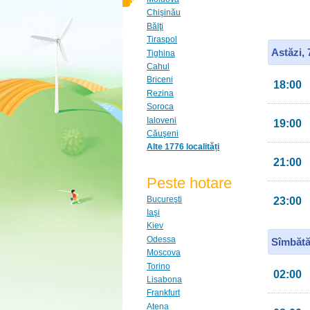
Chişinău
Bălţi
Tiraspol
Astăzi,
Tighina
Cahul
Briceni
18:00
Rezina
Soroca
Ialoveni
19:00
Căuşeni
Alte 1776 localități
21:00
Peste hotare
Bucureşti
23:00
Iaşi
Kiev
Odessa
Sîmbătă
Moscova
Torino
02:00
Lisabona
Frankfurt
Atena