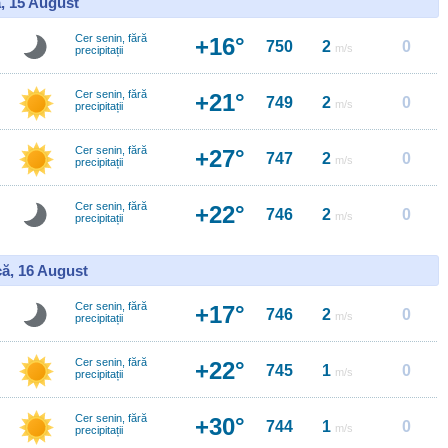
, 15 August
Cer senin, fără
+16°
750
2
0
m/s
precipitații
Cer senin, fără
+21°
749
2
0
m/s
precipitații
Cer senin, fără
+27°
747
2
0
m/s
precipitații
Cer senin, fără
+22°
746
2
0
m/s
precipitații
ă, 16 August
Cer senin, fără
+17°
746
2
0
m/s
precipitații
Cer senin, fără
+22°
745
1
0
m/s
precipitații
Cer senin, fără
+30°
744
1
0
m/s
precipitații