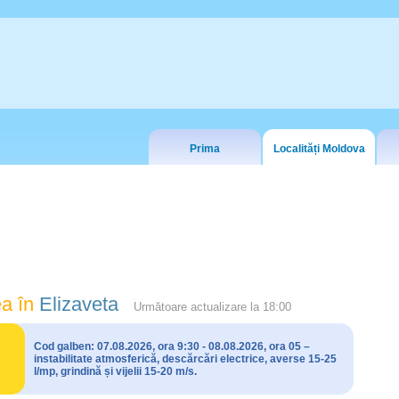
Prima
Localități Moldova
a în
Elizaveta
Următoare actualizare la
18:00
Cod galben: 07.08.2026, ora 9:30 - 08.08.2026, ora 05 –
instabilitate atmosferică, descărcări electrice, averse 15-25
l/mp, grindină și vijelii 15-20 m/s.