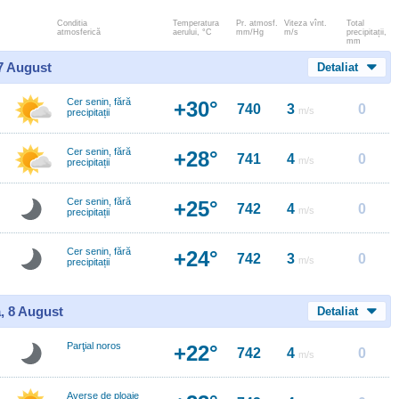
Conditia
Temperatura
Pr. atmosf.
Viteza vînt.
Total
atmosferică
aerului, °C
mm/Hg
m/s
precipitații,
mm
 7 August
Detaliat
Cer senin, fără
+30°
740
3
0
m/s
precipitații
Cer senin, fără
+28°
741
4
0
m/s
precipitații
Cer senin, fără
+25°
742
4
0
m/s
precipitații
Cer senin, fără
+24°
742
3
0
m/s
precipitații
, 8 August
Detaliat
Parţial noros
+22°
742
4
0
m/s
Averse de ploaie