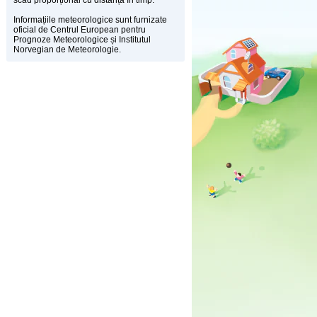
scad proporțional cu distanța în timp.
Informațiile meteorologice sunt furnizate
oficial de Centrul European pentru
Prognoze Meteorologice și Institutul
Norvegian de Meteorologie.