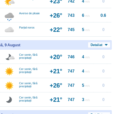
+23°
742
4
0
m/s
Averse de ploaie
+26°
743
6
0.6
m/s
Parțial noros
+22°
745
5
0
m/s
ă, 9 August
Detaliat
Cer senin, fără
+20°
746
4
0
m/s
precipitații
Cer senin, fără
+21°
747
4
0
m/s
precipitații
Cer senin, fără
+26°
747
5
0
m/s
precipitații
Cer senin, fără
+21°
747
3
0
m/s
precipitații