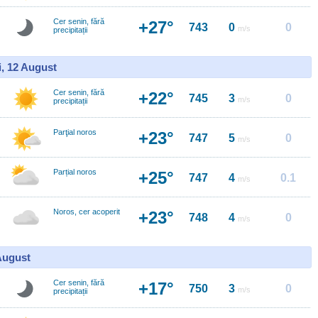
Cer senin, fără
+27°
743
0
0
m/s
precipitații
i, 12 August
Cer senin, fără
+22°
745
3
0
m/s
precipitații
Parţial noros
+23°
747
5
0
m/s
Parțial noros
+25°
747
4
0.1
m/s
Noros, cer acoperit
+23°
748
4
0
m/s
 August
Cer senin, fără
+17°
750
3
0
m/s
precipitații