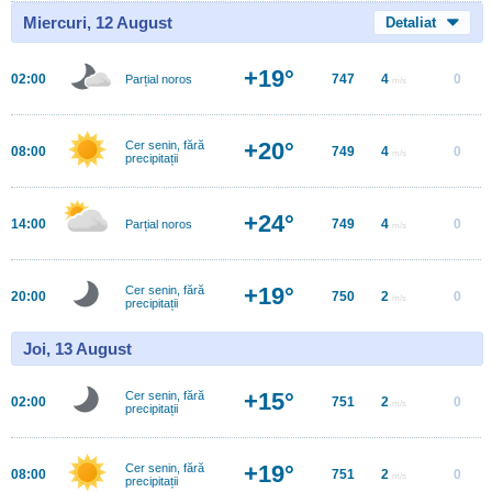
Miercuri, 12 August
Detaliat
+19°
02:00
747
4
0
Parțial noros
m/s
+20°
Cer senin, fără
08:00
749
4
0
m/s
precipitații
+24°
14:00
749
4
0
Parțial noros
m/s
+19°
Cer senin, fără
20:00
750
2
0
m/s
precipitații
Joi, 13 August
+15°
Cer senin, fără
02:00
751
2
0
m/s
precipitații
+19°
Cer senin, fără
08:00
751
2
0
m/s
precipitații