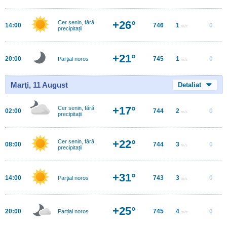
+26°
Cer senin, fără
14:00
746
1
0
m/s
precipitații
+21°
20:00
745
1
0
Parţial noros
m/s
Marţi, 11 August
Detaliat
+17°
Cer senin, fără
02:00
744
2
0
m/s
precipitații
+22°
Cer senin, fără
08:00
744
3
0
m/s
precipitații
+31°
14:00
743
3
0
Parţial noros
m/s
+25°
20:00
745
4
0
Parțial noros
m/s