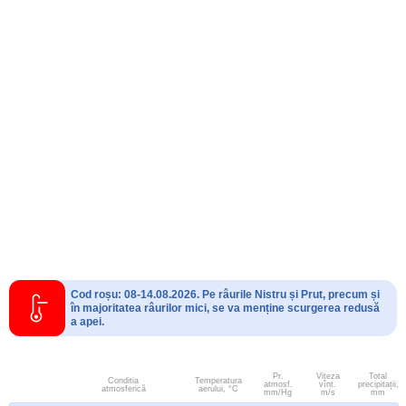
Cod roșu: 08-14.08.2026. Pe râurile Nistru și Prut, precum și
în majoritatea râurilor mici, se va menține scurgerea redusă
a apei.
Pr.
Viteza
Total
Conditia
Temperatura
atmosf.
vînt.
precipitații,
atmosferică
aerului, °C
mm/Hg
m/s
mm