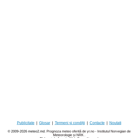
Publicitate
|
Glosar
|
Termeni și condiții
|
Contacte
|
Noutati
© 2009-2026 meteo2.md.
Prognoza meteo oferită de yr.no - Institutul Norvegian de
Meteorologie și NRK
.