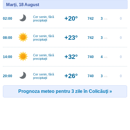
Marţi, 18 August
+20°
Cer senin, fără
02:00
742
3
0
m/s
precipitații
+23°
Cer senin, fără
08:00
742
3
0
m/s
precipitații
+32°
Cer senin, fără
14:00
740
4
0
m/s
precipitații
+26°
Cer senin, fără
20:00
740
3
0
m/s
precipitații
Prognoza meteo pentru 3 zile în Colicăuţi »