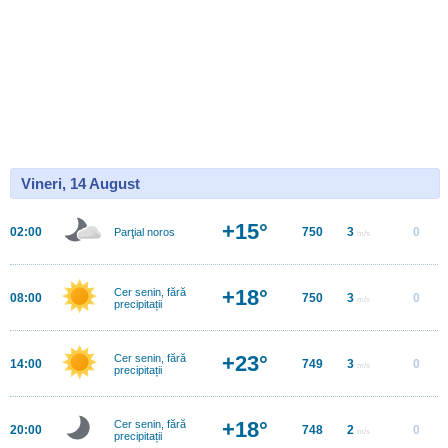
Vineri, 14 August
+15°
02:00
750
3
0
Parţial noros
m/s
+18°
Cer senin, fără
08:00
750
3
0
m/s
precipitații
+23°
Cer senin, fără
14:00
749
3
0
m/s
precipitații
+18°
Cer senin, fără
20:00
748
2
0
m/s
precipitații