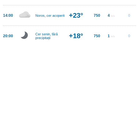
+23°
14:00
750
4
0
Noros, cer acoperit
m/s
+18°
Cer senin, fără
20:00
750
1
0
m/s
precipitații