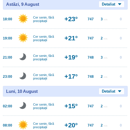
Astăzi, 9 August
Detaliat
+23°
Cer senin, fără
18:00
747
3
0
m/s
precipitații
+21°
Cer senin, fără
19:00
747
2
0
m/s
precipitații
+19°
Cer senin, fără
21:00
748
3
0
m/s
precipitații
+17°
Cer senin, fără
23:00
748
2
0
m/s
precipitații
Luni, 10 August
Detaliat
+15°
Cer senin, fără
02:00
747
2
0
m/s
precipitații
+20°
Cer senin, fără
08:00
747
2
0
m/s
precipitații