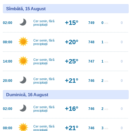
Sîmbătă, 15 August
+15°
Cer senin, fără
02:00
749
0
0
m/s
precipitații
+20°
Cer senin, fără
08:00
748
1
0
m/s
precipitații
+25°
Cer senin, fără
14:00
747
1
0
m/s
precipitații
+21°
Cer senin, fără
20:00
746
2
0
m/s
precipitații
Duminică, 16 August
+16°
Cer senin, fără
02:00
746
2
0
m/s
precipitații
+21°
Cer senin, fără
08:00
746
3
0
m/s
precipitații