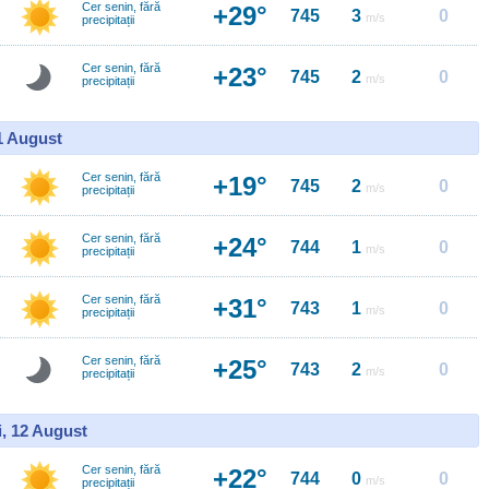
Cer senin, fără
+29°
745
3
0
m/s
precipitații
Cer senin, fără
+23°
745
2
0
m/s
precipitații
11 August
Cer senin, fără
+19°
745
2
0
m/s
precipitații
Cer senin, fără
+24°
744
1
0
m/s
precipitații
Cer senin, fără
+31°
743
1
0
m/s
precipitații
Cer senin, fără
+25°
743
2
0
m/s
precipitații
i, 12 August
Cer senin, fără
+22°
744
0
0
m/s
precipitații