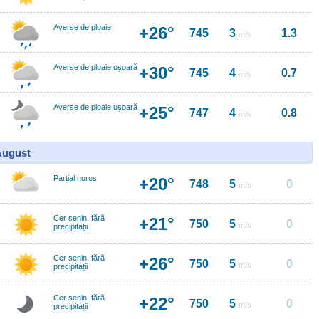
Averse de ploaie
+26°
745
3
1.3
m/s
Averse de ploaie uşoară
+30°
745
4
0.7
m/s
Averse de ploaie uşoară
+25°
747
4
0.8
m/s
 August
Parțial noros
+20°
748
5
0
m/s
Cer senin, fără
+21°
750
5
0
m/s
precipitații
Cer senin, fără
+26°
750
5
0
m/s
precipitații
Cer senin, fără
+22°
750
5
0
m/s
precipitații