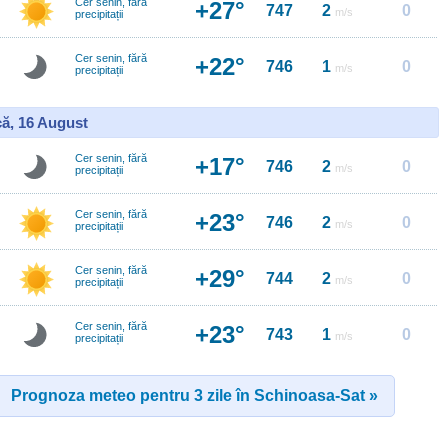
Cer senin, fără
+27°
747
2
0
m/s
precipitații
Cer senin, fără
+22°
746
1
0
m/s
precipitații
ă, 16 August
Cer senin, fără
+17°
746
2
0
m/s
precipitații
Cer senin, fără
+23°
746
2
0
m/s
precipitații
Cer senin, fără
+29°
744
2
0
m/s
precipitații
Cer senin, fără
+23°
743
1
0
m/s
precipitații
Prognoza meteo pentru 3 zile în Schinoasa-Sat »