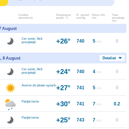
Conditia
Temperatura
Pr. atmosf.
Viteza vînt.
Total
atmosferică
aerului, °C
mm/Hg
m/s
precipitații,
mm
 7 August
Cer senin, fără
+26°
740
5
0
m/s
precipitații
, 8 August
Detaliat
Cer senin, fără
+24°
740
4
0
m/s
precipitații
Averse de ploaie uşoară
+27°
741
5
0
m/s
Parţial noros
+30°
741
7
0.2
m/s
Parţial noros
+25°
743
7
0
m/s