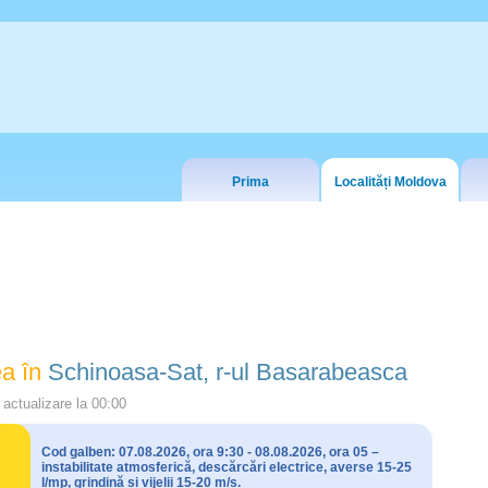
Prima
Localități Moldova
a în
Schinoasa-Sat, r-ul Basarabeasca
actualizare la
00:00
Cod galben: 07.08.2026, ora 9:30 - 08.08.2026, ora 05 –
instabilitate atmosferică, descărcări electrice, averse 15-25
l/mp, grindină și vijelii 15-20 m/s.