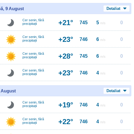
ă, 9 August
Detaliat
Cer senin, fără
+21°
745
5
0
m/s
precipitații
Cer senin, fără
+23°
746
6
0
m/s
precipitații
Cer senin, fără
+28°
745
6
0
m/s
precipitații
Cer senin, fără
+23°
746
4
0
m/s
precipitații
0 August
Detaliat
Cer senin, fără
+19°
746
4
0
m/s
precipitații
Cer senin, fără
+22°
746
4
0
m/s
precipitații