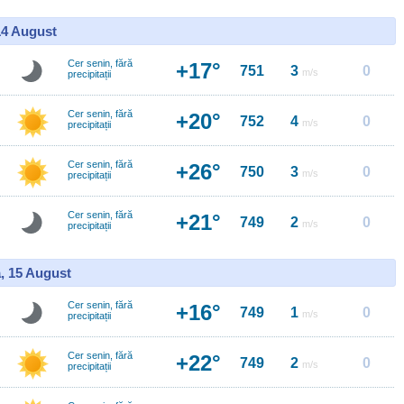
14 August
Cer senin, fără
+17°
751
3
0
m/s
precipitații
Cer senin, fără
+20°
752
4
0
m/s
precipitații
Cer senin, fără
+26°
750
3
0
m/s
precipitații
Cer senin, fără
+21°
749
2
0
m/s
precipitații
, 15 August
Cer senin, fără
+16°
749
1
0
m/s
precipitații
Cer senin, fără
+22°
749
2
0
m/s
precipitații