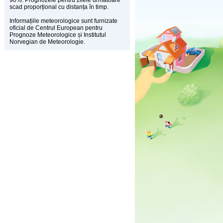
90%. Prognozele pentru zilele următoare
scad proporțional cu distanța în timp.
Informațiile meteorologice sunt furnizate
oficial de Centrul European pentru
Prognoze Meteorologice și Institutul
Norvegian de Meteorologie.