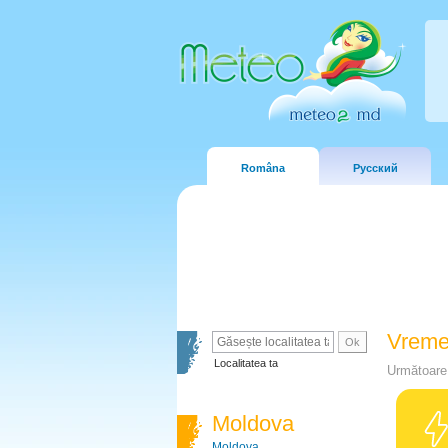
Româna
Русский
Vreme
Localitatea ta
Următoare 
Moldova
Moldova