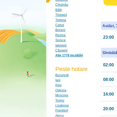
Chişinău
Bălţi
Tiraspol
Tighina
Cahul
Astăzi,
Briceni
Rezina
23:00
Soroca
Ialoveni
Căuşeni
Sîmbătă
Alte 1776 localități
02:00
Peste hotare
Bucureşti
08:00
Iaşi
Kiev
Odessa
14:00
Moscova
Torino
Lisabona
20:00
Frankfurt
Atena