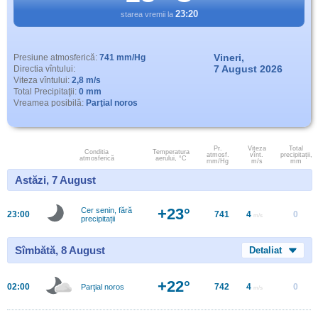
23:20
starea vremii la
Vineri,
Presiune atmosferică:
741 mm/Hg
7 August 2026
Directia vîntului:
Viteza vîntului:
2,8 m/s
Total Precipitaţii:
0 mm
Vreamea posibilă:
Parţial noros
Pr.
Viteza
Total
Conditia
Temperatura
atmosf.
vînt.
precipitații,
atmosferică
aerului, °C
mm/Hg
m/s
mm
Astăzi, 7 August
+23°
Cer senin, fără
23:00
741
4
0
m/s
precipitații
Sîmbătă, 8 August
Detaliat
+22°
02:00
742
4
0
Parţial noros
m/s