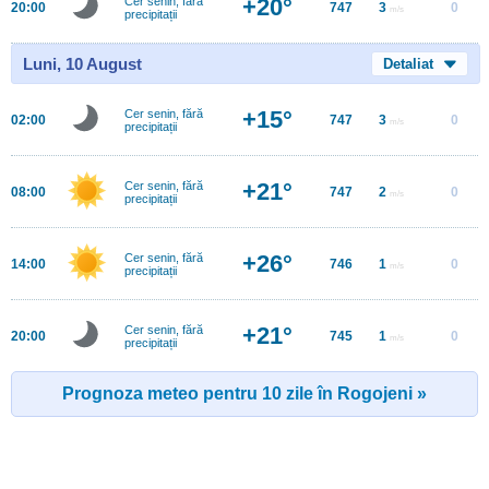
+20°
Cer senin, fără
20:00
747
3
0
m/s
precipitații
Luni, 10 August
Detaliat
+15°
Cer senin, fără
02:00
747
3
0
m/s
precipitații
+21°
Cer senin, fără
08:00
747
2
0
m/s
precipitații
+26°
Cer senin, fără
14:00
746
1
0
m/s
precipitații
+21°
Cer senin, fără
20:00
745
1
0
m/s
precipitații
Prognoza meteo pentru 10 zile în Rogojeni »