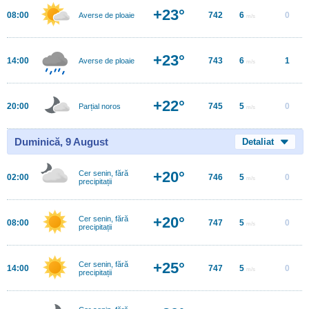
+23°
08:00
742
6
0
Averse de ploaie
m/s
+23°
14:00
743
6
1
Averse de ploaie
m/s
+22°
20:00
745
5
0
Parțial noros
m/s
Duminică, 9 August
Detaliat
+20°
Cer senin, fără
02:00
746
5
0
m/s
precipitații
+20°
Cer senin, fără
08:00
747
5
0
m/s
precipitații
+25°
Cer senin, fără
14:00
747
5
0
m/s
precipitații