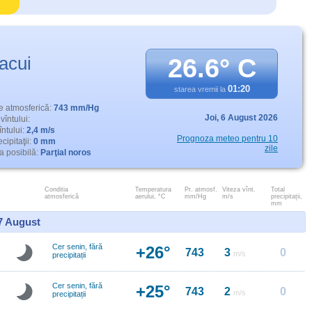
acui
26.6° C
01:20
starea vremii la
e atmosferică:
743 mm/Hg
Joi,
6 August 2026
vîntului:
întului:
2,4 m/s
Prognoza meteo pentru 10
cipitaţii:
0 mm
zile
 posibilă:
Parţial noros
Conditia
Temperatura
Pr. atmosf.
Viteza vînt.
Total
atmosferică
aerului, °C
mm/Hg
m/s
precipitații,
mm
 7 August
Cer senin, fără
+26°
743
3
0
m/s
precipitații
Cer senin, fără
+25°
743
2
0
m/s
precipitații