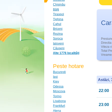
Chişinău
Bălţi
Tiraspol
Tighina
Car
Cahul
Briceni
Rezina
Soroca
Presiun
Directia 
Ialoveni
Viteza v
Căuşeni
Total Pre
Alte 1776 localități
Vreamea
Peste hotare
Bucureşti
Iaşi
Astăzi,
Kiev
Odessa
22:00
Moscova
Torino
Lisabona
23:00
Frankfurt
Atena