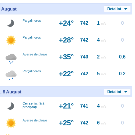
7 August
Detaliat
Parţial noros
+24°
742
1
0
m/s
Parțial noros
+28°
742
4
0
m/s
Averse de ploaie
+35°
740
2
0.6
m/s
Parţial noros
+22°
742
5
0.2
m/s
, 8 August
Detaliat
Cer senin, fără
+21°
741
4
0
m/s
precipitații
Averse de ploaie
+25°
742
6
0
m/s