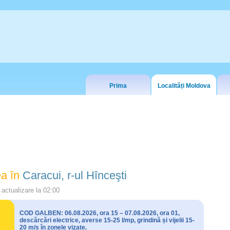
Prima
Localități Moldova
a în
Caracui, r-ul Hînceşti
actualizare la
02:00
COD GALBEN: 06.08.2026, ora 15 – 07.08.2026, ora 01,
descărcări electrice, averse 15-25 l/mp, grindină și vijelii 15-
20 m/s în zonele vizate.