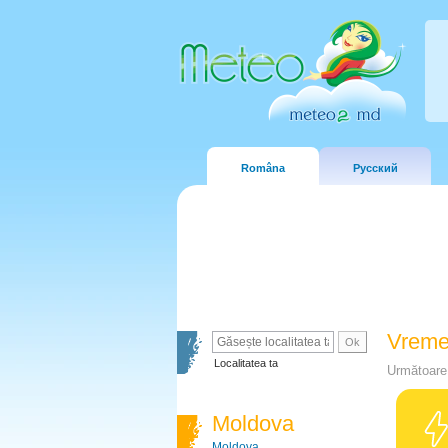
Româna
Русский
Vreme
Localitatea ta
Următoare 
Moldova
Moldova