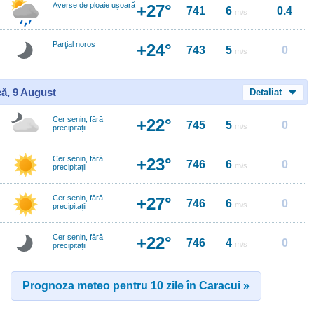
Averse de ploaie uşoară
+27°
741
6
0.4
m/s
Parţial noros
+24°
743
5
0
m/s
ă, 9 August
Detaliat
Cer senin, fără
+22°
745
5
0
m/s
precipitații
Cer senin, fără
+23°
746
6
0
m/s
precipitații
Cer senin, fără
+27°
746
6
0
m/s
precipitații
Cer senin, fără
+22°
746
4
0
m/s
precipitații
Prognoza meteo pentru 10 zile în Caracui »