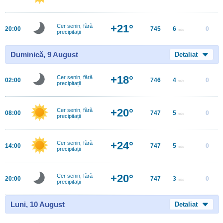
+21°
Cer senin, fără
20:00
745
6
0
m/s
precipitații
Duminică, 9 August
Detaliat
+18°
Cer senin, fără
02:00
746
4
0
m/s
precipitații
+20°
Cer senin, fără
08:00
747
5
0
m/s
precipitații
+24°
Cer senin, fără
14:00
747
5
0
m/s
precipitații
+20°
Cer senin, fără
20:00
747
3
0
m/s
precipitații
Luni, 10 August
Detaliat