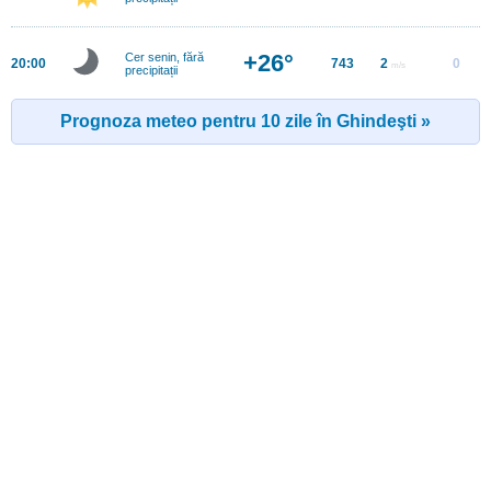
+26°
Cer senin, fără
20:00
743
2
0
m/s
precipitații
Prognoza meteo pentru 10 zile în Ghindeşti »