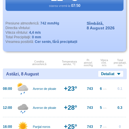
07:50
starea vremii la
Sîmbătă,
Presiune atmosferică:
742 mm/Hg
8 August 2026
Directia vîntului:
Viteza vîntului:
4,4 m/s
Total Precipitaţii:
0 mm
Vreamea posibilă:
Cer senin, fără precipitații
Pr.
Viteza
Total
Conditia
Temperatura
atmosf.
vînt.
precipitații,
atmosferică
aerului, °C
mm/Hg
m/s
mm
Astăzi, 8 August
Detaliat
+23°
08:00
743
6
0.1
Averse de ploaie
m/s
+28°
12:00
743
5
0.3
Averse de ploaie
m/s
+25°
16:00
743
7
0
Parţial noros
m/s