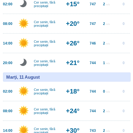
+15°
Cer senin, fără
02:00
747
2
0
m/s
precipitații
+20°
Cer senin, fără
08:00
747
2
0
m/s
precipitații
+26°
Cer senin, fără
14:00
746
2
0
m/s
precipitații
+21°
Cer senin, fără
20:00
744
1
0
m/s
precipitații
Marţi, 11 August
+18°
Cer senin, fără
02:00
744
0
0
m/s
precipitații
+24°
Cer senin, fără
08:00
744
2
0
m/s
precipitații
+30°
Cer senin, fără
14:00
743
2
0
m/s
precipitații