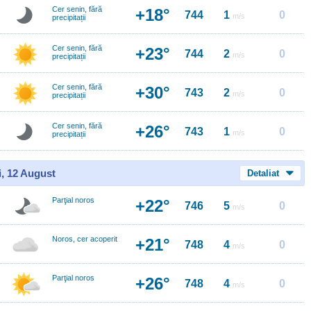
Cer senin, fără
+18°
744
1
0
m/s
precipitații
Cer senin, fără
+23°
744
2
0
m/s
precipitații
Cer senin, fără
+30°
743
2
0
m/s
precipitații
Cer senin, fără
+26°
743
1
0
m/s
precipitații
i, 12 August
Detaliat
Parţial noros
+22°
746
5
0
m/s
Noros, cer acoperit
+21°
748
4
0
m/s
Parţial noros
+26°
748
4
0
m/s