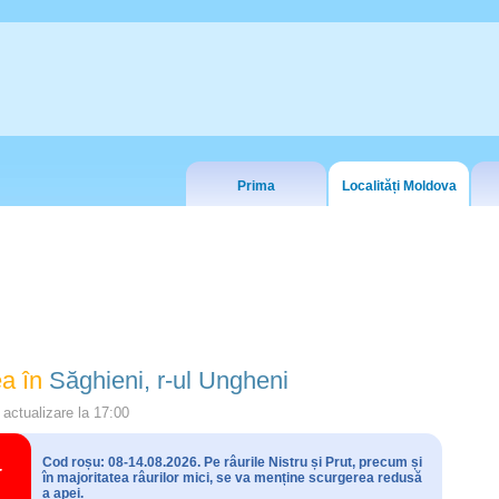
Prima
Localități Moldova
a în
Săghieni, r-ul Ungheni
actualizare la
17:00
Cod roșu: 08-14.08.2026. Pe râurile Nistru și Prut, precum și
în majoritatea râurilor mici, se va menține scurgerea redusă
a apei.