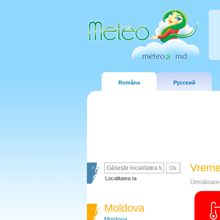
Româna
Русский
Vreme
Localitatea ta
Următoare 
Moldova
Moldova