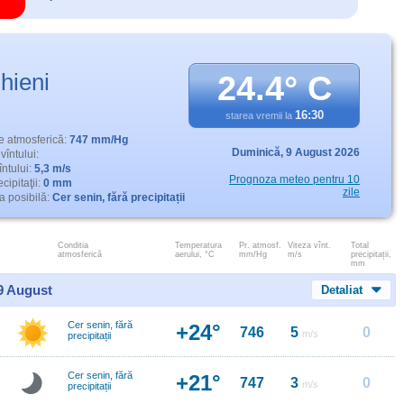
hieni
24.4° C
16:30
starea vremii la
e atmosferică:
747 mm/Hg
Duminică,
9 August 2026
vîntului:
întului:
5,3 m/s
Prognoza meteo pentru 10
cipitaţii:
0 mm
zile
 posibilă:
Cer senin, fără precipitații
Conditia
Temperatura
Pr. atmosf.
Viteza vînt.
Total
atmosferică
aerului, °C
mm/Hg
m/s
precipitații,
mm
 9 August
Detaliat
Cer senin, fără
+24°
746
5
0
m/s
precipitații
Cer senin, fără
+21°
747
3
0
m/s
precipitații