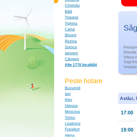
Chişinău
Bălţi
Tiraspol
Tighina
Săg
Cahul
Briceni
Rezina
Soroca
Presiun
Directia 
Ialoveni
Viteza v
Căuşeni
Total Pre
Alte 1776 localități
Vreamea
Peste hotare
Bucureşti
Iaşi
Astăzi,
Kiev
Odessa
Moscova
17:00
Torino
Lisabona
19:00
Frankfurt
Atena