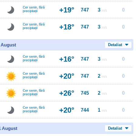
Cer senin, fără
+19°
747
3
0
m/s
precipitații
Cer senin, fără
+18°
747
3
0
m/s
precipitații
0 August
Detaliat
Cer senin, fără
+16°
747
3
0
m/s
precipitații
Cer senin, fără
+20°
747
2
0
m/s
precipitații
Cer senin, fără
+26°
745
2
0
m/s
precipitații
Cer senin, fără
+20°
744
1
0
m/s
precipitații
11 August
Detaliat