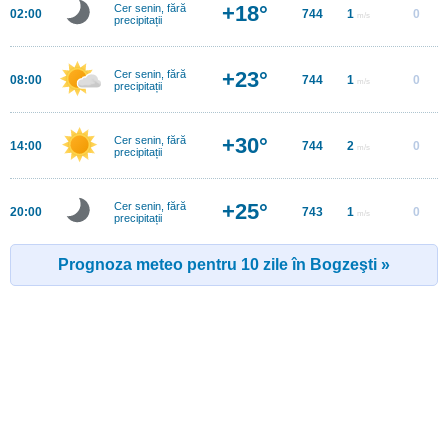
+18°
Cer senin, fără
02:00
744
1
0
m/s
precipitații
+23°
Cer senin, fără
08:00
744
1
0
m/s
precipitații
+30°
Cer senin, fără
14:00
744
2
0
m/s
precipitații
+25°
Cer senin, fără
20:00
743
1
0
m/s
precipitații
Prognoza meteo pentru 10 zile în Bogzeşti »