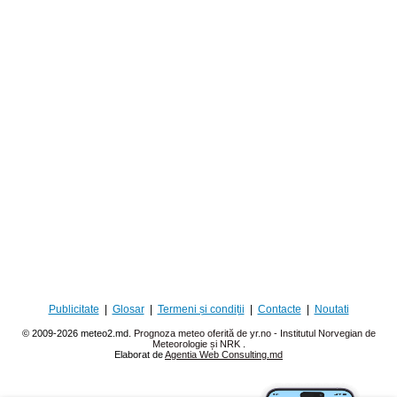
Publicitate
|
Glosar
|
Termeni și condiții
|
Contacte
|
Noutati
© 2009-2026 meteo2.md.
Prognoza meteo oferită de yr.no - Institutul Norvegian de
Meteorologie și NRK
.
Elaborat de
Agentia Web Consulting.md