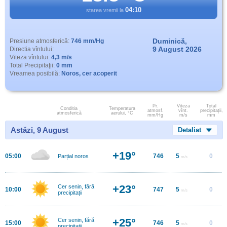
04:10
starea vremii la
Duminică,
Presiune atmosferică:
746 mm/Hg
9 August 2026
Directia vîntului:
Viteza vîntului:
4,3 m/s
Total Precipitaţii:
0 mm
Vreamea posibilă:
Noros, cer acoperit
Pr.
Viteza
Total
Conditia
Temperatura
atmosf.
vînt.
precipitații,
atmosferică
aerului, °C
mm/Hg
m/s
mm
Astăzi, 9 August
Detaliat
+19°
05:00
746
5
0
Parțial noros
m/s
+23°
Cer senin, fără
10:00
747
5
0
m/s
precipitații
+25°
Cer senin, fără
15:00
746
5
0
m/s
precipitații