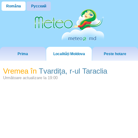
Româna
Русский
Prima
Localități Moldova
Peste hotare
Vremea în
Tvardiţa, r-ul Taraclia
Următoare actualizare la
19:00