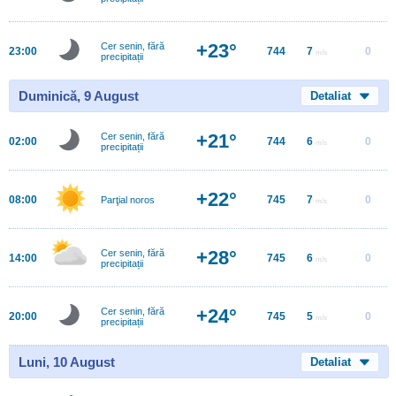
+23°
Cer senin, fără
23:00
744
7
0
m/s
precipitații
Duminică, 9 August
Detaliat
+21°
Cer senin, fără
02:00
744
6
0
m/s
precipitații
+22°
08:00
745
7
0
Parţial noros
m/s
+28°
Cer senin, fără
14:00
745
6
0
m/s
precipitații
+24°
Cer senin, fără
20:00
745
5
0
m/s
precipitații
Luni, 10 August
Detaliat