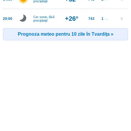
precipitații
+26°
Cer senin, fără
20:00
743
1
0
m/s
precipitații
Prognoza meteo pentru 10 zile în Tvardiţa »