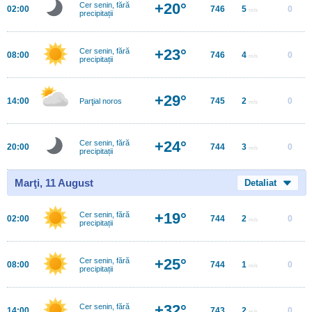
+20°
Cer senin, fără
02:00
746
5
0
m/s
precipitații
+23°
Cer senin, fără
08:00
746
4
0
m/s
precipitații
+29°
14:00
745
2
0
Parţial noros
m/s
+24°
Cer senin, fără
20:00
744
3
0
m/s
precipitații
Marţi, 11 August
Detaliat
+19°
Cer senin, fără
02:00
744
2
0
m/s
precipitații
+25°
Cer senin, fără
08:00
744
1
0
m/s
precipitații
+32°
Cer senin, fără
14:00
743
2
0
m/s