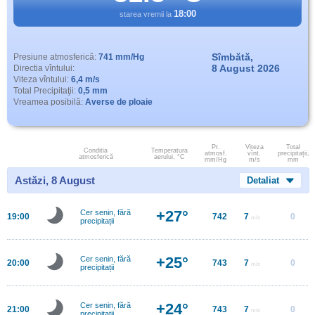
18:00
starea vremii la
Sîmbătă,
Presiune atmosferică:
741 mm/Hg
8 August 2026
Directia vîntului:
Viteza vîntului:
6,4 m/s
Total Precipitaţii:
0,5 mm
Vreamea posibilă:
Averse de ploaie
Pr.
Viteza
Total
Conditia
Temperatura
atmosf.
vînt.
precipitații,
atmosferică
aerului, °C
mm/Hg
m/s
mm
Astăzi, 8 August
Detaliat
+27°
Cer senin, fără
19:00
742
7
0
m/s
precipitații
+25°
Cer senin, fără
20:00
743
7
0
m/s
precipitații
+24°
Cer senin, fără
21:00
743
7
0
m/s
precipitații