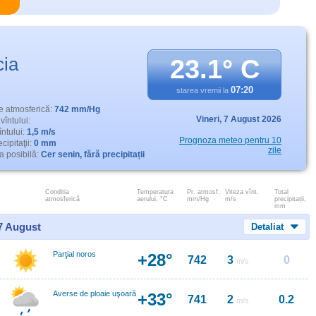
cia
23.1° C
07:20
starea vremii la
e atmosferică:
742 mm/Hg
Vineri,
7 August 2026
vîntului:
întului:
1,5 m/s
Prognoza meteo pentru 10
cipitaţii:
0 mm
zile
 posibilă:
Cer senin, fără precipitații
Conditia
Temperatura
Pr. atmosf.
Viteza vînt.
Total
atmosferică
aerului, °C
mm/Hg
m/s
precipitații,
mm
 7 August
Detaliat
Parţial noros
+28°
742
3
0
m/s
Averse de ploaie uşoară
+33°
741
2
0.2
m/s