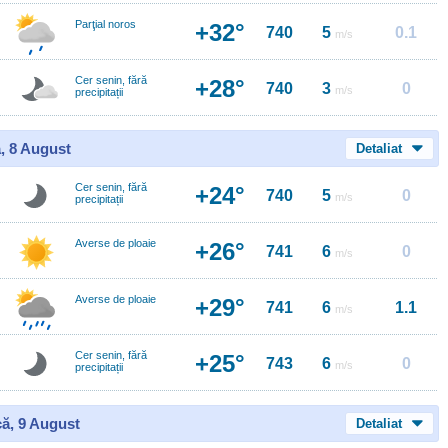
Parţial noros
+32°
740
5
0.1
m/s
Cer senin, fără
+28°
740
3
0
m/s
precipitații
, 8 August
Detaliat
Cer senin, fără
+24°
740
5
0
m/s
precipitații
Averse de ploaie
+26°
741
6
0
m/s
Averse de ploaie
+29°
741
6
1.1
m/s
Cer senin, fără
+25°
743
6
0
m/s
precipitații
ă, 9 August
Detaliat