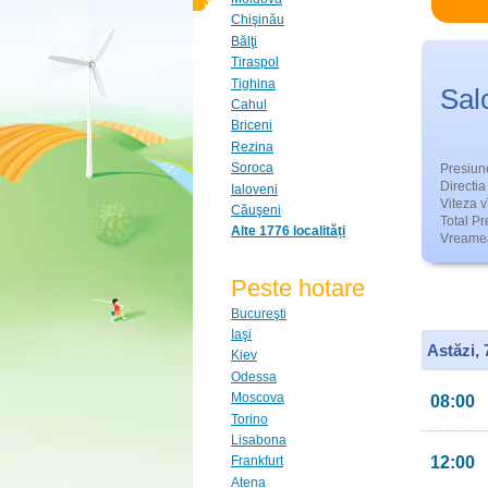
Chişinău
Bălţi
Tiraspol
Tighina
Sal
Cahul
Briceni
Rezina
Soroca
Presiun
Directia 
Ialoveni
Viteza v
Căuşeni
Total Pre
Alte 1776 localități
Vreamea
Peste hotare
Bucureşti
Iaşi
Astăzi,
Kiev
Odessa
Moscova
08:00
Torino
Lisabona
12:00
Frankfurt
Atena