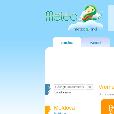
Româna
Русский
Vreme
Localitatea ta
Următoare 
Moldova
Moldova