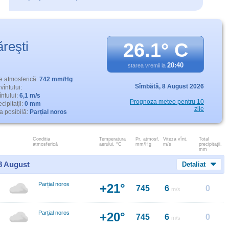
ăreşti
26.1° C
20:40
starea vremii la
e atmosferică:
742 mm/Hg
Sîmbătă,
8 August 2026
vîntului:
întului:
6,1 m/s
Prognoza meteo pentru 10
cipitaţii:
0 mm
zile
 posibilă:
Parțial noros
Conditia
Temperatura
Pr. atmosf.
Viteza vînt.
Total
atmosferică
aerului, °C
mm/Hg
m/s
precipitații,
mm
 8 August
Detaliat
Parțial noros
+21°
745
6
0
m/s
Parțial noros
+20°
745
6
0
m/s