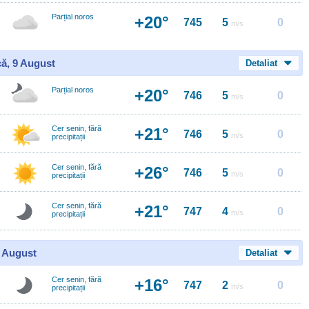
Parțial noros
+20°
745
5
0
m/s
ă, 9 August
Detaliat
Parțial noros
+20°
746
5
0
m/s
Cer senin, fără
+21°
746
5
0
m/s
precipitații
Cer senin, fără
+26°
746
5
0
m/s
precipitații
Cer senin, fără
+21°
747
4
0
m/s
precipitații
0 August
Detaliat
Cer senin, fără
+16°
747
2
0
m/s
precipitații