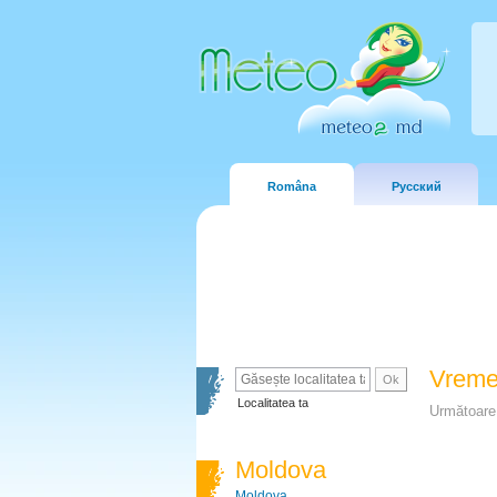
Româna
Русский
Vreme
Localitatea ta
Următoare 
Moldova
Moldova