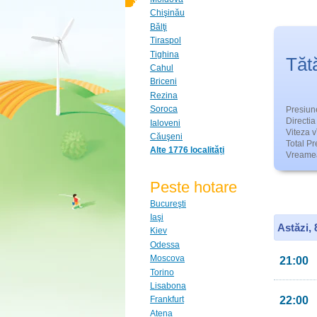
Chişinău
Bălţi
Tiraspol
Tighina
Tăt
Cahul
Briceni
Rezina
Soroca
Presiun
Directia 
Ialoveni
Viteza v
Căuşeni
Total Pre
Alte 1776 localități
Vreamea
Peste hotare
Bucureşti
Iaşi
Astăzi,
Kiev
Odessa
Moscova
21:00
Torino
Lisabona
22:00
Frankfurt
Atena