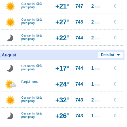
Cer senin, fără
+21°
747
2
0
m/s
precipitații
Cer senin, fără
+27°
745
2
0
m/s
precipitații
Cer senin, fără
+22°
744
2
0
m/s
precipitații
11 August
Detaliat
Cer senin, fără
+17°
744
1
0
m/s
precipitații
Parţial noros
+24°
744
1
0
m/s
Cer senin, fără
+32°
743
2
0
m/s
precipitații
Cer senin, fără
+26°
743
1
0
m/s
precipitații