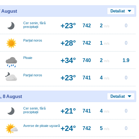
7 August
Detaliat
Cer senin, fără
+23°
742
2
0
m/s
precipitații
Parțial noros
+28°
742
1
0
m/s
Ploaie
+34°
740
2
1.9
m/s
Parţial noros
+23°
741
4
0
m/s
, 8 August
Detaliat
Cer senin, fără
+21°
741
4
0
m/s
precipitații
Averse de ploaie uşoară
+24°
742
5
0
m/s