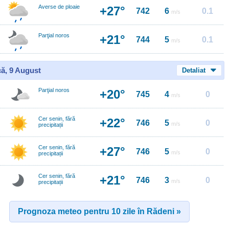
Averse de ploaie
+27°
742
6
0.1
m/s
Parţial noros
+21°
744
5
0.1
m/s
ă, 9 August
Detaliat
Parţial noros
+20°
745
4
0
m/s
Cer senin, fără
+22°
746
5
0
m/s
precipitații
Cer senin, fără
+27°
746
5
0
m/s
precipitații
Cer senin, fără
+21°
746
3
0
m/s
precipitații
Prognoza meteo pentru 10 zile în Rădeni »