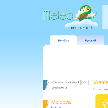
Româna
Русский
Vreme
Localitatea ta
Următoare 
Moldova
Moldova