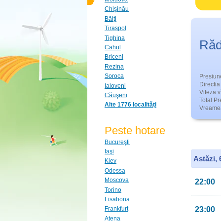
Chişinău
Bălţi
Tiraspol
Tighina
Răd
Cahul
Briceni
Rezina
Soroca
Presiun
Directia 
Ialoveni
Viteza v
Căuşeni
Total Pre
Alte 1776 localități
Vreamea
Peste hotare
Bucureşti
Iaşi
Astăzi,
Kiev
Odessa
Moscova
22:00
Torino
Lisabona
23:00
Frankfurt
Atena