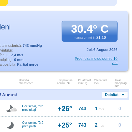
eni
30.4° C
21:10
starea vremii la
e atmosferică:
743 mm/Hg
Joi,
6 August 2026
vîntului:
întului:
2,4 m/s
Prognoza meteo pentru 10
cipitaţii:
0 mm
zile
 posibilă:
Parţial noros
Conditia
Temperatura
Pr. atmosf.
Viteza vînt.
Total
atmosferică
aerului, °C
mm/Hg
m/s
precipitații,
mm
 6 August
Detaliat
Cer senin, fără
+26°
743
1
0
m/s
precipitații
Cer senin, fără
+25°
743
2
0
m/s
precipitații