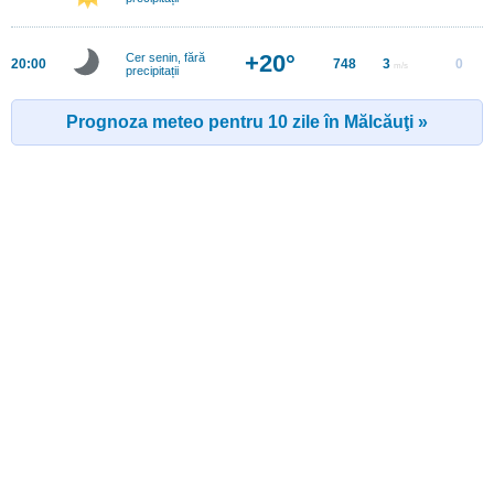
+20°
Cer senin, fără
20:00
748
3
0
m/s
precipitații
Prognoza meteo pentru 10 zile în Mălcăuţi »