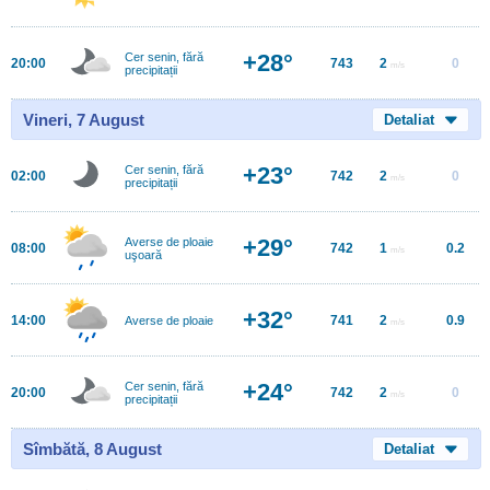
+28°
Cer senin, fără
20:00
743
2
0
m/s
precipitații
Vineri, 7 August
Detaliat
+23°
Cer senin, fără
02:00
742
2
0
m/s
precipitații
+29°
Averse de ploaie
08:00
742
1
0.2
m/s
uşoară
+32°
14:00
741
2
0.9
Averse de ploaie
m/s
+24°
Cer senin, fără
20:00
742
2
0
m/s
precipitații
Sîmbătă, 8 August
Detaliat