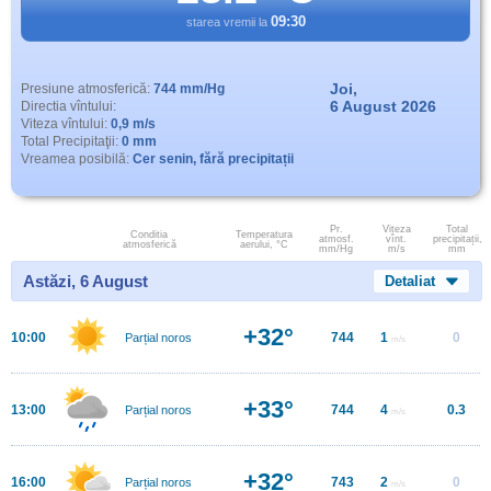
09:30
starea vremii la
Joi,
Presiune atmosferică:
744 mm/Hg
6 August 2026
Directia vîntului:
Viteza vîntului:
0,9 m/s
Total Precipitaţii:
0 mm
Vreamea posibilă:
Cer senin, fără precipitații
Pr.
Viteza
Total
Conditia
Temperatura
atmosf.
vînt.
precipitații,
atmosferică
aerului, °C
mm/Hg
m/s
mm
Astăzi, 6 August
Detaliat
+32°
10:00
744
1
0
Parțial noros
m/s
+33°
13:00
744
4
0.3
Parțial noros
m/s
+32°
16:00
743
2
0
Parțial noros
m/s