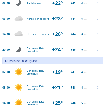
+22°
02:00
742
4
0
Parțial noros
m/s
+23°
08:00
744
5
0
Noros, cer acoperit
m/s
+26°
14:00
744
6
0
Noros, cer acoperit
m/s
+24°
Cer senin, fără
20:00
745
5
0
m/s
precipitații
Duminică, 9 August
+19°
Cer senin, fără
02:00
747
4
0
m/s
precipitații
+21°
Cer senin, fără
08:00
748
4
0
m/s
precipitații
+25°
Cer senin, fără
14:00
748
5
0
m/s
precipitații