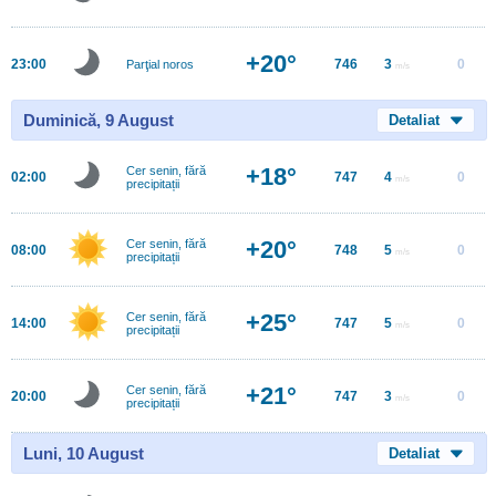
+20°
23:00
746
3
0
Parţial noros
m/s
Duminică, 9 August
Detaliat
+18°
Cer senin, fără
02:00
747
4
0
m/s
precipitații
+20°
Cer senin, fără
08:00
748
5
0
m/s
precipitații
+25°
Cer senin, fără
14:00
747
5
0
m/s
precipitații
+21°
Cer senin, fără
20:00
747
3
0
m/s
precipitații
Luni, 10 August
Detaliat