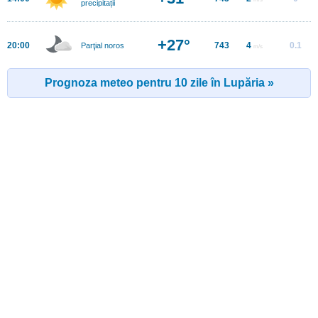
precipitații
+27°
20:00
743
4
0.1
Parţial noros
m/s
Prognoza meteo pentru 10 zile în Lupăria »