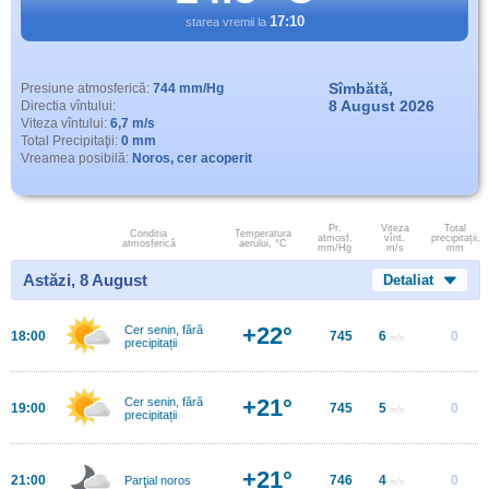
17:10
starea vremii la
Sîmbătă,
Presiune atmosferică:
744 mm/Hg
8 August 2026
Directia vîntului:
Viteza vîntului:
6,7 m/s
Total Precipitaţii:
0 mm
Vreamea posibilă:
Noros, cer acoperit
Pr.
Viteza
Total
Conditia
Temperatura
atmosf.
vînt.
precipitații,
atmosferică
aerului, °C
mm/Hg
m/s
mm
Astăzi, 8 August
Detaliat
+22°
Cer senin, fără
18:00
745
6
0
m/s
precipitații
+21°
Cer senin, fără
19:00
745
5
0
m/s
precipitații
+21°
21:00
746
4
0
Parţial noros
m/s