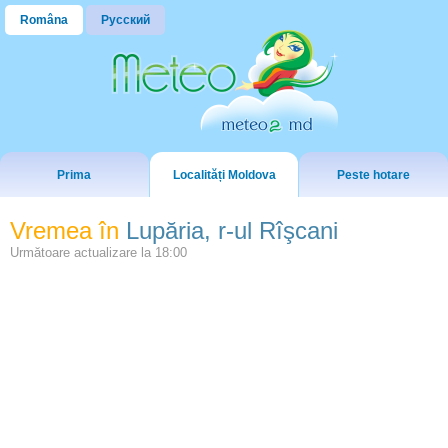
Româna
Русский
Prima
Localități Moldova
Peste hotare
Vremea în
Lupăria, r-ul Rîşcani
Următoare actualizare la
18:00